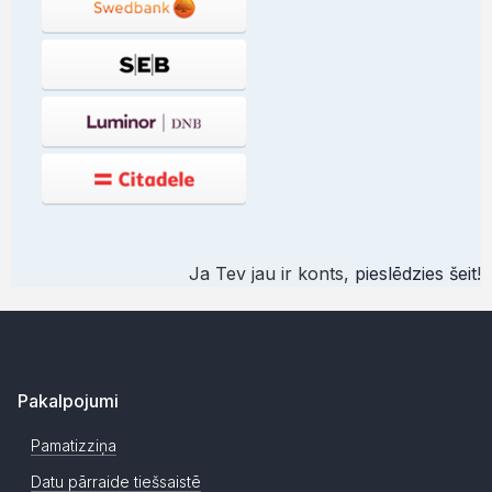
Ja Tev jau ir konts,
pieslēdzies šeit
!
Pakalpojumi
Pamatizziņa
Datu pārraide tiešsaistē