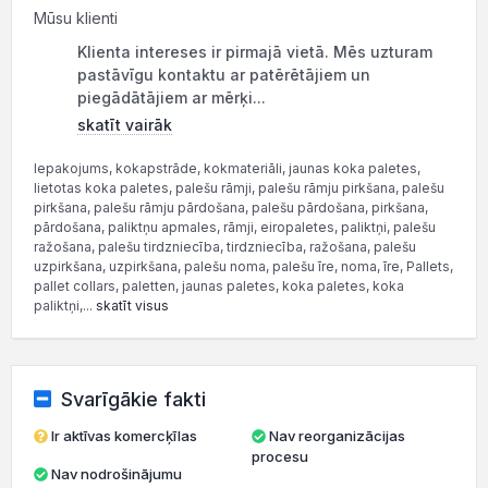
Mūsu klienti
Klienta intereses ir pirmajā vietā. Mēs uzturam
pastāvīgu kontaktu ar patērētājiem un
piegādātājiem ar mērķi...
skatīt vairāk
Iepakojums, kokapstrāde, kokmateriāli, jaunas koka paletes,
lietotas koka paletes, palešu rāmji, palešu rāmju pirkšana, palešu
pirkšana, palešu rāmju pārdošana, palešu pārdošana, pirkšana,
pārdošana, paliktņu apmales, rāmji, eiropaletes, paliktņi, palešu
ražošana, palešu tirdzniecība, tirdzniecība, ražošana, palešu
uzpirkšana, uzpirkšana, palešu noma, palešu īre, noma, īre, Pallets,
pallet collars, paletten, jaunas paletes, koka paletes, koka
paliktņi,...
skatīt visus
Svarīgākie fakti
Ir aktīvas komercķīlas
Nav reorganizācijas
procesu
Nav nodrošinājumu