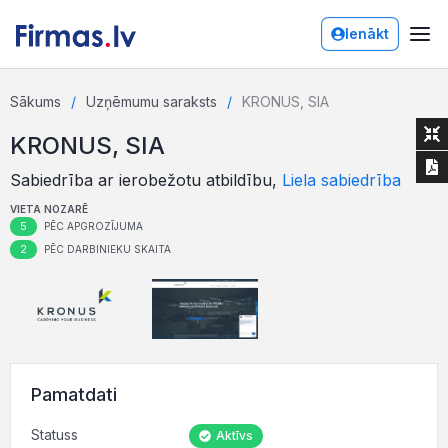
Ienākt
Sākums
Uzņēmumu saraksts
KRONUS, SIA
KRONUS, SIA
Sabiedrība ar ierobežotu atbildību,
Liela sabiedrība
VIETA NOZARĒ
5
PĒC APGROZĪJUMA
2
PĒC DARBINIEKU SKAITA
Pamatdati
Statuss
Aktīvs