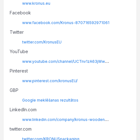
www.kronus.eu
Facebook
www.facebook.com/Kronus-870716592971061
Twitter
twitter.com/KronusEU
YouTube
www.youtube.com/channel/UCTnv1zA63jWwZJL-UyxG94A
Pinterest
www.pinterest.com/kronusEU/
GBP
Google meklēšanas rezultātos
LinkedIn.com
www.linkedin.com/company/kronus-wooden-packaging/?viewAsMember=true%3E
twitter.com
twitter.com/KRONUSpackaging