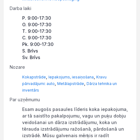
Darba laiki
P. 9:00-17:30
O. 9:00-17:30
T. 9:00-17:30
C. 9:00-17:30
Pk. 9:00-17:30
S. Brīvs
Sv. Brīvs
Nozare
,
,
Kokapstrāde
Iepakojums, iesaiņošana
Kravu
,
,
pārvadājumi: auto
Metālapstrāde
Dārza tehnika un
inventārs
Par uzņēmumu
Esam augošs pasaules līderis koka iepakojuma,
ar tā saistīto pakalpojumu, vagu un puķu dobju
veidošanai un dārza izstrādājumu, koka un
tērauda izstrādājumu ražošanā, pārdošanā un
izstrādē. Mūsu galvenais mērķis ir radīt