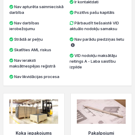
Ir kontaktdati
Nav apturēta saimnieciskā
darbība
Pozitīvs pašu kapitāls
Nav darbības
Pārbaudīt tiešsaistē VID
ierobežojumu
aktuālo nodokļu samaksu
Strādā ar peļņu
Nav parādu piedziņas lietu
Skatīties AML riskus
VID nodokļu maksātāju
Nav ieraksti
reitings A - Laba saistību
maksātnespējas reģistrā
izpilde
Nav likvidācijas procesa
Koka iepakojums
Pakalpojumi