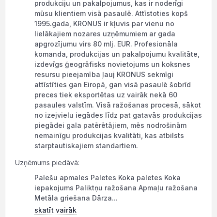
produkciju un pakalpojumus, kas ir noderīgi
mūsu klientiem visā pasaulē. Attīstoties kopš
1995.gada, KRONUS ir kļuvis par vienu no
lielākajiem nozares uzņēmumiem ar gada
apgrozījumu virs 80 mlj. EUR. Profesionāla
komanda, produkcijas un pakalpojumu kvalitāte,
izdevīgs ģeogrāfisks novietojums un koksnes
resursu pieejamība ļauj KRONUS sekmīgi
attīstīties gan Eiropā, gan visā pasaulē šobrīd
preces tiek eksportētas uz vairāk nekā 60
pasaules valstīm. Visā ražošanas procesā, sākot
no izejvielu iegādes līdz pat gatavās produkcijas
piegādei gala patērētājiem, mēs nodrošinām
nemainīgu produkcijas kvalitāti, kas atbilsts
starptautiskajiem standartiem.
Uzņēmums piedāvā:
Palešu apmales Paletes Koka paletes Koka
iepakojums Paliktņu ražošana Apmaļu ražošana
Metāla griešana Dārza...
skatīt vairāk