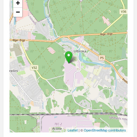
+
−
Leaflet
| ©
OpenStreetMap contributors