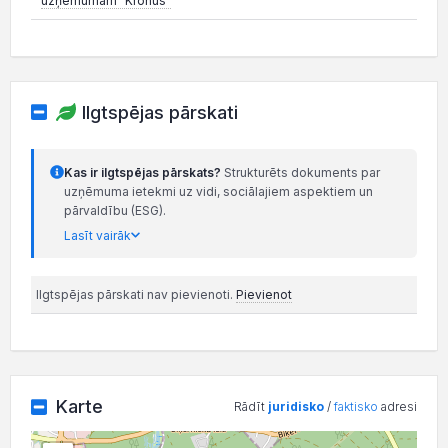
uzņēmumam "Kronus"
Ilgtspējas pārskati
Kas ir ilgtspējas pārskats?
Strukturēts dokuments par
uzņēmuma ietekmi uz vidi, sociālajiem aspektiem un
pārvaldību (ESG).
Lasīt vairāk
Ilgtspējas pārskati nav pievienoti.
Pievienot
Karte
Rādīt
juridisko
/
faktisko
adresi