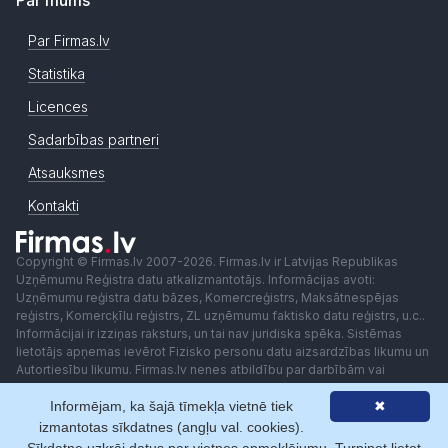
Par mums
Par Firmas.lv
Statistika
Licences
Sadarbības partneri
Atsauksmes
Kontakti
Copyright © Firmas.lv 2007-2026. Firmas.lv ir Latvijas Republikas
Uzņēmumu Reģistra datu atkalizmantotājs. Informācijas avoti:
Uzņēmumu reģistra datu bāzes, Komercreģistrs, Maksātnespējas
reģistrs, Komercķīlu reģistrs, ZL uzņēmumu faktisko datu reģistrs, u.c..
Informācijai ir izziņas raksturs, un tai nav juridiska spēka. Sistēmas
lietotājs apņemas ievērot Fizisko personu datu aizsardzības likumu un
Autortiesību likumu. Firmas.lv nenes atbildību par darbībām vai
lēmumiem, kas balstīti uz saņemto pakalpojumu. Lietotājam aizliegts
Informējam, ka šajā tīmekļa vietnē tiek
✖
izmantot jebkādas automatizētas sistēmas vai iekārtas (robotus)
piekļuvei sistēmai bez rakstiskas saskaņošanas ar Firmas.lv. Galvenā
izmantotas sīkdatnes (angļu val. cookies).
redaktore: Ingūna Pempere.