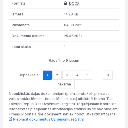
DOCX
14.28 KB
04.03.2021
25.02.2021
1
Rāda 1 no 9 lapām
iepriekšējā
1
2
3
4
5
…
9
nākamā
Nepubliskās daļas dokumentiem (piem., protokoli, pilnvaras,
valsts notāra lēmumi, tiesas lēmumi, u.c.) atbilstoši likuma “Par
Latvijas Republikas Uzņēmumu reģistru” regulējumam ir noteikts
ierobežotas pieejamības informācijas statuss un tie nav pieejami
Firmas.lv portālā. Šie dokumenti netiek nodoti atkalizmantošanai.
Pieprasīt dokumentus Uzņēmumu reģistrā