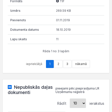
TIF
269.59 KB
01.11.2019
18.10.2019
11
Rāda 1 no 3 lapām
iepriekšējā
1
2
3
nākamā
Nepubliskās daļas
pieejami pēc pieprasījuma LR
dokumenti
Uzņēmumu reģistrā
Rādīt
ierakstus