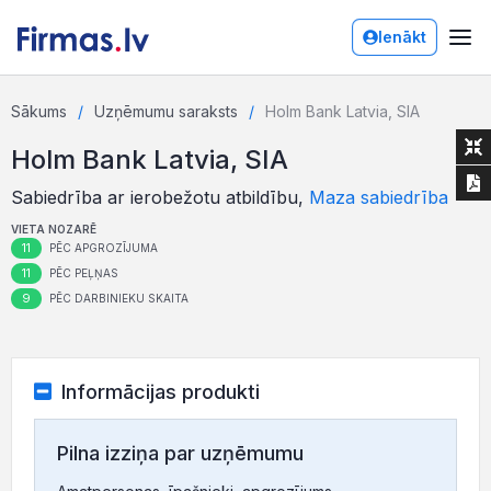
Ienākt
Sākums
Uzņēmumu saraksts
Holm Bank Latvia, SIA
Holm Bank Latvia, SIA
Sabiedrība ar ierobežotu atbildību,
Maza sabiedrība
VIETA NOZARĒ
11
PĒC APGROZĪJUMA
11
PĒC PEĻŅAS
9
PĒC DARBINIEKU SKAITA
Informācijas produkti
Pilna izziņa par uzņēmumu