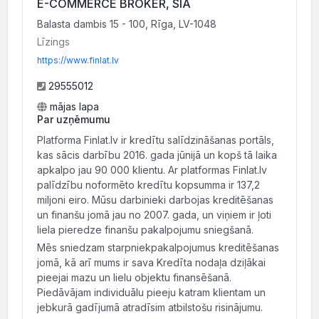
E-COMMERCE BROKER, SIA
Balasta dambis 15 - 100, Rīga, LV-1048
Līzings
https://www.finlat.lv
29555012
mājas lapa
Par uzņēmumu
Platforma Finlat.lv ir kredītu salīdzināšanas portāls,
kas sācis darbību 2016. gada jūnijā un kopš tā laika
apkalpo jau 90 000 klientu. Ar platformas Finlat.lv
palīdzību noformēto kredītu kopsumma ir 137,2
miljoni eiro. Mūsu darbinieki darbojas kreditēšanas
un finanšu jomā jau no 2007. gada, un viņiem ir ļoti
liela pieredze finanšu pakalpojumu sniegšanā.
Mēs sniedzam starpniekpakalpojumus kreditēšanas
jomā, kā arī mums ir sava Kredīta nodaļa dziļākai
pieejai mazu un lielu objektu finansēšanā.
Piedāvājam individuālu pieeju katram klientam un
jebkurā gadījumā atradīsim atbilstošu risinājumu.