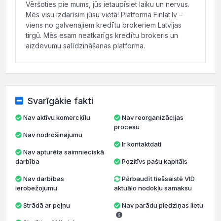
Vēršoties pie mums, jūs ietaupīsiet laiku un nervus.
Mēs visu izdarīsim jūsu vietā! Platforma Finlat.lv –
viens no galvenajiem kredītu brokeriem Latvijas
tirgū. Mēs esam neatkarīgs kredītu brokeris un
aizdevumu salīdzināšanas platforma.
Svarīgākie fakti
Nav aktīvu komercķīlu
Nav reorganizācijas
procesu
Nav nodrošinājumu
Ir kontaktdati
Nav apturēta saimnieciskā
darbība
Pozitīvs pašu kapitāls
Nav darbības
Pārbaudīt tiešsaistē VID
ierobežojumu
aktuālo nodokļu samaksu
Strādā ar peļņu
Nav parādu piedziņas lietu