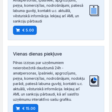
Amatpersonas, īpašnieki, apgrozījums,
peļņa, komercķīlas, nodrošinājumi, patiesā
labuma guvēji, kontakti u.c. aktuālā,
vēsturiskā informācija. Iekļauj arī AML un
sankciju pārbaudi
€ 5.00
Vienas dienas piekļuve
Pilnas izziņas par uzņēmumiem
neierobežotā daudzumā 24h -
amatpersonas, īpašnieki, apgrozījums,
peļņa, komercķīlas, nodrošinājumi, nodokļu
parādi, patiesā labuma guvēji, kontakti u.c.
aktuālā, vēsturiskā informācija. Iekļauj arī
AML un sankciju pārbaudi, kā arī saistīto
uzņēmumu interaktīvo saišu grafiku.
€ 15.00