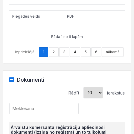
PDF
Rāda 1 no 6 lapām
iepriekšējā
1
2
3
4
5
6
nākamā
Dokumenti
Rādīt
ierakstus
Ārvalstu komersanta reģistrāciju apliecinoši
dokumenti (izziņa no reģistra) un to tulkojumi