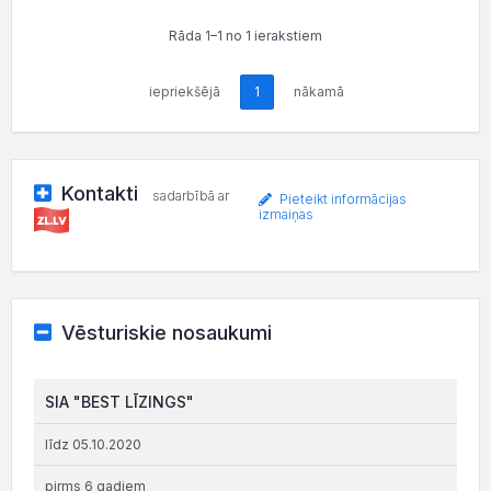
Rāda 1–1 no 1 ierakstiem
iepriekšējā
1
nākamā
Kontakti
sadarbībā ar
Pieteikt informācijas
izmaiņas
Vēsturiskie nosaukumi
SIA "BEST LĪZINGS"
līdz 05.10.2020
pirms 6 gadiem