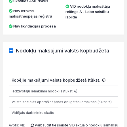
Skatīties AML riskus
VID nodokļu maksātāju
Nav ieraksti
reitings A - Laba saistību
maksātnespējas reģistrā
izpilde
Nav likvidācijas procesa
Nodokļu maksājumi valsts kopbudžetā
20
Kopējie maksājumi valsts kopbudžetā (tūkst. €)
525.
Iedzīvotāju ienākuma nodoklis (tūkst. €)
110
Valsts sociālās apdrošināšanas obligātās iemaksas (tūkst. €)
220.
Vidējais darbinieku skaits
Avots: VID
Pārbaudīt tiešsaistē VID aktuālo nodokļu samaksu