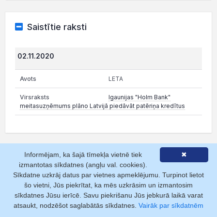
Saistītie raksti
02.11.2020
LETA
Igaunijas "Holm Bank"
meitasuzņēmums plāno Latvijā piedāvāt patēriņa kredītus
Informējam, ka šajā tīmekļa vietnē tiek
✖
Ilgtspējas pārskati
izmantotas sīkdatnes (angļu val. cookies).
Sīkdatne uzkrāj datus par vietnes apmeklējumu. Turpinot lietot
šo vietni, Jūs piekrītat, ka mēs uzkrāsim un izmantosim
Kas ir ilgtspējas pārskats?
Strukturēts dokuments par
sīkdatnes Jūsu ierīcē. Savu piekrišanu Jūs jebkurā laikā varat
uzņēmuma ietekmi uz vidi, sociālajiem aspektiem un
atsaukt, nodzēšot saglabātās sīkdatnes.
Vairāk par sīkdatnēm
pārvaldību (ESG).