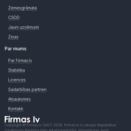
Zemesgrāmata
CSDD
Jauni uzņēmumi
Ziņas
Par mums
Par Firmas.lv
Statistika
Licences
Sadarbības partneri
Atsauksmes
Kontakti
Copyright © Firmas.lv 2007-2026. Firmas.lv ir Latvijas Republikas
Uzņēmumu Reģistra datu atkalizmantotājs. Informācijas avoti: