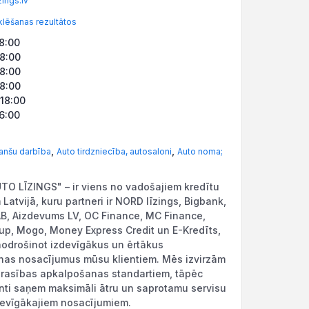
ings.lv
lēšanas rezultātos
18:00
18:00
18:00
18:00
-18:00
16:00
,
,
anšu darbība
Auto tirdzniecība, autosaloni
Auto noma;
O LĪZINGS" – ir viens no vadošajiem kredītu
Latvijā, kuru partneri ir NORD līzings, Bigbank,
B, Aizdevums LV, OC Finance, MC Finance,
up, Mogo, Money Express Credit un E-Kredīts,
nodrošinot izdevīgākus un ērtākus
nas nosacījumus mūsu klientiem. Mēs izvirzām
rasības apkalpošanas standartiem, tāpēc
nti saņem maksimāli ātru un saprotamu servisu
devīgākajiem nosacījumiem.