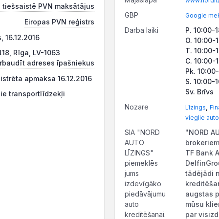
www.nordliz
 tiešsaistē PVN maksātājus
GBP
Google mek
Eiropas PVN reģistrs
Darba laiki
P. 10:00-
, 16.12.2016
O. 10:00-
T. 10:00-
418, Rīga, LV-1063
C. 10:00-
rbaudīt adreses īpašniekus
Pk. 10:00
ģistrēta apmaksa 16.12.2016
S. 10:00-
Sv. Brīvs
ie transportlīdzekļi
Nozare
,
Līzings
Fin
vieglie auto
SIA "NORD
"NORD AUT
AUTO
brokeriem 
LĪZINGS"
TF Bank A
piemeklēs
DelfinGro
jums
tādējādi 
izdevīgāko
kreditēša
piedāvājumu
augstas p
auto
mūsu klie
kreditēšanai.
par visiz