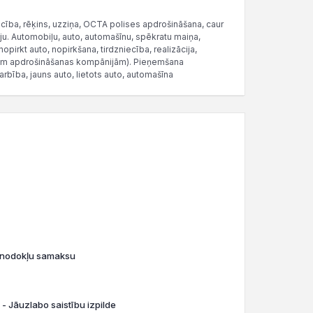
ecība, rēķins, uzziņa, OCTA polises apdrošināšana, caur
u. Automobiļu, auto, automašīnu, spēkratu maiņa,
opirkt auto, nopirkšana, tirdzniecība, realizācija,
sām apdrošināšanas kompānijām). Pieņemšana
darbība, jauns auto, lietots auto, automašīna
o nodokļu samaksu
 - Jāuzlabo saistību izpilde