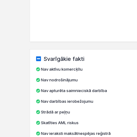
Svarīgākie fakti
Nav aktīvu komercķīlu
Nav nodrošinājumu
Nav apturēta saimnieciskā darbība
Nav darbības ierobežojumu
Strādā ar peļņu
Skatīties AML riskus
Nav ieraksti maksātnespējas reģistrā