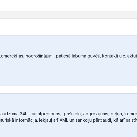
mercķīlas, nodrošinājumi, patiesā labuma guvēji, kontakti u.c. aktuālā
audzumā 24h - amatpersonas, īpašnieki, apgrozījums, peļņa, komerc
sturiskā informācija. Iekļauj arī AML un sankciju pārbaudi, kā arī sais