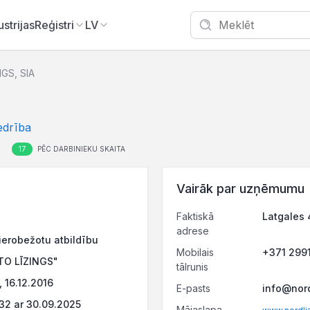
ustrijas
Reģistri
LV
GS, SIA
edrība
17
S
PĒC DARBINIEKU SKAITA
Vairāk par uzņēmumu
Faktiskā
Latgales 
adrese
ierobežotu atbildību
Mobilais
+371 299
TO LĪZINGS"
tālrunis
16.12.2016
E-pasts
info@nord
2 ar 30.09.2025
Mājaslapa