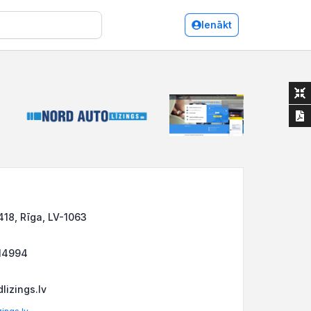
Ienākt
418, Rīga, LV-1063
14994
lizings.lv