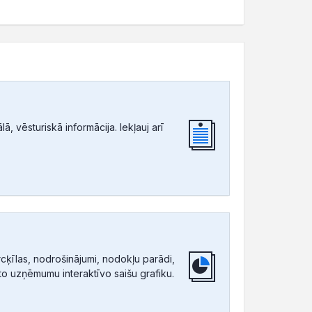
, vēsturiskā informācija. Iekļauj arī
ķīlas, nodrošinājumi, nodokļu parādi,
tīto uzņēmumu interaktīvo saišu grafiku.