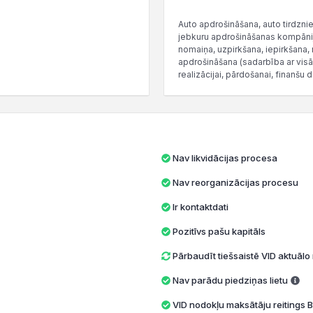
Auto apdrošināšana, auto tirdzni
jebkuru apdrošināšanas kompānij
nomaiņa, uzpirkšana, iepirkšana, n
apdrošināšana (sadarbība ar vi
realizācijai, pārdošanai, finanšu 
Nav likvidācijas procesa
Nav reorganizācijas procesu
Ir kontaktdati
Pozitīvs pašu kapitāls
Pārbaudīt tiešsaistē VID aktuāl
Nav parādu piedziņas lietu
VID nodokļu maksātāju reitings B