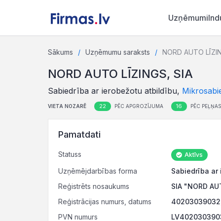
Uzņēmumi
Ind
Sākums
Uzņēmumu saraksts
NORD AUTO LĪZIN
NORD AUTO LĪZINGS, SIA
Sabiedrība ar ierobežotu atbildību,
Mikrosabi
22
16
VIETA NOZARĒ
PĒC APGROZĪJUMA
PĒC PEĻŅA
Pamatdati
Statuss
Aktīvs
Uzņēmējdarbības forma
Sabiedrība ar 
Reģistrēts nosaukums
SIA "NORD AU
Reģistrācijas numurs, datums
40203039032, 
PVN numurs
LV4020303903