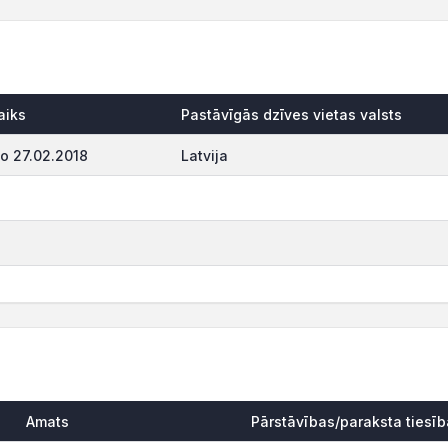
aiks
Pastāvīgās dzīves vietas valsts
o 27.02.2018
Latvija
Amats
Pārstāvības/paraksta tiesī