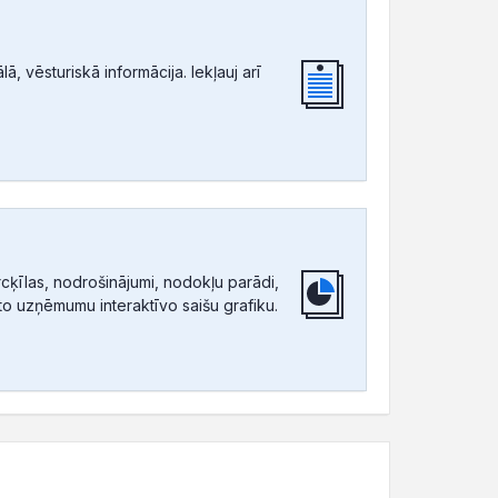
, vēsturiskā informācija. Iekļauj arī
ķīlas, nodrošinājumi, nodokļu parādi,
tīto uzņēmumu interaktīvo saišu grafiku.