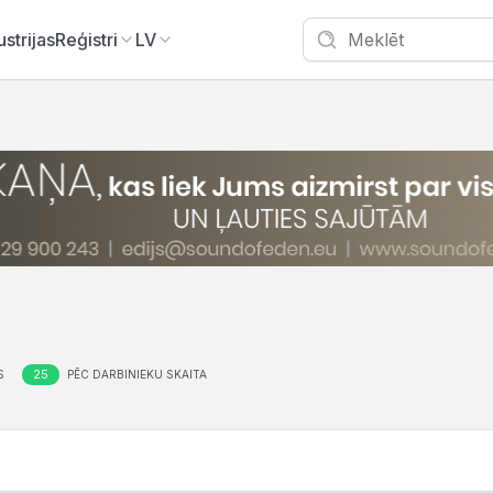
ustrijas
Reģistri
LV
25
S
PĒC DARBINIEKU SKAITA