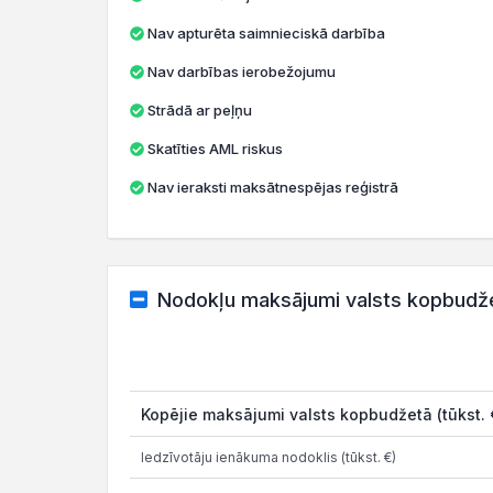
Nav apturēta saimnieciskā darbība
Nav darbības ierobežojumu
Strādā ar peļņu
Skatīties AML riskus
Nav ieraksti maksātnespējas reģistrā
Nodokļu maksājumi valsts kopbudž
Kopējie maksājumi valsts kopbudžetā (tūkst. 
Iedzīvotāju ienākuma nodoklis (tūkst. €)