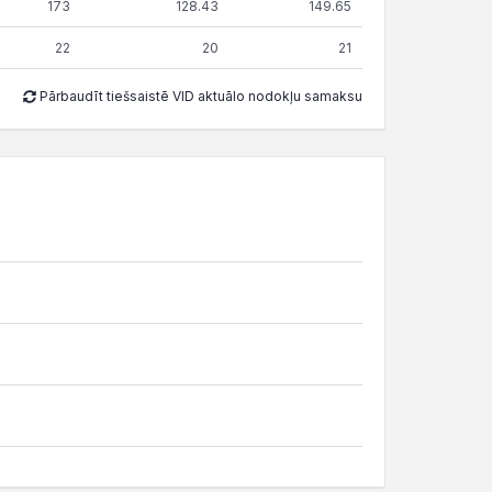
173
128.43
149.65
22
20
21
Pārbaudīt tiešsaistē VID aktuālo nodokļu samaksu