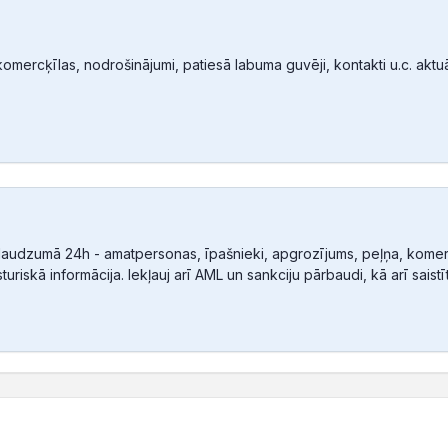
mercķīlas, nodrošinājumi, patiesā labuma guvēji, kontakti u.c. aktuālā
audzumā 24h - amatpersonas, īpašnieki, apgrozījums, peļņa, komerc
sturiskā informācija. Iekļauj arī AML un sankciju pārbaudi, kā arī sais