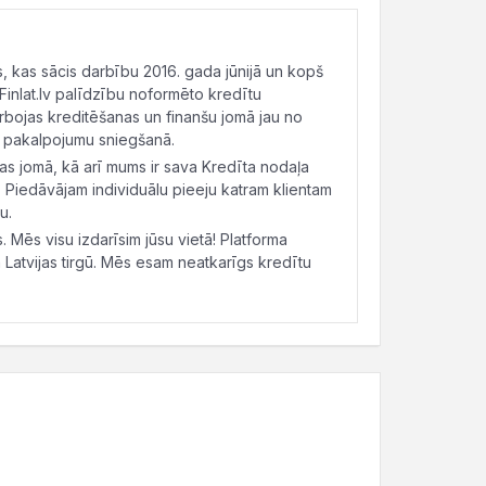
ls, kas sācis darbību 2016. gada jūnijā un kopš
 Finlat.lv palīdzību noformēto kredītu
arbojas kreditēšanas un finanšu jomā jau no
nšu pakalpojumu sniegšanā.
 jomā, kā arī mums ir sava Kredīta nodaļa
. Piedāvājam individuālu pieeju katram klientam
mu.
. Mēs visu izdarīsim jūsu vietā! Platforma
 Latvijas tirgū. Mēs esam neatkarīgs kredītu