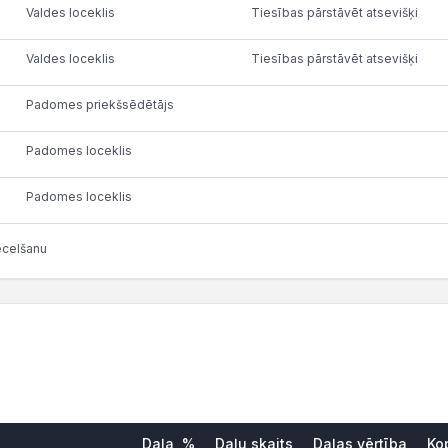
Valdes loceklis
Tiesības pārstāvēt atsevišķi
Valdes loceklis
Tiesības pārstāvēt atsevišķi
Padomes priekšsēdētājs
Padomes loceklis
Padomes loceklis
ecelšanu
Daļa, %
Daļu skaits
Daļas vērtība
Ko