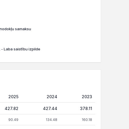
o nodokļu samaksu
- Laba saistību izpilde
2025
2024
2023
427.82
427.44
378.11
90.49
134.48
160.18