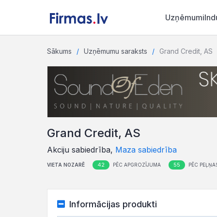
Uzņēmumi
Ind
Sākums
Uzņēmumu saraksts
Grand Credit, AS
Grand Credit, AS
Akciju sabiedrība,
Maza sabiedrība
42
55
VIETA NOZARĒ
PĒC APGROZĪJUMA
PĒC PEĻŅA
Informācijas produkti