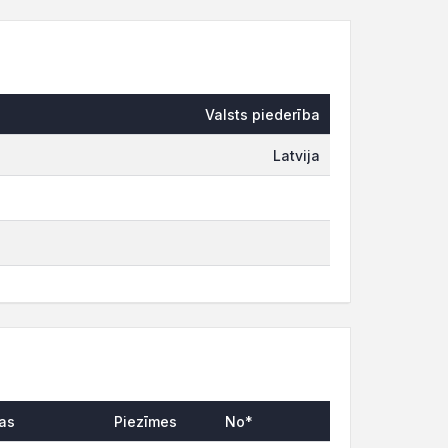
Valsts piederība
Latvija
bas
Piezīmes
No*