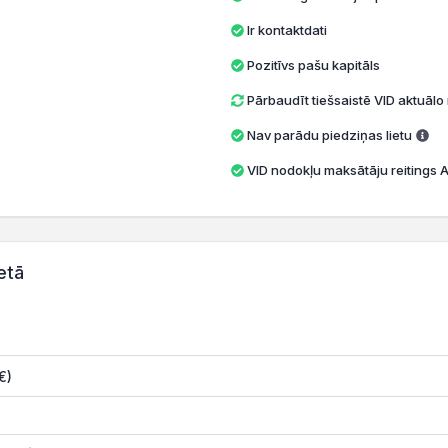
Ir kontaktdati
Pozitīvs pašu kapitāls
Pārbaudīt tiešsaistē VID aktuāl
Nav parādu piedziņas lietu
VID nodokļu maksātāju reitings A 
etā
€)