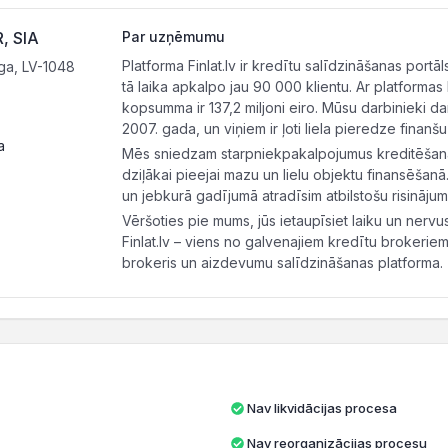
 SIA
Par uzņēmumu
Platforma Finlat.lv ir kredītu salīdzināšanas portā
īga, LV-1048
tā laika apkalpo jau 90 000 klientu. Ar platformas
kopsumma ir 137,2 miljoni eiro. Mūsu darbinieki d
2007. gada, un viņiem ir ļoti liela pieredze fina
a
Mēs sniedzam starpniekpakalpojumus kreditēšanas
dziļākai pieejai mazu un lielu objektu finansēšanā
un jebkurā gadījumā atradīsim atbilstošu risināju
Vēršoties pie mums, jūs ietaupīsiet laiku un nervus
Finlat.lv – viens no galvenajiem kredītu brokeriem
brokeris un aizdevumu salīdzināšanas platforma.
Nav likvidācijas procesa
Nav reorganizācijas procesu