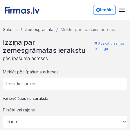
Ienākt
Sākums
Zemesgrāmata
Meklēt pēc īpašuma adreses
Izziņa par
Apskatīt izziņas
zemesgrāmatas ierakstu
paraugu
pēc īpašuma adreses
Meklēt pēc īpašuma adreses
vai izvēlēties no saraksta
Pilsēta vai rajons