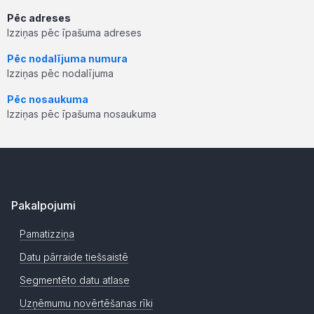
Pēc adreses
Izziņas pēc īpašuma adreses
Pēc nodalījuma numura
Izziņas pēc nodalījuma
Pēc nosaukuma
Izziņas pēc īpašuma nosaukuma
Pakalpojumi
Pamatizziņa
Datu pārraide tiešsaistē
Segmentēto datu atlase
Uzņēmumu novērtēšanas rīki