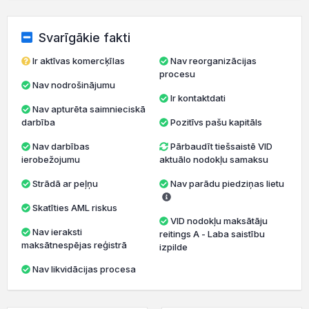
Svarīgākie fakti
Ir aktīvas komercķīlas
Nav reorganizācijas
procesu
Nav nodrošinājumu
Ir kontaktdati
Nav apturēta saimnieciskā
darbība
Pozitīvs pašu kapitāls
Nav darbības
Pārbaudīt tiešsaistē VID
ierobežojumu
aktuālo nodokļu samaksu
Strādā ar peļņu
Nav parādu piedziņas lietu
Skatīties AML riskus
VID nodokļu maksātāju
Nav ieraksti
reitings A - Laba saistību
maksātnespējas reģistrā
izpilde
Nav likvidācijas procesa