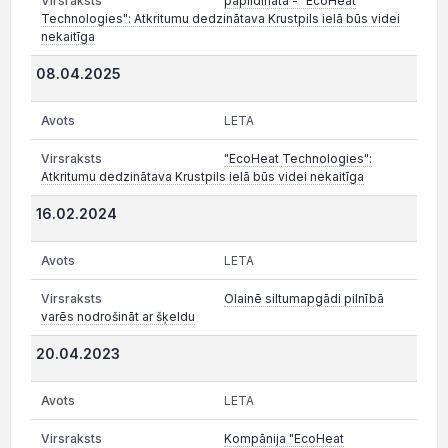
papildināta - "EcoHeat
Technologies": Atkritumu dedzinātava Krustpils ielā būs videi
nekaitīga
08.04.2025
LETA
"EcoHeat Technologies":
Atkritumu dedzinātava Krustpils ielā būs videi nekaitīga
16.02.2024
LETA
Olainē siltumapgādi pilnībā
varēs nodrošināt ar šķeldu
20.04.2023
LETA
Kompānija "EcoHeat