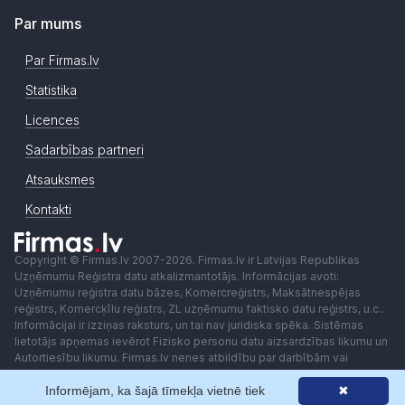
Par mums
Par Firmas.lv
Statistika
Licences
Sadarbības partneri
Atsauksmes
Kontakti
Copyright © Firmas.lv 2007-2026. Firmas.lv ir Latvijas Republikas
Uzņēmumu Reģistra datu atkalizmantotājs. Informācijas avoti:
Uzņēmumu reģistra datu bāzes, Komercreģistrs, Maksātnespējas
reģistrs, Komercķīlu reģistrs, ZL uzņēmumu faktisko datu reģistrs, u.c..
Informācijai ir izziņas raksturs, un tai nav juridiska spēka. Sistēmas
lietotājs apņemas ievērot Fizisko personu datu aizsardzības likumu un
Autortiesību likumu. Firmas.lv nenes atbildību par darbībām vai
lēmumiem, kas balstīti uz saņemto pakalpojumu. Lietotājam aizliegts
izmantot jebkādas automatizētas sistēmas vai iekārtas (robotus)
Informējam, ka šajā tīmekļa vietnē tiek
✖