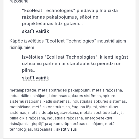
ražošana
"EcoHeat Technologies" piedāvā pilna cikla
ražošanas pakalpojumus, sākot no
projektēšanas līdz gatava...
skatīt vairāk
Kāpēc izvēlēties "EcoHeat Technologies" industriālajiem
risinājumiem
Izvēloties "EcoHeat Technologies", klienti iegūst
uzticamu partneri ar starptautisku pieredzi un
pilna...
skatīt vairāk
metālapstrāde, metālapstrādes pakalpojumi, metāla ražošana,
industriālie risinājumi, biomasas apkures sistēmas, apkures
sistēmu ražošana, katlu sistēmas, industriālās apkures sistēmas,
metināšana, metāla konstrukcijas, čuguna lējumi, hidraulikas
sistēmas, metāla detaļu izgatavošana, metāla apstrāde Latvijā,
pilna cikla ražošana, industriālā ražošana, energoefektīvi
risinājumi, ilgtspējīga apkure, rūpniecības risinājumi, metāla
tehnoloģijas, ražošanas...
skatīt visus