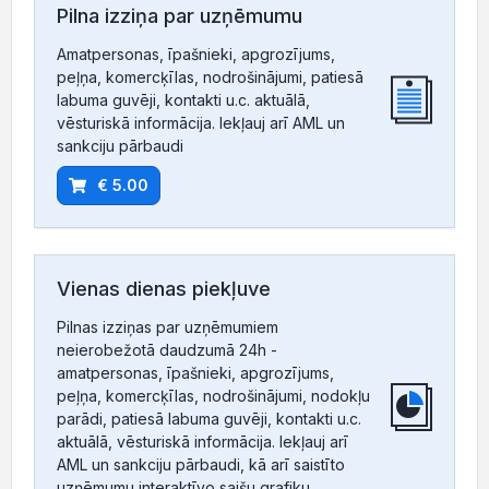
Pilna izziņa par uzņēmumu
Amatpersonas, īpašnieki, apgrozījums,
peļņa, komercķīlas, nodrošinājumi, patiesā
labuma guvēji, kontakti u.c. aktuālā,
vēsturiskā informācija. Iekļauj arī AML un
sankciju pārbaudi
€ 5.00
Vienas dienas piekļuve
Pilnas izziņas par uzņēmumiem
neierobežotā daudzumā 24h -
amatpersonas, īpašnieki, apgrozījums,
peļņa, komercķīlas, nodrošinājumi, nodokļu
parādi, patiesā labuma guvēji, kontakti u.c.
aktuālā, vēsturiskā informācija. Iekļauj arī
AML un sankciju pārbaudi, kā arī saistīto
uzņēmumu interaktīvo saišu grafiku.