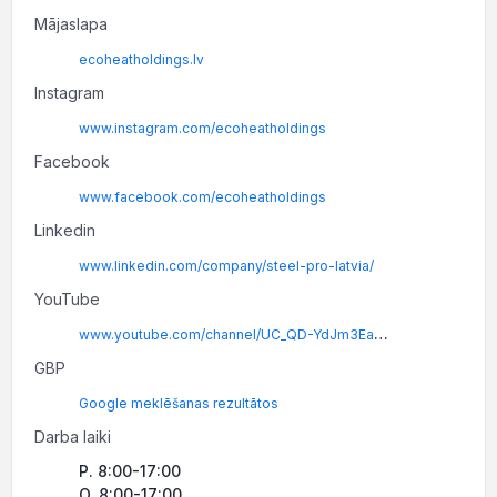
Mājaslapa
ecoheatholdings.lv
Instagram
www.instagram.com/ecoheatholdings
Facebook
www.facebook.com/ecoheatholdings
Linkedin
www.linkedin.com/company/steel-pro-latvia/
YouTube
www.youtube.com/channel/UC_QD-YdJm3EawMk06ISMICg
GBP
Google meklēšanas rezultātos
Darba laiki
P. 8:00-17:00
O. 8:00-17:00