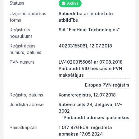
Statuss
Aktīvs
Uzņēmējdarbības
Sabiedrība ar ierobežotu
forma
atbildību
Reģistrēts
SIA "EcoHeat Technologies"
nosaukums
Reģistrācijas
40203155061, 12.07.2018
numurs, datums
PVN numurs
LV40203155061 ar 07.08.2018
Pārbaudīt VID tiešsaistē PVN
maksātājus
Eiropas PVN reģistrs
Reģistrs, datums
Komercreģistrs, 12.07.2018
Juridiskā adrese
Rubeņu ceļš 2B, Jelgava, LV-
3002
Pārbaudīt adreses īpašniekus
Pamatkapitāls
1 017 876 EUR, reģistrēta
apmaksa 17.05.2024