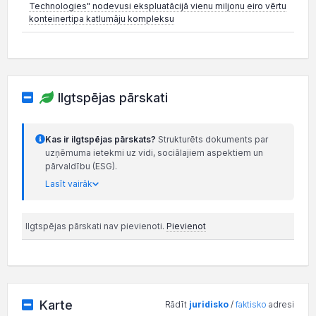
Technologies" nodevusi ekspluatācijā vienu miljonu eiro vērtu
konteinertipa katlumāju kompleksu
Ilgtspējas pārskati
Kas ir ilgtspējas pārskats?
Strukturēts dokuments par
uzņēmuma ietekmi uz vidi, sociālajiem aspektiem un
pārvaldību (ESG).
Lasīt vairāk
Ilgtspējas pārskati nav pievienoti.
Pievienot
Karte
Rādīt
juridisko
/
faktisko
adresi