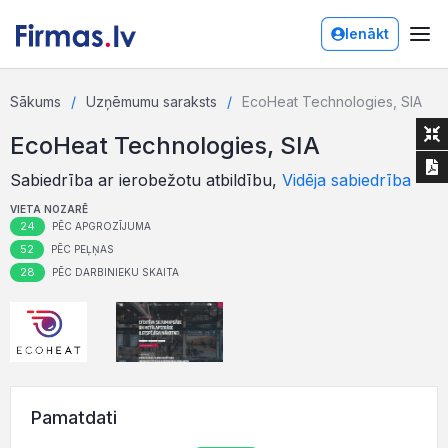
Ienākt
Sākums
Uzņēmumu saraksts
EcoHeat Technologies, SIA
EcoHeat Technologies, SIA
Sabiedrība ar ierobežotu atbildību,
Vidēja sabiedrība
VIETA NOZARĒ
24
PĒC APGROZĪJUMA
52
PĒC PEĻŅAS
28
PĒC DARBINIEKU SKAITA
Pamatdati