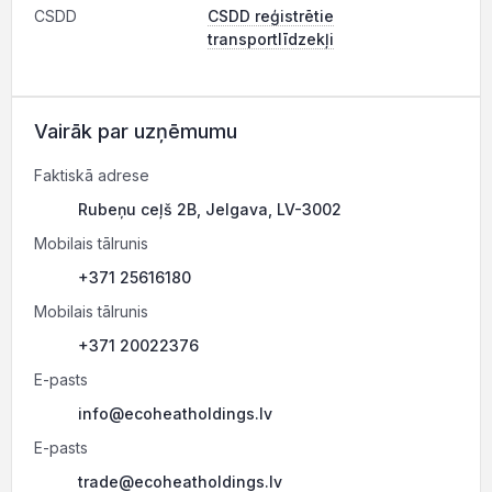
CSDD
CSDD reģistrētie
transportlīdzekļi
Vairāk par uzņēmumu
Faktiskā adrese
Rubeņu ceļš 2B, Jelgava, LV-3002
Mobilais tālrunis
+371 25616180
Mobilais tālrunis
+371 20022376
E-pasts
info@ecoheatholdings.lv
E-pasts
trade@ecoheatholdings.lv