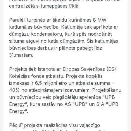
centralizētā siltumapgādes tīklā.
Paralēli turpinās ar šķeldu kurināmas 8 MW
katlumājas būvniecība. Katlumāja tiek aprīkota ar
dūmgāzu kondensatoru, kurš spēs nodrošināt
siltuma atguvi no katla dūmgāzēm. Šīs katlumājas
būvniecības darbus ir plānots pabeigt līdz
31.martam.
Projekts tiek īstenots ar Eiropas Savienības (ES)
Kohēzijas fonda atbalstu. Projekta kopējās
izmaksas ir 6,5 miljoni eiro un atbalsta summa -
40% no attiecināmajiem izdevumiem. Projektēšanu
un būvniecību veic piegādātāju apvienība "UPB
Energy", kura sastāv no AS "UPB" un SIA "UPB
Energy".
Pēc šī projekta realizācijas visu vajadzīgo