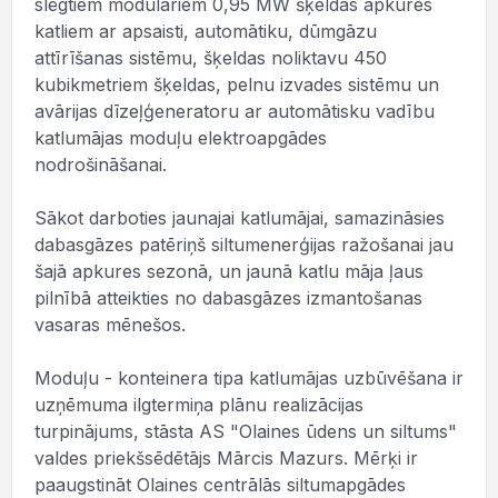
slēgtiem modulāriem 0,95 MW šķeldas apkures
katliem ar apsaisti, automātiku, dūmgāzu
attīrīšanas sistēmu, šķeldas noliktavu 450
kubikmetriem šķeldas, pelnu izvades sistēmu un
avārijas dīzeļģeneratoru ar automātisku vadību
katlumājas moduļu elektroapgādes
nodrošināšanai.
Sākot darboties jaunajai katlumājai, samazināsies
dabasgāzes patēriņš siltumenerģijas ražošanai jau
šajā apkures sezonā, un jaunā katlu māja ļaus
pilnībā atteikties no dabasgāzes izmantošanas
vasaras mēnešos.
Moduļu - konteinera tipa katlumājas uzbūvēšana ir
uzņēmuma ilgtermiņa plānu realizācijas
turpinājums, stāsta AS "Olaines ūdens un siltums"
valdes priekšsēdētājs Mārcis Mazurs. Mērķi ir
paaugstināt Olaines centrālās siltumapgādes