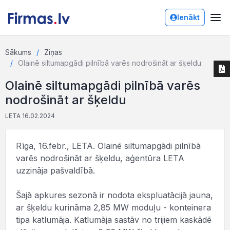
Ienākt
Sākums
Ziņas
Olainē siltumapgādi pilnībā varēs nodrošināt ar šķeldu
Olainē siltumapgādi pilnībā varēs
nodrošināt ar šķeldu
LETA 16.02.2024
Rīga, 16.febr., LETA. Olainē siltumapgādi pilnībā
varēs nodrošināt ar šķeldu, aģentūra LETA
uzzināja pašvaldībā.
Šajā apkures sezonā ir nodota ekspluatācijā jauna,
ar šķeldu kurināma 2,85 MW moduļu - konteinera
tipa katlumāja. Katlumāja sastāv no trijiem kaskādē