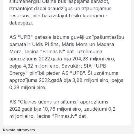
siltumenerģiju Olainē būs iespējams saražot,
izmantojot dabai draudzīgus un atjaunojamus
resursus, pilnībā aizstājot fosilo kurināmo -
dabasgāzi.
AS "UPB" patiesie labuma guvēji uz īpašumtiesību
pamata ir Uldis Pīlēns, Māris Mors un Madara
Mora, liecina "Firmas.lv" dati. uzņēmuma
apgrozījums 2022.gadā bija 204,28 miljoni eiro,
peļņa 4,32 miljoni eiro. Savukārt SIA "UPB
Energy" pilnībā pieder AS "UPB". Šī uzņēmuma
apgrozījums 2022.gadā bija 3,88 miljoni eiro, peļņa
0,38 miljoni eiro.
AS "Olaines ūdens un siltums" apgrozījums
2022.gadā bija 10,76 miljoni eiro, zaudējumi 0,2
miljoni eiro, liecina "Firmas.lv" dati.
Raksta pirmavots