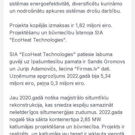
sistēmas energoefektivitāti, diversificētu kurināmo
un nodrošinātu apkures sistēmas drošu darbību.
Projekta kopējās izmaksas ir 1,82 miljoni eiro.
Projektēšanu un būvniecību īstenoja SIA
"EcoHeat Technologies".
SIA "EcoHeat Technologies" patiesie labuma
guvēji uz īpašumtiesību pamata ir Sandis Gromovs
un Jurijs Adamovičs, liecina "Firmas.lv" dati.
Uzņēmuma apgrozījums 2022.gadā bija 5,34
miljoni eiro, peļņa 0,3 miljoni eiro.
Jau 2020.gadā notika maģistrālo siltumtīklu
rekonstrukcija, kas sniedza iespēju samazināt
nelietderīgos siltumenerģijas zudumus. 2022.gada
nogalē tika sākta konteinertipa 2,85 MW
katlumājas projektēšana un būvniecība. Projekts ir
realizēts, un katlumāja jau tagad ir iekļauta vienotā