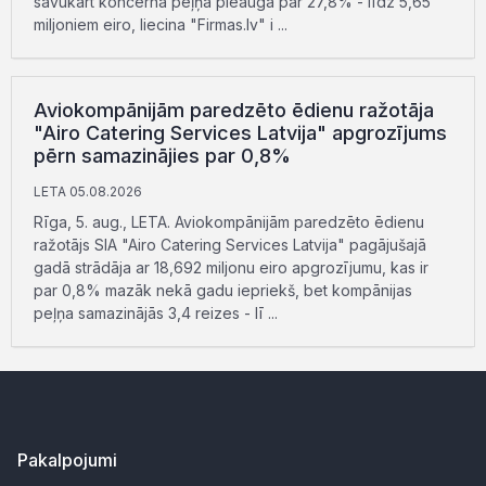
savukārt koncerna peļņa pieauga par 27,8% - līdz 5,65
miljoniem eiro, liecina "Firmas.lv" i ...
Aviokompānijām paredzēto ēdienu ražotāja
"Airo Catering Services Latvija" apgrozījums
pērn samazinājies par 0,8%
LETA 05.08.2026
Rīga, 5. aug., LETA. Aviokompānijām paredzēto ēdienu
ražotājs SIA "Airo Catering Services Latvija" pagājušajā
gadā strādāja ar 18,692 miljonu eiro apgrozījumu, kas ir
par 0,8% mazāk nekā gadu iepriekš, bet kompānijas
peļņa samazinājās 3,4 reizes - lī ...
Pakalpojumi