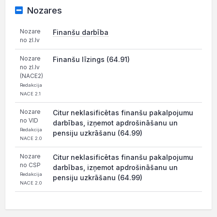
Nozares
Nozare
Finanšu darbība
no zl.lv
Nozare
Finanšu līzings (64.91)
no zl.lv
(NACE2)
Redakcija
NACE 2.1
Nozare
Citur neklasificētas finanšu pakalpojumu
no VID
darbības, izņemot apdrošināšanu un
Redakcija
pensiju uzkrāšanu (64.99)
NACE 2.0
Nozare
Citur neklasificētas finanšu pakalpojumu
no CSP
darbības, izņemot apdrošināšanu un
Redakcija
pensiju uzkrāšanu (64.99)
NACE 2.0