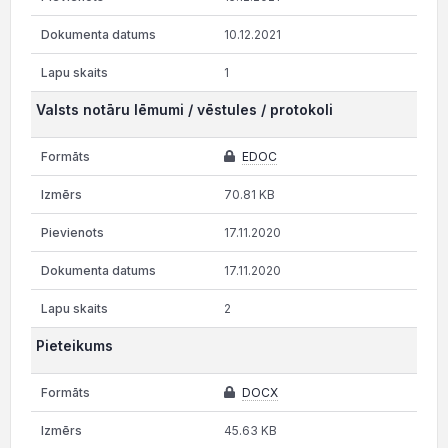
10.12.2021
1
Valsts notāru lēmumi / vēstules / protokoli
EDOC
70.81 KB
17.11.2020
17.11.2020
2
Pieteikums
DOCX
45.63 KB