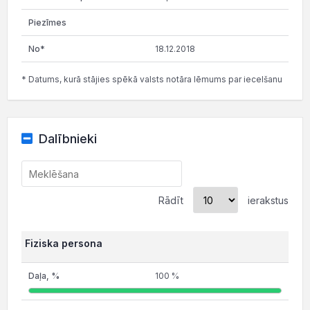
18.12.2018
* Datums, kurā stājies spēkā valsts notāra lēmums par iecelšanu
Dalībnieki
Rādīt
ierakstus
Fiziska persona
100 %