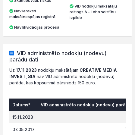
Skatīties AML riskus
VID nodokļu maksātāju
Nav ieraksti
reitings A - Laba saistību
maksātnespējas reģistrā
izpilde
Nav likvidācijas procesa
VID administrēto nodokļu (nodevu)
parādu dati
Uz
17.11.2023
nodokļu maksātājam
CREATIVE MEDIA
INVEST, SIA
nav VID administrēto nodokļu (nodevu)
parāda, kas kopsummā pārsniedz 150 euro.
Datums*
VID administrēto nodokļu (nodevu) parāds, 
0.0
15.11.2023
157.5
07.05.2017