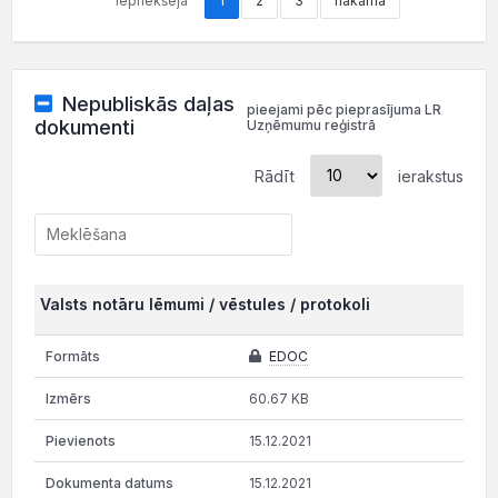
iepriekšējā
1
2
3
nākamā
Nepubliskās daļas
pieejami pēc pieprasījuma LR
dokumenti
Uzņēmumu reģistrā
Rādīt
ierakstus
Valsts notāru lēmumi / vēstules / protokoli
EDOC
60.67 KB
15.12.2021
15.12.2021