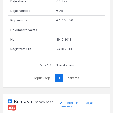
63 377
€ 28
€ 1 774 556
19.10.2018
24.10.2018
Rāda 1–1 no 1 ierakstiem
iepriekšējā
1
nākamā
Kontakti
sadarbībā ar
Pieteikt informācijas
izmaiņas