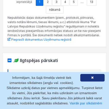
iepriekšējā
1
2
3
4
5
…
13
nākamā
Nepubliskās daļas dokumentiem (piem., protokoli, pilnvaras,
valsts notāra lēmumi, tiesas lēmumi, u.c.) atbilstoši likuma “Par
Latvijas Republikas Uzņēmumu reģistru” regulējumam ir noteikts
ierobežotas pieejamības informācijas statuss un tie nav pieejami
Firmas.lv portālā. Šie dokumenti netiek nodoti atkalizmantošanai.
Pieprasīt dokumentus Uzņēmumu reģistrā
Ilgtspējas pārskati
Kas ir ilgtspējas pārskats?
Strukturēts dokuments par
Informējam, ka šajā tīmekļa vietnē tiek
✖
uzņēmuma ietekmi uz vidi, sociālajiem aspektiem un
izmantotas sīkdatnes (angļu val. cookies).
pārvaldību (ESG).
Sīkdatne uzkrāj datus par vietnes apmeklējumu. Turpinot lietot
Lasīt vairāk
šo vietni, Jūs piekrītat, ka mēs uzkrāsim un izmantosim
sīkdatnes Jūsu ierīcē. Savu piekrišanu Jūs jebkurā laikā varat
atsaukt, nodzēšot saglabātās sīkdatnes.
Vairāk par sīkdatnēm
Ilgtspējas pārskati nav pievienoti.
Pievienot