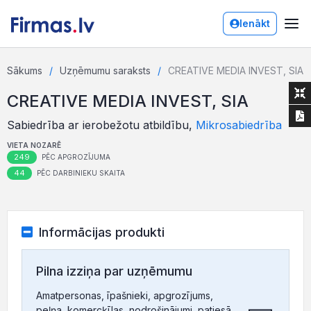
Ienākt
Sākums
Uzņēmumu saraksts
CREATIVE MEDIA INVEST, SIA
CREATIVE MEDIA INVEST, SIA
Sabiedrība ar ierobežotu atbildību,
Mikrosabiedrība
VIETA NOZARĒ
249
PĒC APGROZĪJUMA
44
PĒC DARBINIEKU SKAITA
Informācijas produkti
Pilna izziņa par uzņēmumu
Amatpersonas, īpašnieki, apgrozījums,
peļņa, komercķīlas, nodrošinājumi, patiesā