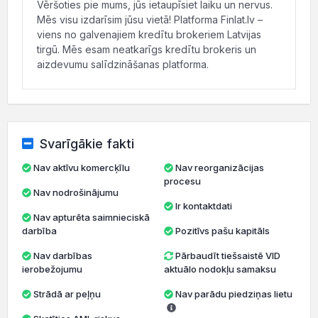
Vēršoties pie mums, jūs ietaupīsiet laiku un nervus.
Mēs visu izdarīsim jūsu vietā! Platforma Finlat.lv –
viens no galvenajiem kredītu brokeriem Latvijas
tirgū. Mēs esam neatkarīgs kredītu brokeris un
aizdevumu salīdzināšanas platforma.
Svarīgākie fakti
Nav aktīvu komercķīlu
Nav reorganizācijas
procesu
Nav nodrošinājumu
Ir kontaktdati
Nav apturēta saimnieciskā
darbība
Pozitīvs pašu kapitāls
Nav darbības
Pārbaudīt tiešsaistē VID
ierobežojumu
aktuālo nodokļu samaksu
Strādā ar peļņu
Nav parādu piedziņas lietu