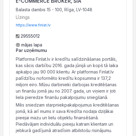
E-COMMERCE BROKER, SIA
Balasta dambis 15 - 100, Rīga, LV-1048
Līzings
https://www.finlat.lv
29555012
mājas lapa
Par uzņēmumu
Platforma Finlat.lv ir kredītu salīdzināšanas portāls,
kas sācis darbību 2016. gada jūnijā un kopš tā laika
apkalpo jau 90 000 klientu. Ar platformas Finlat.lv
palīdzību noformēto kredītu kopsumma ir 137,2
miljoni eiro. Mūsu darbinieki darbojas kreditēšanas
un finanšu jomā jau no 2007. gada, un viņiem ir ļoti
liela pieredze finanšu pakalpojumu sniegšanā.
Mēs sniedzam starpniekpakalpojumus kreditēšanas
jomā, kā arī mums ir sava Kredīta nodaļa dziļākai
pieejai mazu un lielu objektu finansēšanā.
Piedāvājam individuālu pieeju katram klientam un
jebkurā gadījumā atradīsim atbilstošu risinājumu.