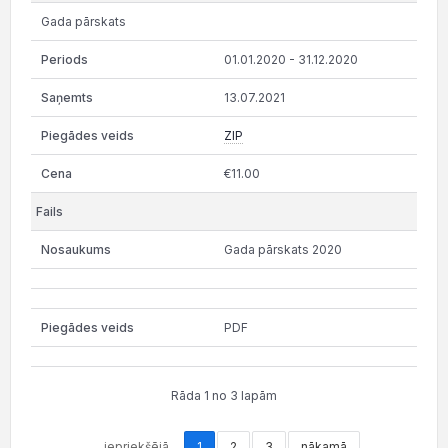
Gada pārskats
01.01.2020 - 31.12.2020
13.07.2021
ZIP
€11.00
Gada pārskats 2020
PDF
Rāda 1 no 3 lapām
iepriekšējā
1
2
3
nākamā