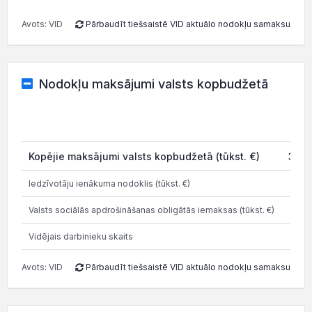
Avots: VID
Pārbaudīt tiešsaistē VID aktuālo nodokļu samaksu
Nodokļu maksājumi valsts kopbudžetā
202
Kopējie maksājumi valsts kopbudžetā (tūkst. €)
34.2
Iedzīvotāju ienākuma nodoklis (tūkst. €)
7.5
Valsts sociālās apdrošināšanas obligātās iemaksas (tūkst. €)
11.
Vidējais darbinieku skaits
Avots: VID
Pārbaudīt tiešsaistē VID aktuālo nodokļu samaksu