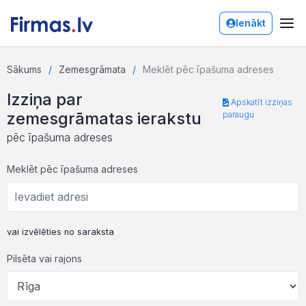
Ienākt
Sākums
Zemesgrāmata
Meklēt pēc īpašuma adreses
Izziņa par
Apskatīt izziņas
zemesgrāmatas ierakstu
paraugu
pēc īpašuma adreses
Meklēt pēc īpašuma adreses
vai izvēlēties no saraksta
Pilsēta vai rajons