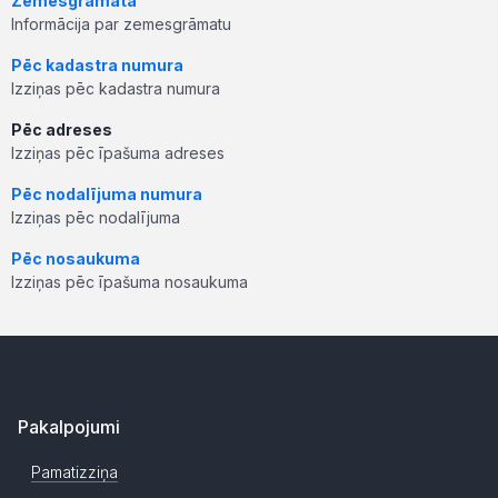
Zemesgrāmata
Informācija par zemesgrāmatu
Pēc kadastra numura
Izziņas pēc kadastra numura
Pēc adreses
Izziņas pēc īpašuma adreses
Pēc nodalījuma numura
Izziņas pēc nodalījuma
Pēc nosaukuma
Izziņas pēc īpašuma nosaukuma
Pakalpojumi
Pamatizziņa