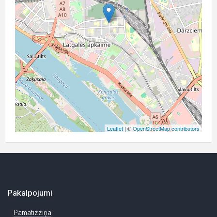
Leaflet
| ©
OpenStreetMap contributors
Pakalpojumi
Pamatizziņa