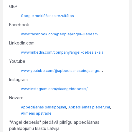
GBP
Google meklēšanas rezultātos
Facebook
www.facebook.com/people/Angel-Debes%C4%ABs-Apbed%C4%AB%C5%A1anas-A%C4%A3ent%C5%ABra/100089316611475/
LinkedIn.com
www.linkedin.com/company/angel-debesis-sia
Youtube
www.youtube.com/@apbedisanasbirojsangeldebe4696
Instagram
www.instagram.com/siaangeldebesis/
Nozare
,
,
Apbedīšanas pakalpojumi
Apbedīšanas piederumi
Akmens apstrāde
"Angel debesīs" piedāvā pilnīgu apbedīšanas
pakalpojumu klāstu Latvijā