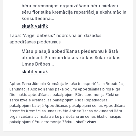
bēru ceremonijas organizēšana bēru mielasti
sēru floristika kremācija repatriācija ekshumācija
konsultēšana...
skatīt vairāk
Tāpat "Angel debesīs" nodrošina arī dažādus
apbedīšanas piederumus
Mūsu plašajā apbedīšanas piederumu klāstā
atradīsiet: Premium klases zārkus Koka zārkus
Urnas Drēbes...
skatīt vairāk
Apbedīšana Jūrmala Kremācija Mirušo transportēšana Repatriācija
Eshumācija Apbedīšanas pakalpojumi Apbedīšanas biroji Rīgā
Diennakts apbedīšanas pakalpojumi Bēru ceremonija Zārki un
zārka izvēle Kremācijas pakalpojumi Rīgā Repatriācijas
pakalpojumi Latvijā Apbedīšanas pakalpojumi cenas Apbedīšana
ārzemēs Kremācijas urnas izvēle Apbedīšanas dokumenti Bēru
organizēšana Jūrmalā Zārku pārdošana un cenas Ekshumācijas
pakalpojumi Sēru ceremonija Zārku...
skatīt visus