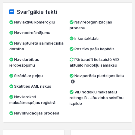
Svarīgākie fakti
Nav aktīvu komercķīlu
Nav reorganizācijas
procesu
Nav nodrošinājumu
Ir kontaktdati
Nav apturēta saimnieciskā
darbība
Pozitīvs pašu kapitāls
Nav darbības
Pārbaudīt tiešsaistē VID
ierobežojumu
aktuālo nodokļu samaksu
Strādā ar peļņu
Nav parādu piedziņas lietu
Skatīties AML riskus
VID nodokļu maksātāju
Nav ieraksti
reitings B - Jāuzlabo saistību
maksātnespējas reģistrā
izpilde
Nav likvidācijas procesa