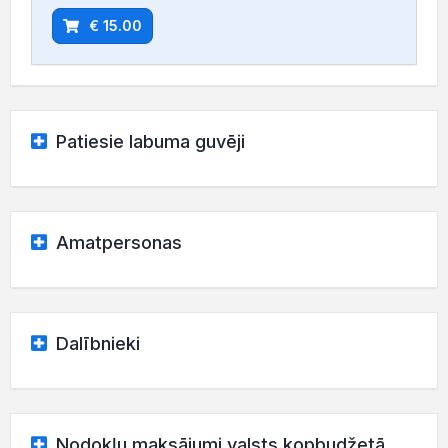
€ 15.00
Patiesie labuma guvēji
Amatpersonas
Dalībnieki
Nodokļu maksājumi valsts kopbudžetā