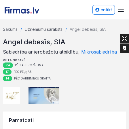
Ienākt
Sākums
Uzņēmumu saraksts
Angel debesīs, SIA
Angel debesīs, SIA
Sabiedrība ar ierobežotu atbildību,
Mikrosabiedrība
VIETA NOZARĒ
24
PĒC APGROZĪJUMA
17
PĒC PEĻŅAS
14
PĒC DARBINIEKU SKAITA
Pamatdati