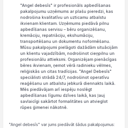
"Angel debesīs" ir profesionāls apbedīšanas
pakalpojumu uzņēmums ar plašu pieredzi, kas
nodrošina kvalitatīvu un uzticamu atbalstu
ikvienam klientam. Uzņēmums piedāvā pilnu
apbedīšanas servisu – bēru organizēšanu,
kremāciju, repatriāciju, ekshumāciju,
transportēšanu un dokumentu noformēšanu.
Mūsu pakalpojumi pielāgoti dažādām situācijām
un klientu vajadzībām, nodrošinot cieņpilnu un
profesionālu attieksmi. Organizējam pienācīgas
bēres ikvienam, ņemot vērā radinieku vēlmes,
reliģiskās un citas tradīcijas. "Angel Debesīs"
speciālisti strādā 24/7, nodrošinot operatīvu
reaģēšanu un atbalstu jebkurā diennakts laikā.
Mēs piedāvājam arī iespēju noslēgt
apbedīšanas līgumu dzīves laikā, kas ļauj
savlaicīgi sakārtot formalitātes un atvieglot
rūpes ģimenei nākotnē.
"Angel debesīs" var jums piedāvāt šādus pakalpojumus: