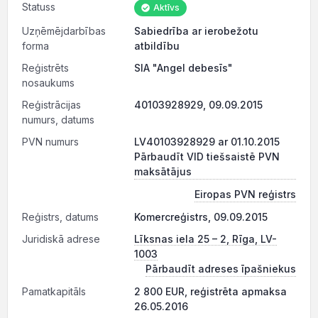
Statuss
Aktīvs
Uzņēmējdarbības
Sabiedrība ar ierobežotu
forma
atbildību
Reģistrēts
SIA "Angel debesīs"
nosaukums
Reģistrācijas
40103928929, 09.09.2015
numurs, datums
PVN numurs
LV40103928929 ar 01.10.2015
Pārbaudīt VID tiešsaistē PVN
maksātājus
Eiropas PVN reģistrs
Reģistrs, datums
Komercreģistrs, 09.09.2015
Juridiskā adrese
Līksnas iela 25 – 2, Rīga, LV-
1003
Pārbaudīt adreses īpašniekus
Pamatkapitāls
2 800 EUR, reģistrēta apmaksa
26.05.2016