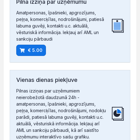
Pilna izziņa par uzņēmumu
Amatpersonas, īpašnieki, apgrozījums,
peļņa, komercķīlas, nodrošinājumi, patiesā
labuma guvēji, kontakti u.c. aktuālā,
vēsturiskā informācija. Iekļauj arī AML un
sankciju pārbaudi
€ 5.00
Vienas dienas piekļuve
Pilnas izziņas par uzņēmumiem
neierobežotā daudzumā 24h -
amatpersonas, īpašnieki, apgrozījums,
peļņa, komercķīlas, nodrošinājumi, nodokļu
parādi, patiesā labuma guvēji, kontakti u.c.
aktuālā, vēsturiskā informācija. Iekļauj arī
AML un sankciju pārbaudi, kā arī saistīto
uzņēmumu interaktīvo saišu grafiku.