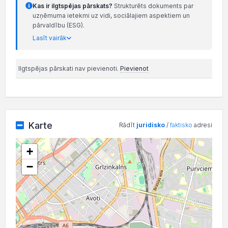
Kas ir ilgtspējas pārskats?
Strukturēts dokuments par
uzņēmuma ietekmi uz vidi, sociālajiem aspektiem un
pārvaldību (ESG).
Lasīt vairāk
Ilgtspējas pārskati nav pievienoti.
Pievienot
Karte
Rādīt
juridisko
/
faktisko
adresi
+
−