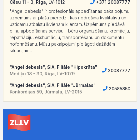
Cēsu 11 - 3, Rīga, LV-1012
+371 20087777
"Angel debesīs" ir profesionāls apbedīšanas pakalpojumu
uzņēmums ar plašu pieredzi, kas nodrošina kvalitatīvu un
uzticamu atbalstu ikvienam klientam. Uzņēmums piedāvā
pilnu apbedīšanas servisu – bēru organizēšanu, kremāciju,
repatriāciju, ekshumāciju, transportēšanu un dokumentu
noformēšanu. Mūsu pakalpojumi pielāgoti dažādām
situācijām...
"Angel debesīs", SIA, Filiāle "Hipokrāta"
20087777
Mediķu 18 - 30, Rīga, LV-1079
"Angel debesīs", SIA, Filiāle "Jūrmalas"
20585850
Konkordijas 59, Jūrmala, LV-2015