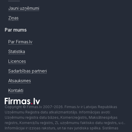
Jauni uzņēmumi
Ziņas
Par mums
Par Firmas.lv
Statistika
Licences
Sadarbības partneri
Atsauksmes
Kontakti
Copyright © Firmas.lv 2007-2026. Firmas.lv ir Latvijas Republikas
Uzņēmumu Reģistra datu atkalizmantotājs. Informācijas avoti:
Uzņēmumu reģistra datu bāzes, Komercreģistrs, Maksātnespējas
reģistrs, Komercķīlu reģistrs, ZL uzņēmumu faktisko datu reģistrs, u.c..
Informācijai ir izziņas raksturs, un tai nav juridiska spēka. Sistēmas