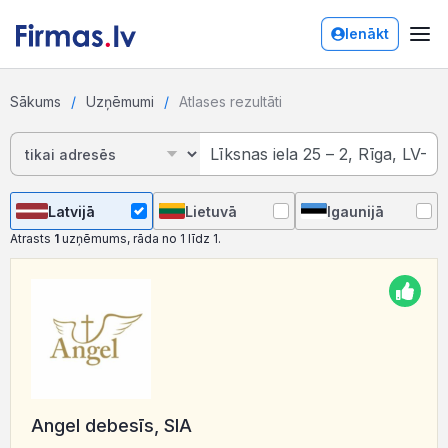
Ienākt
Sākums
Uzņēmumi
Atlases rezultāti
Latvijā
Lietuvā
Igaunijā
Atrasts
1
uzņēmums, rāda no 1 līdz 1.
Angel debesīs, SIA