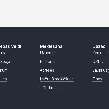
ības veidi
Meklēšana
Dažādi
ana
Uzņēmumi
Zemesgr
pieeja
Personas
CSDD
rkumi
Adreses
Jauni uz
ēties
Izvērstā meklēšana
Ziņas
TOP firmas