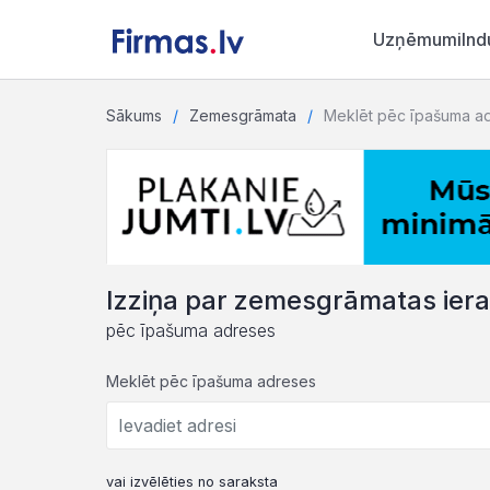
Uzņēmumi
Ind
Sākums
Zemesgrāmata
Meklēt pēc īpašuma a
Izziņa par zemesgrāmatas ier
pēc īpašuma adreses
Meklēt pēc īpašuma adreses
vai izvēlēties no saraksta