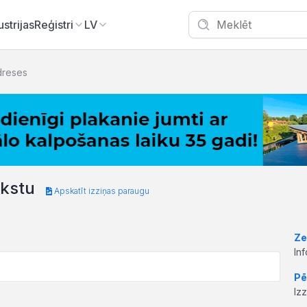
ustrijas
Reģistri
LV
dreses
akstu
Apskatīt izziņas paraugu
Ze
In
Pē
Iz