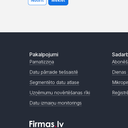
Notīrīt
Meklēt
Pakalpojumi
Sadarb
Pamatizziņa
Abonēš
Datu pārraide tiešsaistē
Dienas 
Segmentēto datu atlase
Mikropi
Uzņēmumu novērtēšanas rīki
Reģistr
Datu izmaiņu monitorings