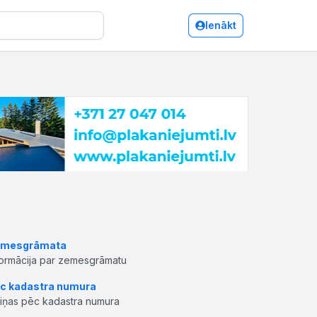
Ienākt
mesgrāmata
formācija par zemesgrāmatu
c kadastra numura
ziņas pēc kadastra numura