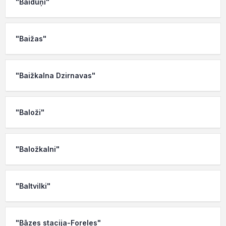
"Baiduņi"
"Baižas"
"Baižkalna Dzirnavas"
"Baloži"
"Baložkalni"
"Baltvilki"
"Bāzes stacija-Foreles"