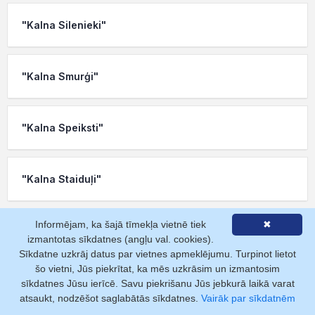
"Kalna Silenieki"
"Kalna Smurģi"
"Kalna Speiksti"
"Kalna Staiduļi"
Informējam, ka šajā tīmekļa vietnē tiek
✖
"Kalna Stuķi"
izmantotas sīkdatnes (angļu val. cookies).
Sīkdatne uzkrāj datus par vietnes apmeklējumu. Turpinot lietot
šo vietni, Jūs piekrītat, ka mēs uzkrāsim un izmantosim
"Kalna Svikas"
sīkdatnes Jūsu ierīcē. Savu piekrišanu Jūs jebkurā laikā varat
atsaukt, nodzēšot saglabātās sīkdatnes.
Vairāk par sīkdatnēm