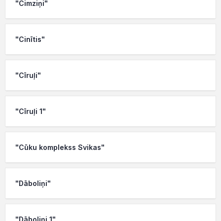
"Cimziņi"
"Cinītis"
"Cīruļi"
"Cīruļi 1"
"Cūku komplekss Svikas"
"Dāboliņi"
"Dāboliņi 1"