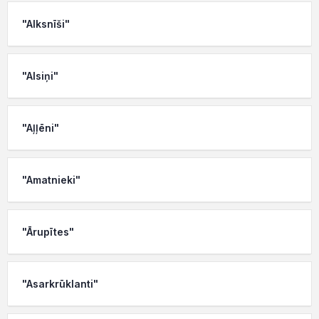
"Alksnīši"
"Alsiņi"
"Aļļēni"
"Amatnieki"
"Ārupītes"
"Asarkrūklanti"