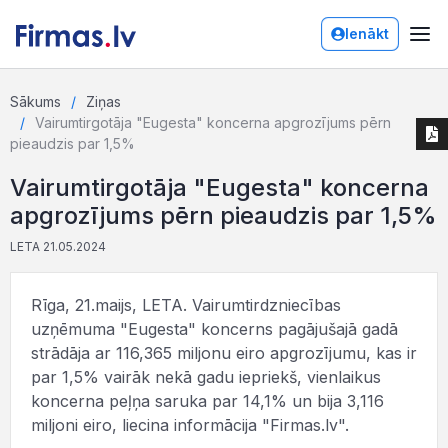
Ienākt
Sākums
Ziņas
Vairumtirgotāja "Eugesta" koncerna apgrozījums pērn
pieaudzis par 1,5%
Vairumtirgotāja "Eugesta" koncerna
apgrozījums pērn pieaudzis par 1,5%
LETA 21.05.2024
Rīga, 21.maijs, LETA. Vairumtirdzniecības
uzņēmuma "Eugesta" koncerns pagājušajā gadā
strādāja ar 116,365 miljonu eiro apgrozījumu, kas ir
par 1,5% vairāk nekā gadu iepriekš, vienlaikus
koncerna peļņa saruka par 14,1% un bija 3,116
miljoni eiro, liecina informācija "Firmas.lv".