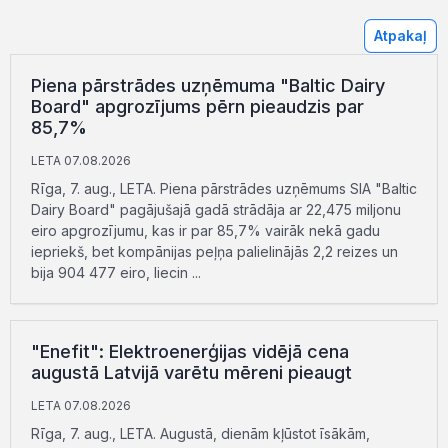
Atpakaļ
Piena pārstrādes uzņēmuma "Baltic Dairy
Board" apgrozījums pērn pieaudzis par
85,7%
LETA 07.08.2026
Rīga, 7. aug., LETA. Piena pārstrādes uzņēmums SIA "Baltic
Dairy Board" pagājušajā gadā strādāja ar 22,475 miljonu
eiro apgrozījumu, kas ir par 85,7% vairāk nekā gadu
iepriekš, bet kompānijas peļņa palielinājās 2,2 reizes un
bija 904 477 eiro, liecin ...
"Enefit": Elektroenerģijas vidējā cena
augustā Latvijā varētu mēreni pieaugt
LETA 07.08.2026
Rīga, 7. aug., LETA. Augustā, dienām kļūstot īsākām,