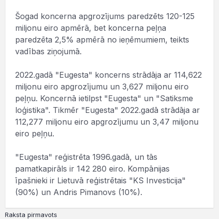
Šogad koncerna apgrozījums paredzēts 120-125
miljonu eiro apmērā, bet koncerna peļņa
paredzēta 2,5% apmērā no ieņēmumiem, teikts
vadības ziņojumā.
2022.gadā "Eugesta" koncerns strādāja ar 114,622
miljonu eiro apgrozījumu un 3,627 miljonu eiro
peļņu. Koncernā ietilpst "Eugesta" un "Satiksme
loģistika". Tikmēr "Eugesta" 2022.gadā strādāja ar
112,277 miljonu eiro apgrozījumu un 3,47 miljonu
eiro peļņu.
"Eugesta" reģistrēta 1996.gadā, un tās
pamatkapirāls ir 142 280 eiro. Kompānijas
īpašnieki ir Lietuvā reģistrētais "KS Investicija"
(90%) un Andris Pimanovs (10%).
Raksta pirmavots