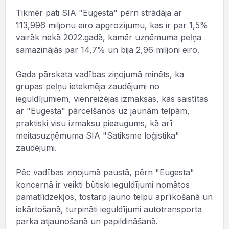
Tikmēr pati SIA "Eugesta" pērn strādāja ar
113,996 miljonu eiro apgrozījumu, kas ir par 1,5%
vairāk nekā 2022.gadā, kamēr uzņēmuma peļņa
samazinājās par 14,7% un bija 2,96 miljoni eiro.
Gada pārskata vadības ziņojumā minēts, ka
grupas peļņu ietekmēja zaudējumi no
ieguldījumiem, vienreizējas izmaksas, kas saistītas
ar "Eugesta" pārcelšanos uz jaunām telpām,
praktiski visu izmaksu pieaugums, kā arī
meitasuzņēmuma SIA "Satiksme loģistika"
zaudējumi.
Pēc vadības ziņojumā paustā, pērn "Eugesta"
koncernā ir veikti būtiski ieguldījumi nomātos
pamatlīdzekļos, tostarp jauno telpu aprīkošanā un
iekārtošanā, turpināti ieguldījumi autotransporta
parka atjaunošanā un papildināšanā.