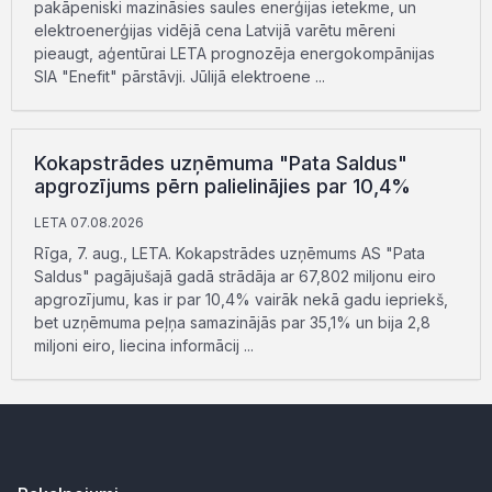
pakāpeniski mazināsies saules enerģijas ietekme, un
elektroenerģijas vidējā cena Latvijā varētu mēreni
pieaugt, aģentūrai LETA prognozēja energokompānijas
SIA "Enefit" pārstāvji. Jūlijā elektroene ...
Kokapstrādes uzņēmuma "Pata Saldus"
apgrozījums pērn palielinājies par 10,4%
LETA 07.08.2026
Rīga, 7. aug., LETA. Kokapstrādes uzņēmums AS "Pata
Saldus" pagājušajā gadā strādāja ar 67,802 miljonu eiro
apgrozījumu, kas ir par 10,4% vairāk nekā gadu iepriekš,
bet uzņēmuma peļņa samazinājās par 35,1% un bija 2,8
miljoni eiro, liecina informācij ...