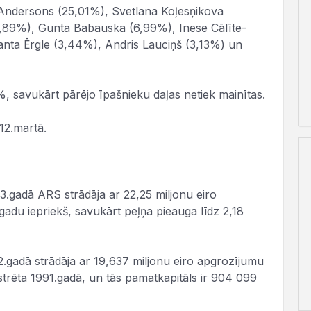
 Andersons (25,01%), Svetlana Koļesņikova
9,89%), Gunta Babauska (6,99%), Inese Cālīte-
anta Ērgle (3,44%), Andris Lauciņš (3,13%) un
 savukārt pārējo īpašnieku daļas netiek mainītas.
12.martā.
.gadā ARS strādāja ar 22,25 miljonu eiro
adu iepriekš, savukārt peļņa pieauga līdz 2,18
2.gadā strādāja ar 19,637 miljonu eiro apgrozījumu
strēta 1991.gadā, un tās pamatkapitāls ir 904 099