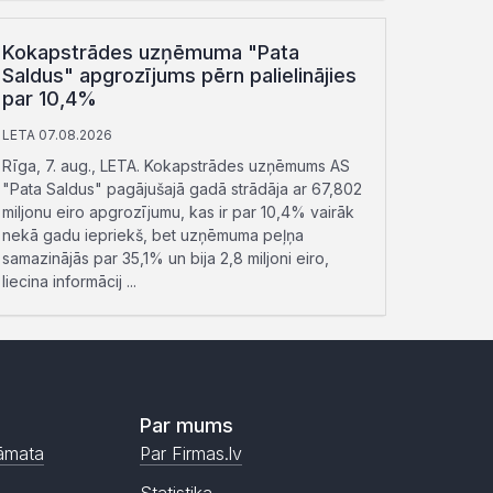
Kokapstrādes uzņēmuma "Pata
Saldus" apgrozījums pērn palielinājies
par 10,4%
LETA 07.08.2026
Rīga, 7. aug., LETA. Kokapstrādes uzņēmums AS
"Pata Saldus" pagājušajā gadā strādāja ar 67,802
miljonu eiro apgrozījumu, kas ir par 10,4% vairāk
nekā gadu iepriekš, bet uzņēmuma peļņa
samazinājās par 35,1% un bija 2,8 miljoni eiro,
liecina informācij ...
Par mums
āmata
Par Firmas.lv