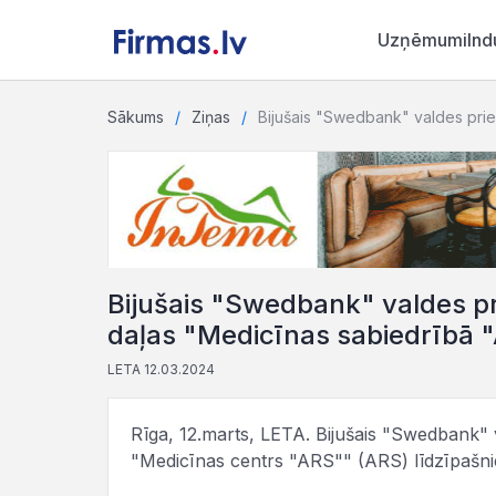
Uzņēmumi
Ind
Sākums
Ziņas
Bijušais "Swedbank" valdes pri
Bijušais "Swedbank" valdes pr
daļas "Medicīnas sabiedrībā 
LETA 12.03.2024
Rīga, 12.marts, LETA. Bijušais "Swedbank" 
"Medicīnas centrs "ARS"" (ARS) līdzīpašniek