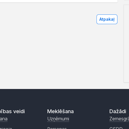
Atpakaļ
ības veidi
Meklēšana
Dažādi
ana
Uzņēmumi
Zemesgr