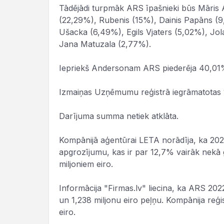
Tādējādi turpmāk ARS īpašnieki būs Māris
(22,29%), Rubenis (15%), Dainis Papāns (
Ušacka (6,49%), Egils Vjaters (5,02%), Jol
Jana Matuzala (2,77%).
Iepriekš Andersonam ARS piederēja 40,01%,
Izmaiņas Uzņēmumu reģistrā iegrāmatotas 
Darījuma summa netiek atklāta.
Kompānijā aģentūrai LETA norādīja, ka 2023
apgrozījumu, kas ir par 12,7% vairāk nekā g
miljoniem eiro.
Informācija "Firmas.lv" liecina, ka ARS 202
un 1,238 miljonu eiro peļņu. Kompānija reģi
eiro.