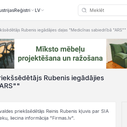
ustrijas
Reģistri
LV
ekšsēdētājs Rubenis iegādājies daļas "Medicīnas sabiedrībā "ARS""
iekšsēdētājs Rubenis iegādājies
"ARS""
valdes priekšsēdētājs Reinis Rubenis kļuvis par SIA
u, liecina informācija "Firmas.lv".