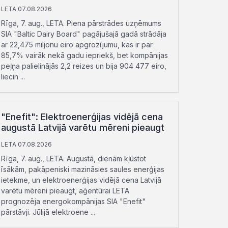
LETA 07.08.2026
Rīga, 7. aug., LETA. Piena pārstrādes uzņēmums
SIA "Baltic Dairy Board" pagājušajā gadā strādāja
ar 22,475 miljonu eiro apgrozījumu, kas ir par
85,7% vairāk nekā gadu iepriekš, bet kompānijas
peļņa palielinājās 2,2 reizes un bija 904 477 eiro,
liecin ...
"Enefit": Elektroenerģijas vidējā cena
augustā Latvijā varētu mēreni pieaugt
LETA 07.08.2026
Rīga, 7. aug., LETA. Augustā, dienām kļūstot
īsākām, pakāpeniski mazināsies saules enerģijas
ietekme, un elektroenerģijas vidējā cena Latvijā
varētu mēreni pieaugt, aģentūrai LETA
prognozēja energokompānijas SIA "Enefit"
pārstāvji. Jūlijā elektroene ...