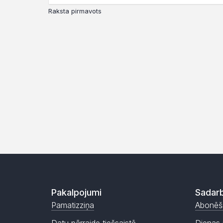
Raksta pirmavots
Pakalpojumi
Sadarb
Pamatizziņa
Abonēš