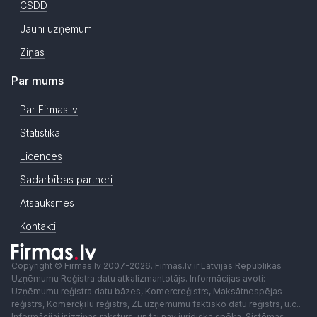
CSDD
Jauni uzņēmumi
Ziņas
Par mums
Par Firmas.lv
Statistika
Licences
Sadarbības partneri
Atsauksmes
Kontakti
Copyright © Firmas.lv 2007-2026. Firmas.lv ir Latvijas Republikas
Uzņēmumu Reģistra datu atkalizmantotājs. Informācijas avoti:
Uzņēmumu reģistra datu bāzes, Komercreģistrs, Maksātnespējas
reģistrs, Komercķīlu reģistrs, ZL uzņēmumu faktisko datu reģistrs, u.c..
Informācijai ir izziņas raksturs, un tai nav juridiska spēka. Sistēmas