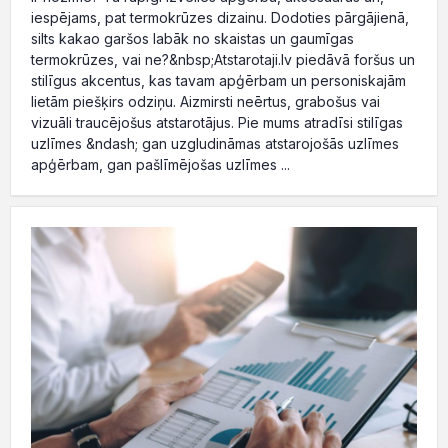
iespējams, pat termokrūzes dizainu. Dodoties pārgājienā,
silts kakao garšos labāk no skaistas un gaumīgas
termokrūzes, vai ne?&nbsp;Atstarotaji.lv piedāvā foršus un
stilīgus akcentus, kas tavam apģērbam un personiskajām
lietām piešķirs odziņu. Aizmirsti neērtus, grabošus vai
vizuāli traucējošus atstarotājus. Pie mums atradīsi stilīgas
uzlīmes &ndash; gan uzgludināmas atstarojošās uzlīmes
apģērbam, gan pašlīmējošas uzlīmes ...