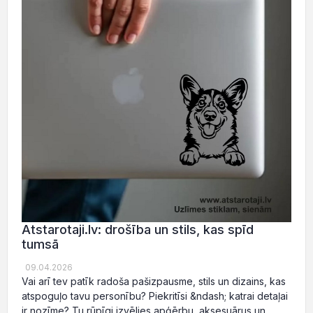
Atstarotaji.lv: drošība un stils, kas spīd
tumsā
09.04.2026
Vai arī tev patīk radoša pašizpausme, stils un dizains, kas
atspoguļo tavu personību? Piekritīsi &ndash; katrai detaļai
ir nozīme? Tu rūpīgi izvēlies apģērbu, aksesuārus un,