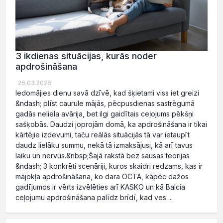
3 ikdienas situācijas, kurās noder
apdrošināšana
26.03.2026
Iedomājies dienu savā dzīvē, kad šķietami viss iet greizi
&ndash; plīst caurule mājās, pēcpusdienas sastrēgumā
gadās neliela avārija, bet ilgi gaidītais ceļojums pēkšņi
sašķobās. Daudzi joprojām domā, ka apdrošināšana ir tikai
kārtējie izdevumi, taču reālās situācijās tā var ietaupīt
daudz lielāku summu, nekā tā izmaksājusi, kā arī tavus
laiku un nervus.&nbsp;Šajā rakstā bez sausas teorijas
&ndash; 3 konkrēti scenāriji, kuros skaidri redzams, kas ir
mājokļa apdrošināšana, ko dara OCTA, kāpēc dažos
gadījumos ir vērts izvēlēties arī KASKO un kā Balcia
ceļojumu apdrošināšana palīdz brīdī, kad ves ...