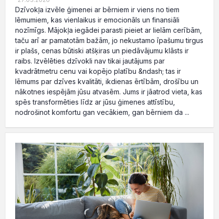
Dzīvokļa izvēle ģimenei ar bērniem ir viens no tiem
lēmumiem, kas vienlaikus ir emocionāls un finansiāli
nozīmīgs. Mājokļa iegādei parasti pieiet ar lielām cerībām,
taču arī ar pamatotām bažām, jo nekustamo īpašumu tirgus
ir plašs, cenas būtiski atšķiras un piedāvājumu klāsts ir
raibs. Izvēlēties dzīvokli nav tikai jautājums par
kvadrātmetru cenu vai kopējo platību &ndash; tas ir
lēmums par dzīves kvalitāti, ikdienas ērtībām, drošību un
nākotnes iespējām jūsu atvasēm. Jums ir jāatrod vieta, kas
spēs transformēties līdz ar jūsu ģimenes attīstību,
nodrošinot komfortu gan vecākiem, gan bērniem da ...