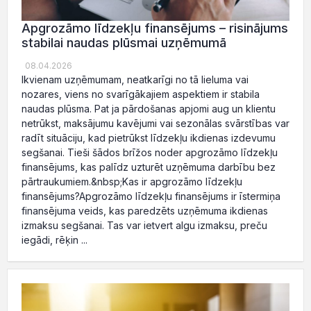
Apgrozāmo līdzekļu finansējums – risinājums
stabilai naudas plūsmai uzņēmumā
08.04.2026
Ikvienam uzņēmumam, neatkarīgi no tā lieluma vai
nozares, viens no svarīgākajiem aspektiem ir stabila
naudas plūsma. Pat ja pārdošanas apjomi aug un klientu
netrūkst, maksājumu kavējumi vai sezonālas svārstības var
radīt situāciju, kad pietrūkst līdzekļu ikdienas izdevumu
segšanai. Tieši šādos brīžos noder apgrozāmo līdzekļu
finansējums, kas palīdz uzturēt uzņēmuma darbību bez
pārtraukumiem.&nbsp;Kas ir apgrozāmo līdzekļu
finansējums?Apgrozāmo līdzekļu finansējums ir īstermiņa
finansējuma veids, kas paredzēts uzņēmuma ikdienas
izmaksu segšanai. Tas var ietvert algu izmaksu, preču
iegādi, rēķin ...