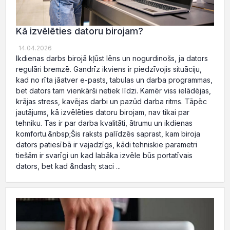
Kā izvēlēties datoru birojam?
14.04.2026
Ikdienas darbs birojā kļūst lēns un nogurdinošs, ja dators
regulāri bremzē. Gandrīz ikviens ir piedzīvojis situāciju,
kad no rīta jāatver e-pasts, tabulas un darba programmas,
bet dators tam vienkārši netiek līdzi. Kamēr viss ielādējas,
krājas stress, kavējas darbi un pazūd darba ritms. Tāpēc
jautājums, kā izvēlēties datoru birojam, nav tikai par
tehniku. Tas ir par darba kvalitāti, ātrumu un ikdienas
komfortu.&nbsp;Šis raksts palīdzēs saprast, kam biroja
dators patiesībā ir vajadzīgs, kādi tehniskie parametri
tiešām ir svarīgi un kad labāka izvēle būs portatīvais
dators, bet kad &ndash; staci ...