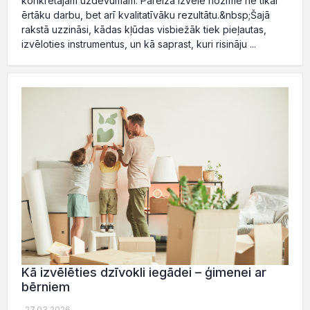
konkrētajam uzdevumam. Pareizā izvēle nozīmē ne tikai
ērtāku darbu, bet arī kvalitatīvāku rezultātu.&nbsp;Šajā
rakstā uzzināsi, kādas kļūdas visbiežāk tiek pieļautas,
izvēloties instrumentus, un kā saprast, kuri risināju ...
Kā izvēlēties dzīvokli iegādei – ģimenei ar
bērniem
27.03.2026