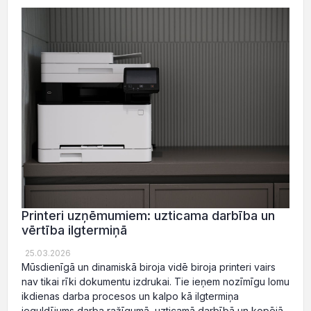
Printeri uzņēmumiem: uzticama darbība un
vērtība ilgtermiņā
25.03.2026
Mūsdienīgā un dinamiskā biroja vidē biroja printeri vairs
nav tikai rīki dokumentu izdrukai. Tie ieņem nozīmīgu lomu
ikdienas darba procesos un kalpo kā ilgtermiņa
ieguldījums darba ražīgumā, uzticamā darbībā un kopējā