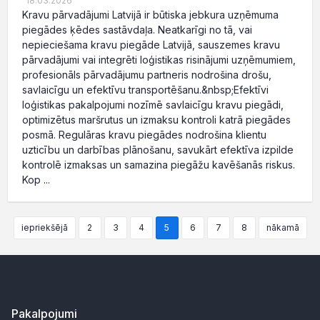
18.03.2026
Kravu pārvadājumi Latvijā ir būtiska jebkura uzņēmuma
piegādes ķēdes sastāvdaļa. Neatkarīgi no tā, vai
nepieciešama kravu piegāde Latvijā, sauszemes kravu
pārvadājumi vai integrēti loģistikas risinājumi uzņēmumiem,
profesionāls pārvadājumu partneris nodrošina drošu,
savlaicīgu un efektīvu transportēšanu.&nbsp;Efektīvi
loģistikas pakalpojumi nozīmē savlaicīgu kravu piegādi,
optimizētus maršrutus un izmaksu kontroli katrā piegādes
posmā. Regulāras kravu piegādes nodrošina klientu
uzticību un darbības plānošanu, savukārt efektīva izpilde
kontrolē izmaksas un samazina piegāžu kavēšanās riskus.
Kop ...
iepriekšējā
2
3
4
5
6
7
8
nākamā
Pakalpojumi