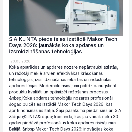
SIA KLINTA piedalīsies izstādē Makor Tech
Days 2026: jaunākās koka apdares un
izsmidzināšanas tehnoloģijas
20.03.2026
Koka apstrādes un apdares nozare nepārtraukti attīstās,
un ražotāji meklē arvien efektīvākas krāsošanas
tehnoloģijas, izsmidzināšanas iekārtas un industriālās
apdares līnijas. Modernāki risinājumi palīdz paaugstināt
produktu kvalitāti un optimizēt ražošanas procesus.
&nbsp;Koka apdares tehnoloģiju nozares profesionāļi
šogad pulcēsies izstādē Makor Tech Days 2026, kas
aprīlī norisināsies Itālijā. Šajā pasākumā piedalīsies arī SIA
&ldquo;KLINTA&rdquo; komanda, kas jau vairāk nekā 30
gadus piedāvā profesionālus koka apdares risinājumus
Baltijā. &nbsp;Makor Tech Days 2026: inovācijas koka