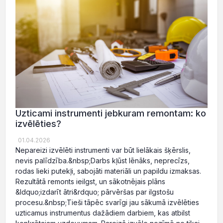
Uzticami instrumenti jebkuram remontam: ko
izvēlēties?
01.04.2026
Nepareizi izvēlēti instrumenti var būt lielākais šķērslis,
nevis palīdzība.&nbsp;Darbs kļūst lēnāks, neprecīzs,
rodas lieki putekļi, sabojāti materiāli un papildu izmaksas.
Rezultātā remonts ieilgst, un sākotnējais plāns
&ldquo;izdarīt ātri&rdquo; pārvēršas par ilgstošu
procesu.&nbsp;Tieši tāpēc svarīgi jau sākumā izvēlēties
uzticamus instrumentus dažādiem darbiem, kas atbilst