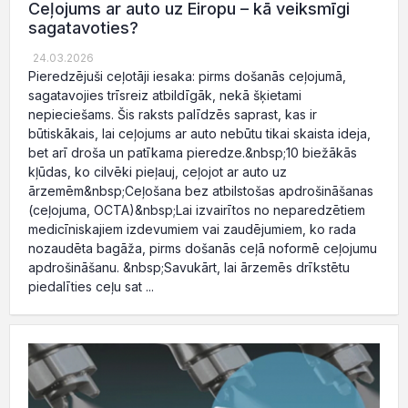
Ceļojums ar auto uz Eiropu – kā veiksmīgi
sagatavoties?
24.03.2026
Pieredzējuši ceļotāji iesaka: pirms došanās ceļojumā,
sagatavojies trīsreiz atbildīgāk, nekā šķietami
nepieciešams. Šis raksts palīdzēs saprast, kas ir
būtiskākais, lai ceļojums ar auto nebūtu tikai skaista ideja,
bet arī droša un patīkama pieredze.&nbsp;10 biežākās
kļūdas, ko cilvēki pieļauj, ceļojot ar auto uz
ārzemēm&nbsp;Ceļošana bez atbilstošas apdrošināšanas
(ceļojuma, OCTA)&nbsp;Lai izvairītos no neparedzētiem
medicīniskajiem izdevumiem vai zaudējumiem, ko rada
nozaudēta bagāža, pirms došanās ceļā noformē ceļojumu
apdrošināšanu. &nbsp;Savukārt, lai ārzemēs drīkstētu
piedalīties ceļu sat ...