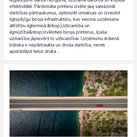
efektivitātē. Pārdomāta printeru izvēle ļauj samazināt
darbības pārtraukumus, optimizēt izmaksas un izveidot
ilgtspējīgu biroja infrastruktūru, kas veicina uzņēmuma
attīstību ilgtermiņā.&nbsp;Uzticamība un
ilgmūžība&nbsp;Izvēloties biroja printerus, īpaša
uzmanība jāpievērš to uzticamībai. Uzņēmumu ikdienā
būtiska ir nepārtraukta un droša darbība, nereti
apstrādājot lielus druka ...