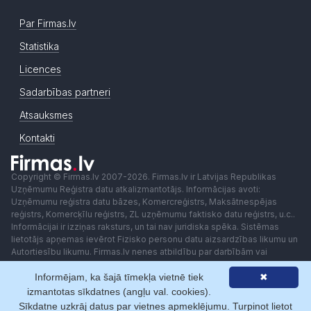
Par Firmas.lv
Statistika
Licences
Sadarbības partneri
Atsauksmes
Kontakti
Copyright © Firmas.lv 2007-2026. Firmas.lv ir Latvijas Republikas
Uzņēmumu Reģistra datu atkalizmantotājs. Informācijas avoti:
Uzņēmumu reģistra datu bāzes, Komercreģistrs, Maksātnespējas
reģistrs, Komercķīlu reģistrs, ZL uzņēmumu faktisko datu reģistrs, u.c..
Informācijai ir izziņas raksturs, un tai nav juridiska spēka. Sistēmas
lietotājs apņemas ievērot Fizisko personu datu aizsardzības likumu un
Autortiesību likumu. Firmas.lv nenes atbildību par darbībām vai
lēmumiem, kas balstīti uz saņemto pakalpojumu. Lietotājam aizliegts
izmantot jebkādas automatizētas sistēmas vai iekārtas (robotus)
Informējam, ka šajā tīmekļa vietnē tiek
✖
piekļuvei sistēmai bez rakstiskas saskaņošanas ar Firmas.lv. Galvenā
izmantotas sīkdatnes (angļu val. cookies).
redaktore: Ingūna Pempere.
Sīkdatne uzkrāj datus par vietnes apmeklējumu. Turpinot lietot