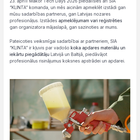
23. aprīlī Makor Tech Days 2026 piedalīsies arī SIA
“KLINTA” komanda, un mēs aicinām apmeklēt izstādi gan
mūsu sadarbības partnerus, gan Latvijas nozares
profesionāļus. Izstādes
apmeklējumam vari reģistrēties
gan organizatora mājaslapā, gan sazinoties ar mums.
Pateicoties veiksmīgai sadarbībai ar partneriem, SIA
“KLINTA” ir kļuvis par vadošo
koka apdares materiālu un
iekārtu piegādātāju
Latvijā un Baltijā, piedāvājot
profesionālus risinājumus koksnes apstrādei un apdarei.