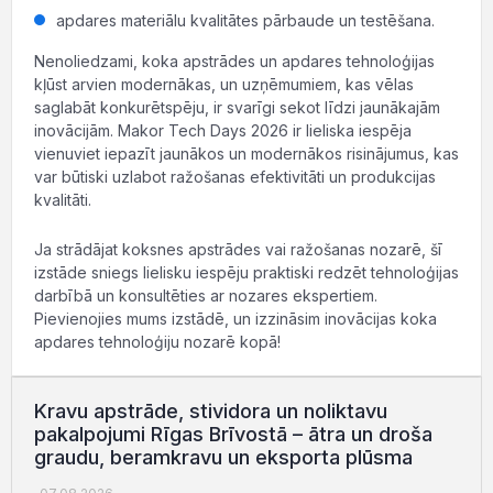
apdares materiālu kvalitātes pārbaude un testēšana.
Nenoliedzami, koka apstrādes un apdares tehnoloģijas
kļūst arvien modernākas, un uzņēmumiem, kas vēlas
saglabāt konkurētspēju, ir svarīgi sekot līdzi jaunākajām
inovācijām. Makor Tech Days 2026 ir lieliska iespēja
vienuviet iepazīt jaunākos un modernākos risinājumus, kas
var būtiski uzlabot ražošanas efektivitāti un produkcijas
kvalitāti.
Ja strādājat koksnes apstrādes vai ražošanas nozarē, šī
izstāde sniegs lielisku iespēju praktiski redzēt tehnoloģijas
darbībā un konsultēties ar nozares ekspertiem.
Pievienojies mums izstādē, un izzināsim inovācijas koka
apdares tehnoloģiju nozarē kopā!
Kravu apstrāde, stividora un noliktavu
pakalpojumi Rīgas Brīvostā – ātra un droša
graudu, beramkravu un eksporta plūsma