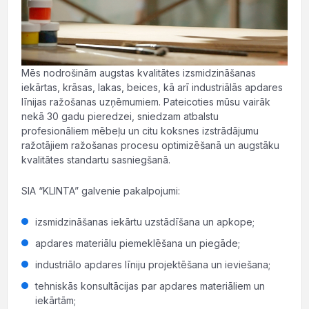
Mēs nodrošinām augstas kvalitātes izsmidzināšanas
iekārtas, krāsas, lakas, beices, kā arī industriālās apdares
līnijas ražošanas uzņēmumiem. Pateicoties mūsu vairāk
nekā 30 gadu pieredzei, sniedzam atbalstu
profesionāliem mēbeļu un citu koksnes izstrādājumu
ražotājiem ražošanas procesu optimizēšanā un augstāku
kvalitātes standartu sasniegšanā.
SIA “KLINTA” galvenie pakalpojumi:
izsmidzināšanas iekārtu uzstādīšana un apkope;
apdares materiālu piemeklēšana un piegāde;
industriālo apdares līniju projektēšana un ieviešana;
tehniskās konsultācijas par apdares materiāliem un
iekārtām;