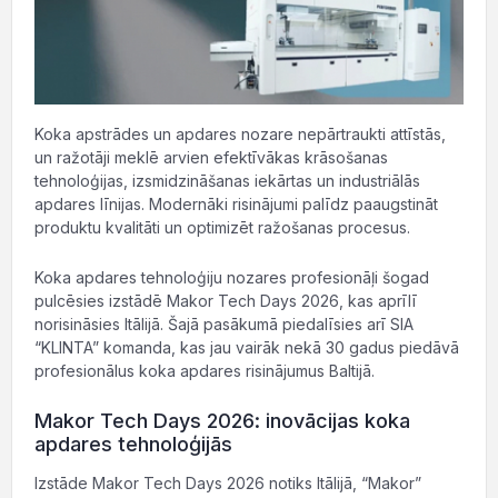
Koka apstrādes un apdares nozare nepārtraukti attīstās,
un ražotāji meklē arvien efektīvākas krāsošanas
tehnoloģijas, izsmidzināšanas iekārtas un industriālās
apdares līnijas. Modernāki risinājumi palīdz paaugstināt
produktu kvalitāti un optimizēt ražošanas procesus.
Koka apdares tehnoloģiju nozares profesionāļi šogad
pulcēsies izstādē Makor Tech Days 2026, kas aprīlī
norisināsies Itālijā. Šajā pasākumā piedalīsies arī SIA
“KLINTA” komanda, kas jau vairāk nekā 30 gadus piedāvā
profesionālus koka apdares risinājumus Baltijā.
Makor Tech Days 2026: inovācijas koka
apdares tehnoloģijās
Izstāde Makor Tech Days 2026 notiks Itālijā, “Makor”