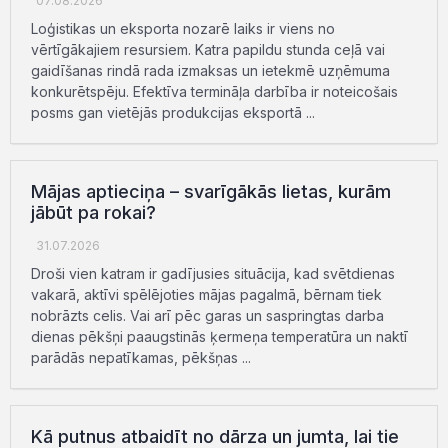
07.08.2026
Loģistikas un eksporta nozarē laiks ir viens no
vērtīgākajiem resursiem. Katra papildu stunda ceļā vai
gaidīšanas rindā rada izmaksas un ietekmē uzņēmuma
konkurētspēju. Efektīva termināļa darbība ir noteicošais
posms gan vietējās produkcijas eksportā ...
Mājas aptieciņa – svarīgākās lietas, kurām
jābūt pa rokai?
31.07.2026
Droši vien katram ir gadījusies situācija, kad svētdienas
vakarā, aktīvi spēlējoties mājas pagalmā, bērnam tiek
nobrāzts celis. Vai arī pēc garas un saspringtas darba
dienas pēkšņi paaugstinās ķermeņa temperatūra un naktī
parādās nepatīkamas, pēkšņas ...
Kā putnus atbaidīt no dārza un jumta, lai tie