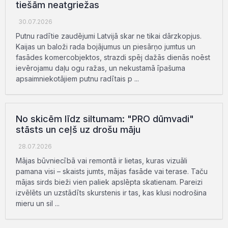
tiešām neatgriežas
30.07.2026
Putnu radītie zaudējumi Latvijā skar ne tikai dārzkopjus.
Kaijas un baloži rada bojājumus un piesārņo jumtus un
fasādes komercobjektos, strazdi spēj dažās dienās noēst
ievērojamu daļu ogu ražas, un nekustamā īpašuma
apsaimniekotājiem putnu radītais p ...
No skicēm līdz siltumam: "PRO dūmvadi"
stāsts un ceļš uz drošu māju
28.07.2026
Mājas būvniecībā vai remontā ir lietas, kuras vizuāli
pamana visi – skaists jumts, mājas fasāde vai terase. Taču
mājas sirds bieži vien paliek apslēpta skatienam. Pareizi
izvēlēts un uzstādīts skurstenis ir tas, kas klusi nodrošina
mieru un sil ...