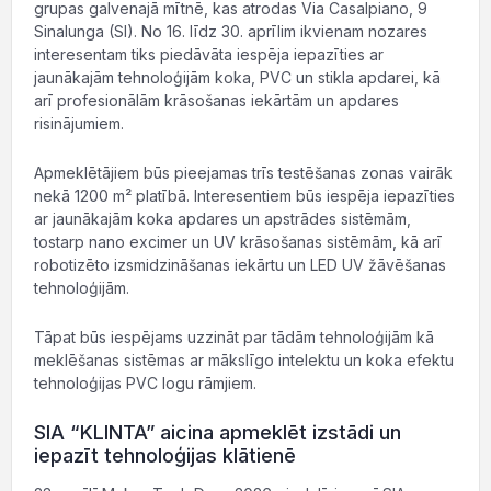
grupas galvenajā mītnē, kas atrodas Via Casalpiano, 9
Sinalunga (SI). No 16. līdz 30. aprīlim ikvienam nozares
interesentam tiks piedāvāta iespēja iepazīties ar
jaunākajām tehnoloģijām koka, PVC un stikla apdarei, kā
arī profesionālām krāsošanas iekārtām un apdares
risinājumiem.
Apmeklētājiem būs pieejamas trīs testēšanas zonas vairāk
nekā 1200 m² platībā. Interesentiem būs iespēja iepazīties
ar jaunākajām koka apdares un apstrādes sistēmām,
tostarp nano excimer un UV krāsošanas sistēmām, kā arī
robotizēto izsmidzināšanas iekārtu un LED UV žāvēšanas
tehnoloģijām.
Tāpat būs iespējams uzzināt par tādām tehnoloģijām kā
meklēšanas sistēmas ar mākslīgo intelektu un koka efektu
tehnoloģijas PVC logu rāmjiem.
SIA “KLINTA” aicina apmeklēt izstādi un
iepazīt tehnoloģijas klātienē