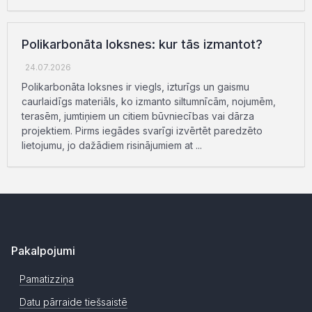
Polikarbonāta loksnes: kur tās izmantot?
24.07.2026
Polikarbonāta loksnes ir viegls, izturīgs un gaismu
caurlaidīgs materiāls, ko izmanto siltumnīcām, nojumēm,
terasēm, jumtiņiem un citiem būvniecības vai dārza
projektiem. Pirms iegādes svarīgi izvērtēt paredzēto
lietojumu, jo dažādiem risinājumiem at ...
Pakalpojumi
Pamatizziņa
Datu pārraide tiešsaistē