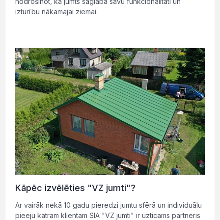
nodrošinot, ka jumts saglabā savu funkcionalitāti un
izturību nākamajai ziemai.
Kāpēc izvēlēties "VZ jumti"?
Ar vairāk nekā 10 gadu pieredzi jumtu sfērā un individuālu
pieeju katram klientam SIA "VZ jumti" ir uzticams partneris