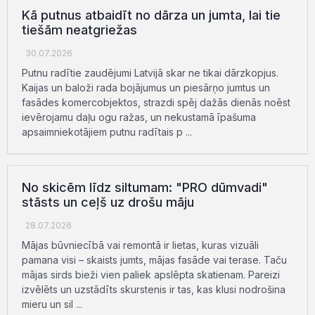
Kā putnus atbaidīt no dārza un jumta, lai tie
tiešām neatgriežas
30.07.2026
Putnu radītie zaudējumi Latvijā skar ne tikai dārzkopjus.
Kaijas un baloži rada bojājumus un piesārņo jumtus un
fasādes komercobjektos, strazdi spēj dažās dienās noēst
ievērojamu daļu ogu ražas, un nekustamā īpašuma
apsaimniekotājiem putnu radītais p ...
No skicēm līdz siltumam: "PRO dūmvadi"
stāsts un ceļš uz drošu māju
28.07.2026
Mājas būvniecībā vai remontā ir lietas, kuras vizuāli
pamana visi – skaists jumts, mājas fasāde vai terase. Taču
mājas sirds bieži vien paliek apslēpta skatienam. Pareizi
izvēlēts un uzstādīts skurstenis ir tas, kas klusi nodrošina
mieru un sil ...