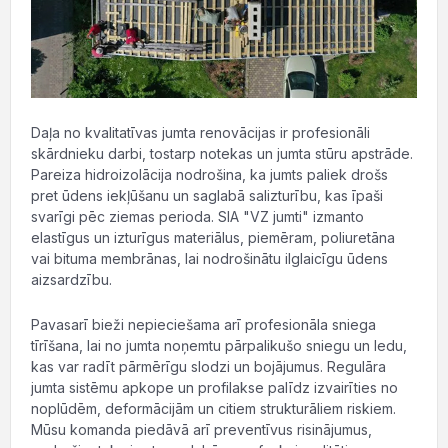
Daļa no kvalitatīvas jumta renovācijas ir profesionāli
skārdnieku darbi, tostarp notekas un jumta stūru apstrāde.
Pareiza hidroizolācija nodrošina, ka jumts paliek drošs
pret ūdens iekļūšanu un saglabā salizturību, kas īpaši
svarīgi pēc ziemas perioda. SIA "VZ jumti" izmanto
elastīgus un izturīgus materiālus, piemēram, poliuretāna
vai bituma membrānas, lai nodrošinātu ilglaicīgu ūdens
aizsardzību.
Pavasarī bieži nepieciešama arī profesionāla sniega
tīrīšana, lai no jumta noņemtu pārpalikušo sniegu un ledu,
kas var radīt pārmērīgu slodzi un bojājumus. Regulāra
jumta sistēmu apkope un profilakse palīdz izvairīties no
noplūdēm, deformācijām un citiem strukturāliem riskiem.
Mūsu komanda piedāvā arī preventīvus risinājumus,