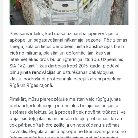
Pavasaris ir laiks, kad īpaša uzmanība jāpievērš jumta
apkopei un sagatavošanai nākamajai sezonai. Pēc ziemas
sniega, sala un lietus periodiem jumta konstrukcijas bieži
cieš no mitruma, plaisām un deformācijām, kas var
ietekmēt ēkas drošību un ilgtermiņa izturību. Uzņēmums
SIA "VZ jumti", kas darbojas kopš 2015. gada, piedāvā
pilnu
jumta renovācijas
un uzturēšanas pakalpojumu
klāstu, nodrošinot profesionālu pieeju katram projektam
Rīgā un Rīgas rajonā.
Pirmkārt, mūsu pieredzējušie meistari veic rūpīgu jumta
pārbaudi, identificējot potenciālos bojājumus un jumta
sistēmas defektus. Šajā procesā tiek novērsti trūkstoši vai
bojāti šindeļi, plaisas un metāla detaļu problēmas, kā arī
tiek pārbaudīta
hidroizolācija
un notekūdeņu sistēmas
stāvoklis. Regulāra jumta apkope ne tikai aizsargā ēku no
ūdens noplūdēm un sala bojājumiem, bet arī pagarina