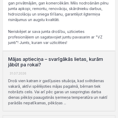
gan privātmājām, gan komercēkām. Mēs nodrošinām pilnu
jumta apkopi, remontu, renovāciju, skārdnieku darbus,
hidroizolāciju un sniega tīrīšanu, garantējot ilgtermiņa
risinājumus un augstu kvalitāti.
Neriskējiet ar sava jumta drošību, uzticieties
profesionāļiem un sagatavojiet jumtu pavasarim ar "VZ
jumti"! Jumts, kuram var uzticēties!
Mājas aptieciņa – svarīgākās lietas, kurām
jābūt pa rokai?
31.07.2026
Droši vien katram ir gadījusies situācija, kad svētdienas
vakarā, aktīvi spēlējoties mājas pagalmā, bērnam tiek
nobrāzts celis. Vai arī pēc garas un saspringtas darba
dienas pēkšņi paaugstinās ķermeņa temperatūra un naktī
parādās nepatīkamas, pēkšņas ...