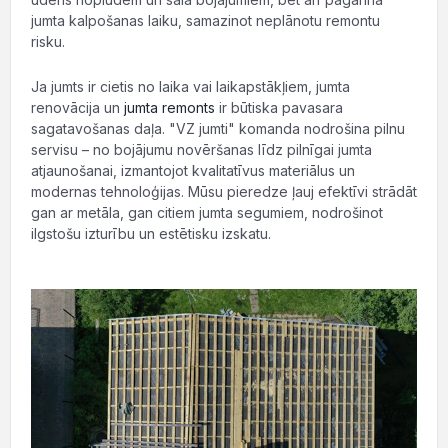
jumta kalpošanas laiku, samazinot neplānotu remontu
risku.
Ja jumts ir cietis no laika vai laikapstākļiem, jumta
renovācija un
jumta remonts
ir būtiska pavasara
sagatavošanas daļa. "VZ jumti" komanda nodrošina pilnu
servisu – no bojājumu novēršanas līdz pilnīgai jumta
atjaunošanai, izmantojot kvalitatīvus materiālus un
modernas tehnoloģijas. Mūsu pieredze ļauj efektīvi strādāt
gan ar metāla, gan citiem jumta segumiem, nodrošinot
ilgstošu izturību un estētisku izskatu.