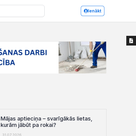
Ienākt
Mājas aptieciņa – svarīgākās lietas,
kurām jābūt pa rokai?
31.07.2026