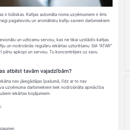
ības ir būtiskas. Kafijas automāta noma uzņēmumiem ir ērts
svaigi pagatavotu un aromātisku kafiju saviem darbiniekiem
fesionālu un uzticamu servisu, kas ne tikai uzstādīs kafijas
fiju un nodrošinās regulāru iekārtas uzturēšanu. SIA “ATAR”
arī pilnu apkopi un servisu. Tu koncentrējies uz savu
kas atbilst tavām vajadzībām?
ekārta nav jāiegādājas īpašumā, līdz ar to nav
Tava uzņēmuma darbiniekiem tiek nodrošināta apmācība
aušiem iekārtas bojājumiem.
us:
 gaumei;