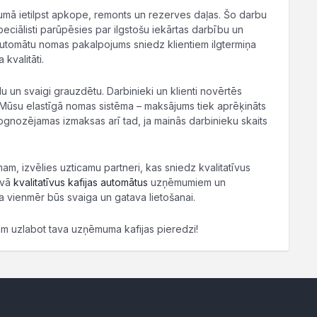
mā ietilpst apkope, remonts un rezerves daļas. Šo darbu
ciālisti parūpēsies par ilgstošu iekārtas darbību un
s automātu nomas pakalpojums sniedz klientiem ilgtermiņa
 kvalitāti.
 un svaigi grauzdētu. Darbinieki un klienti novērtēs
 Mūsu elastīgā nomas sistēma – maksājums tiek aprēķināts
prognozējamas izmaksas arī tad, ja mainās darbinieku skaits
 izvēlies uzticamu partneri, kas sniedz kvalitatīvus
āvā
kvalitatīvus kafijas automātus
uzņēmumiem un
a vienmēr būs svaiga un gatava lietošanai.
ram uzlabot tava uzņēmuma kafijas pieredzi!