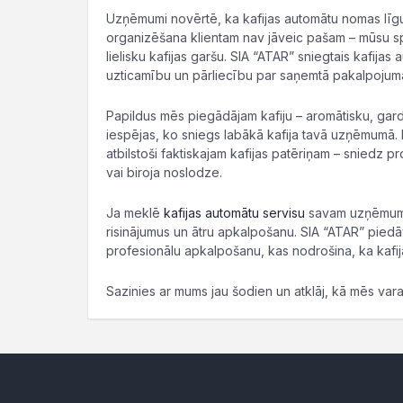
Uzņēmumi novērtē, ka kafijas automātu nomas līgu
organizēšana klientam nav jāveic pašam – mūsu spe
lielisku kafijas garšu. SIA “ATAR” sniegtais kafija
uzticamību un pārliecību par saņemtā pakalpojuma
Papildus mēs piegādājam kafiju – aromātisku, gardu
iespējas, ko sniegs labākā kafija tavā uzņēmumā.
atbilstoši faktiskajam kafijas patēriņam – sniedz 
vai biroja noslodze.
Ja meklē
kafijas automātu servisu
savam uzņēmumam,
risinājumus un ātru apkalpošanu. SIA “ATAR” pied
profesionālu apkalpošanu, kas nodrošina, ka kafij
Sazinies ar mums jau šodien un atklāj, kā mēs va