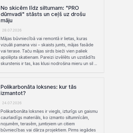
No skicēm līdz siltumam: "PRO
dūmvadi" stāsts un ceļš uz drošu
māju
28.07.2026
Mājas būvniecībā vai remontā ir lietas, kuras
vizuāli pamana visi – skaists jumts, mājas fasāde
vai terase. Taču mājas sirds bieži vien paliek
apslēpta skatienam. Pareizi izvēlēts un uzstādīts
skurstenis ir tas, kas klusi nodrošina mieru un sil ...
Polikarbonāta loksnes: kur tās
izmantot?
24.07.2026
Polikarbonāta loksnes ir viegls, izturīgs un gaismu
caurlaidīgs materiāls, ko izmanto siltumnīcām,
nojumēm, terasēm, jumtiņiem un citiem
būvniecības vai dārza projektiem. Pirms iegādes