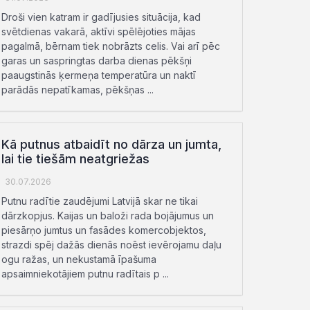
Droši vien katram ir gadījusies situācija, kad
svētdienas vakarā, aktīvi spēlējoties mājas
pagalmā, bērnam tiek nobrāzts celis. Vai arī pēc
garas un saspringtas darba dienas pēkšņi
paaugstinās ķermeņa temperatūra un naktī
parādās nepatīkamas, pēkšņas ...
Kā putnus atbaidīt no dārza un jumta,
lai tie tiešām neatgriežas
30.07.2026
Putnu radītie zaudējumi Latvijā skar ne tikai
dārzkopjus. Kaijas un baloži rada bojājumus un
piesārņo jumtus un fasādes komercobjektos,
strazdi spēj dažās dienās noēst ievērojamu daļu
ogu ražas, un nekustamā īpašuma
apsaimniekotājiem putnu radītais p ...