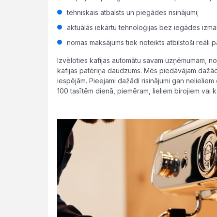
tehniskais atbalsts un piegādes risinājumi;
aktuālās iekārtu tehnoloģijas bez iegādes iz
nomas maksājums tiek noteikts atbilstoši reāli
Izvēloties kafijas automātu savam uzņēmumam, not
kafijas patēriņa daudzums. Mēs piedāvājam dažādu
iespējām. Pieejami dažādi risinājumi gan nelieliem 
100 tasītēm dienā, piemēram, lieliem birojiem vai