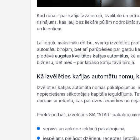
Kad runa ir par kafiju tavā birojā, kvalitāte un ērt
risinājums, kas ļauj bez liekām pūlēm nodrošināt 
un klientiem.
Lai iegūtu maksimālu ērtību, svarīgi izvēlēties pro
automātu birojam, bet arī parūpēsies par gardu ka
piedāvā
augstas kvalitātes kafijas automātus
, kā 
biznesu, bet mēs – par labāko kafiju tavā birojā.
Kā izvēlēties kafijas automātu nomu, 
Izvēloties kafijas automāta nomas pakalpojumus, i
nepieciešams sākotnējais kapitāla ieguldījums. 
darbam ar iekārtu, kas palīdzēs izvairīties no nej
Priekšrocības, izvēloties SIA “ATAR” pakalpojum
serviss un apkope iekļauti pakalpojumā;
iespējams pielāgot dzērienu receptes lietotāju