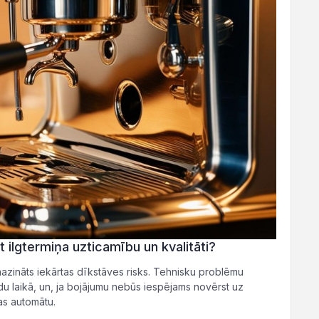
t ilgtermiņa uzticamību un kvalitāti?
amazināts iekārtas dīkstāves risks. Tehnisku problēmu
du laikā, un, ja bojājumu nebūs iespējams novērst uz
ijas automātu.