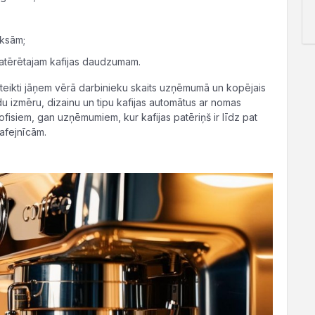
maksām;
 patērētajam kafijas daudzumam.
eikti jāņem vērā darbinieku skaits uzņēmumā un kopējais
 izmēru, dizainu un tipu kafijas automātus ar nomas
ofisiem, gan uzņēmumiem, kur kafijas patēriņš ir līdz pat
 kafejnīcām.