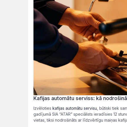
Kafijas automātu serviss: kā nodrošinā
Izvēloties
kafijas automātu servisu
, būtiski tiek s
gadījumā SIA “ATAR” speciālists ieradīsies 12 stun
vietas, tiksi nodrošināts ar līdzvērtīgu maiņas kaf