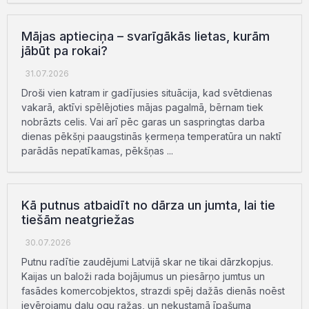
Mājas aptieciņa – svarīgākās lietas, kurām
jābūt pa rokai?
31.07.2026
Droši vien katram ir gadījusies situācija, kad svētdienas
vakarā, aktīvi spēlējoties mājas pagalmā, bērnam tiek
nobrāzts celis. Vai arī pēc garas un saspringtas darba
dienas pēkšņi paaugstinās ķermeņa temperatūra un naktī
parādās nepatīkamas, pēkšņas ...
Kā putnus atbaidīt no dārza un jumta, lai tie
tiešām neatgriežas
30.07.2026
Putnu radītie zaudējumi Latvijā skar ne tikai dārzkopjus.
Kaijas un baloži rada bojājumus un piesārņo jumtus un
fasādes komercobjektos, strazdi spēj dažās dienās noēst
ievērojamu daļu ogu ražas, un nekustamā īpašuma