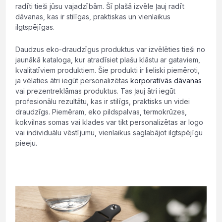
radīti tieši jūsu vajadzībām. Šī plašā izvēle ļauj radīt
dāvanas, kas ir stilīgas, praktiskas un vienlaikus
ilgtspējīgas.
Daudzus eko-draudzīgus produktus var izvēlēties tieši no
jaunākā kataloga, kur atradīsiet plašu klāstu ar gataviem,
kvalitatīviem produktiem. Šie produkti ir lieliski piemēroti,
ja vēlaties ātri iegūt personalizētas
korporatīvās dāvanas
vai prezentreklāmas produktus. Tas ļauj ātri iegūt
profesionālu rezultātu, kas ir stilīgs, praktisks un videi
draudzīgs. Piemēram, eko pildspalvas, termokrūzes,
kokvilnas somas vai klades var tikt personalizētas ar logo
vai individuālu vēstījumu, vienlaikus saglabājot ilgtspējīgu
pieeju.