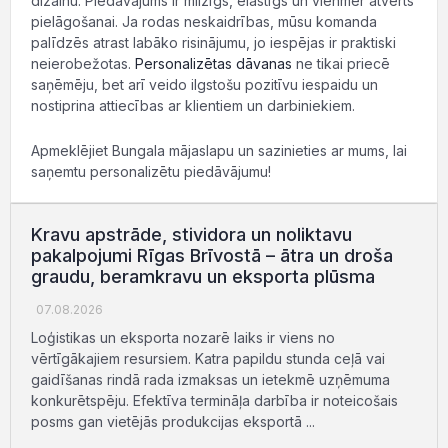
dizainu. Piedāvājums ir milzīgs, elastīgs un vienmēr atvērts
pielāgošanai. Ja rodas neskaidrības, mūsu komanda
palīdzēs atrast labāko risinājumu, jo iespējas ir praktiski
neierobežotas.
Personalizētas dāvanas
ne tikai priecē
saņēmēju, bet arī veido ilgstošu pozitīvu iespaidu un
nostiprina attiecības ar klientiem un darbiniekiem.
Apmeklējiet Bungala mājaslapu un sazinieties ar mums, lai
saņemtu personalizētu piedāvājumu!
Kravu apstrāde, stividora un noliktavu
pakalpojumi Rīgas Brīvostā – ātra un droša
graudu, beramkravu un eksporta plūsma
07.08.2026
Loģistikas un eksporta nozarē laiks ir viens no
vērtīgākajiem resursiem. Katra papildu stunda ceļā vai
gaidīšanas rindā rada izmaksas un ietekmē uzņēmuma
konkurētspēju. Efektīva termināļa darbība ir noteicošais
posms gan vietējās produkcijas eksportā ...