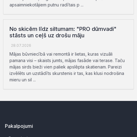
apsaimniekotājiem putnu radītais p ...
No skicēm līdz siltumam: "PRO dūmvadi"
stāsts un ceļš uz drošu māju
28.07.2026
Mājas būvniecībā vai remontā ir lietas, kuras vizuāli
pamana visi – skaists jumts, mājas fasāde vai terase. Taču
mājas sirds bieži vien paliek apslēpta skatienam. Pareizi
izvēlēts un uzstādīts skurstenis ir tas, kas klusi nodrošina
mieru un sil ...
Pakalpojumi