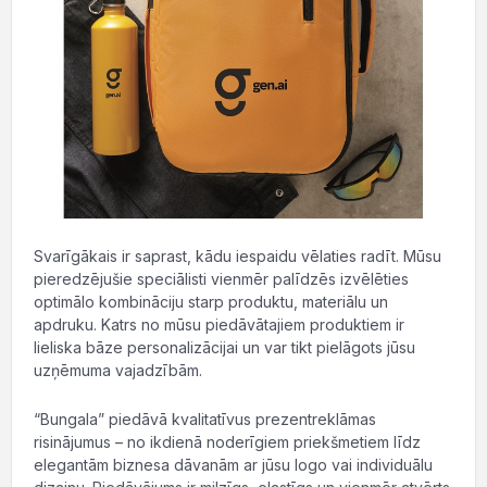
Svarīgākais ir saprast, kādu iespaidu vēlaties radīt. Mūsu
pieredzējušie speciālisti vienmēr palīdzēs izvēlēties
optimālo kombināciju starp produktu, materiālu un
apdruku. Katrs no mūsu piedāvātajiem produktiem ir
lieliska bāze personalizācijai un var tikt pielāgots jūsu
uzņēmuma vajadzībām.
“Bungala” piedāvā kvalitatīvus prezentreklāmas
risinājumus – no ikdienā noderīgiem priekšmetiem līdz
elegantām biznesa dāvanām ar jūsu logo vai individuālu