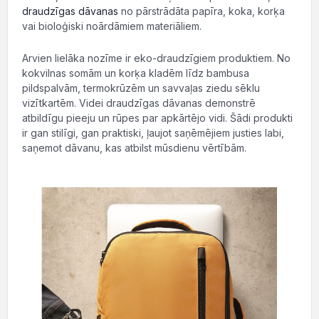
draudzīgas dāvanas
no pārstrādāta papīra, koka, korķa
vai bioloģiski noārdāmiem materiāliem.
Arvien lielāka nozīme ir eko-draudzīgiem produktiem. No
kokvilnas somām un korķa kladēm līdz bambusa
pildspalvām, termokrūzēm un savvaļas ziedu sēklu
vizītkartēm. Videi draudzīgas dāvanas demonstrē
atbildīgu pieeju un rūpes par apkārtējo vidi. Šādi produkti
ir gan stilīgi, gan praktiski, ļaujot saņēmējiem justies labi,
saņemot dāvanu, kas atbilst mūsdienu vērtībām.