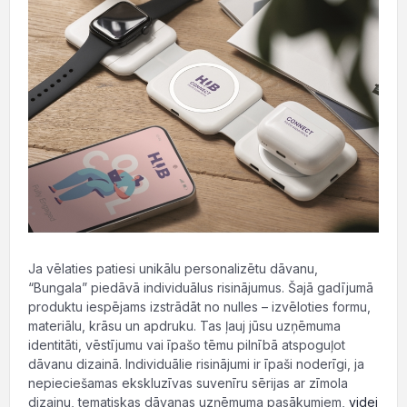
Ja vēlaties patiesi unikālu personalizētu dāvanu,
“Bungala” piedāvā individuālus risinājumus. Šajā gadījumā
produktu iespējams izstrādāt no nulles – izvēloties formu,
materiālu, krāsu un apdruku. Tas ļauj jūsu uzņēmuma
identitāti, vēstījumu vai īpašo tēmu pilnībā atspoguļot
dāvanu dizainā. Individuālie risinājumi ir īpaši noderīgi, ja
nepieciešamas ekskluzīvas suvenīru sērijas ar zīmola
dizainu, tematiskas dāvanas uzņēmuma pasākumiem,
videi