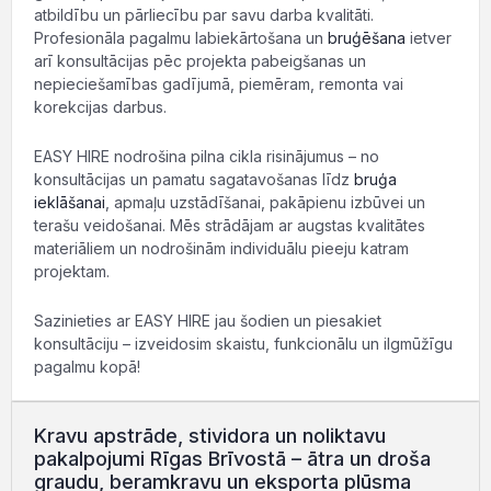
atbildību un pārliecību par savu darba kvalitāti.
Profesionāla pagalmu labiekārtošana un
bruģēšana
ietver
arī konsultācijas pēc projekta pabeigšanas un
nepieciešamības gadījumā, piemēram, remonta vai
korekcijas darbus.
EASY HIRE nodrošina pilna cikla risinājumus – no
konsultācijas un pamatu sagatavošanas līdz
bruģa
ieklāšanai
, apmaļu uzstādīšanai, pakāpienu izbūvei un
terašu veidošanai. Mēs strādājam ar augstas kvalitātes
materiāliem un nodrošinām individuālu pieeju katram
projektam.
Sazinieties ar EASY HIRE jau šodien un piesakiet
konsultāciju – izveidosim skaistu, funkcionālu un ilgmūžīgu
pagalmu kopā!
Kravu apstrāde, stividora un noliktavu
pakalpojumi Rīgas Brīvostā – ātra un droša
graudu, beramkravu un eksporta plūsma