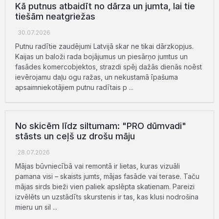
Kā putnus atbaidīt no dārza un jumta, lai tie
tiešām neatgriežas
30.07.2026
Putnu radītie zaudējumi Latvijā skar ne tikai dārzkopjus.
Kaijas un baloži rada bojājumus un piesārņo jumtus un
fasādes komercobjektos, strazdi spēj dažās dienās noēst
ievērojamu daļu ogu ražas, un nekustamā īpašuma
apsaimniekotājiem putnu radītais p ...
No skicēm līdz siltumam: "PRO dūmvadi"
stāsts un ceļš uz drošu māju
28.07.2026
Mājas būvniecībā vai remontā ir lietas, kuras vizuāli
pamana visi – skaists jumts, mājas fasāde vai terase. Taču
mājas sirds bieži vien paliek apslēpta skatienam. Pareizi
izvēlēts un uzstādīts skurstenis ir tas, kas klusi nodrošina
mieru un sil ...