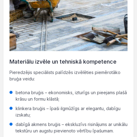
Materiālu izvēle un tehniskā kompetence
Pieredzējis speciālists palīdzēs izvēlēties piemērotāko
bruģa veidu:
betona bruģis – ekonomisks, izturīgs un pieejams plašā
krāsu un formu klāstā;
klinkera bruģis – īpaši ilgmūžīgs ar elegantu, dabīgu
izskatu;
dabīgā akmens bruģis – ekskluzīvs risinājums ar unikālu
tekstūru un augstu pievienoto vērtību īpašumam.