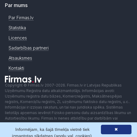
Par mums
Par Firmas.lv
Statistika
Licences
Sadarbības partneri
Atsauksmes
Kontakti
Copyright © Firmas.lv 2007-2026. Firmas.lv ir Latvijas Republikas
Uzņēmumu Reģistra datu atkalizmantotājs. Informācijas avoti:
Uzņēmumu reģistra datu bāzes, Komercreģistrs, Maksātnespējas
reģistrs, Komercķīlu reģistrs, ZL uzņēmumu faktisko datu reģistrs, u.c..
Informācijai ir izziņas raksturs, un tai nav juridiska spēka. Sistēmas
lietotājs apņemas ievērot Fizisko personu datu aizsardzības likumu un
Autortiesību likumu. Firmas.lv nenes atbildību par darbībām vai
lēmumiem, kas balstīti uz saņemto pakalpojumu. Lietotājam aizliegts
Informējam, ka šajā tīmekļa vietnē tiek
✖
izmantot jebkādas automatizētas sistēmas vai iekārtas (robotus)
piekļuvei sistēmai bez rakstiskas saskaņošanas ar Firmas.lv. Galvenā
izmantotas sīkdatnes (angļu val. cookies).