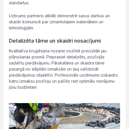
standartus.
Uzticams partneris atklāti demonstrē savus darbus un
skaidri komunicē par izmantotajiem materiāliem un
tehnoloģijām.
Detalizēta tāme un skaidri nosacījumi
Kvalitatīva bruģēšana nozarei nozīmē precizitāti jau
plānošanas posmā. Pieprasiet detalizētu, pozīcijās
sadalītu piedāvājumu. Pārskatāma un skaidra tāme
pasargā no slēptām izmaksām un ļauj salīdzināt
piedāvājumus objektīvi. Profesionāls uzņēmums izskaidro
katru izmaksu pozīciju un palīdz rast optimālu risinājumu
jūsu budžetam.