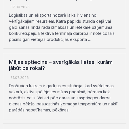
07.08.2026
Loģistikas un eksporta nozarē laiks ir viens no
vērtīgākajiem resursiem. Katra papildu stunda ceļā vai
gaidīšanas rindā rada izmaksas un ietekmē uzņēmuma
konkurētspēju. Efektīva termināļa darbība ir noteicošais
posms gan vietējās produkcijas eksportā ...
Mājas aptieciņa – svarīgākās lietas, kurām
jābūt pa rokai?
31.07.2026
Droši vien katram ir gadījusies situācija, kad svētdienas
vakarā, aktīvi spēlējoties mājas pagalmā, bērnam tiek
nobrāzts celis. Vai arī pēc garas un saspringtas darba
dienas pēkšņi paaugstinās ķermeņa temperatūra un naktī
parādās nepatīkamas, pēkšņas ...