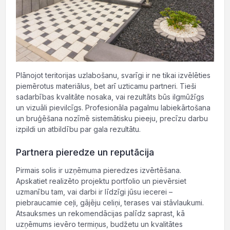
Plānojot teritorijas uzlabošanu, svarīgi ir ne tikai izvēlēties
piemērotus materiālus, bet arī uzticamu partneri. Tieši
sadarbības kvalitāte nosaka, vai rezultāts būs ilgmūžīgs
un vizuāli pievilcīgs. Profesionāla pagalmu labiekārtošana
un bruģēšana nozīmē sistemātisku pieeju, precīzu darbu
izpildi un atbildību par gala rezultātu.
Partnera pieredze un reputācija
Pirmais solis ir uzņēmuma pieredzes izvērtēšana.
Apskatiet realizēto projektu portfolio un pievērsiet
uzmanību tam, vai darbi ir līdzīgi jūsu iecerei –
piebraucamie ceļi, gājēju celiņi, terases vai stāvlaukumi.
Atsauksmes un rekomendācijas palīdz saprast, kā
uzņēmums ievēro termiņus, budžetu un kvalitātes