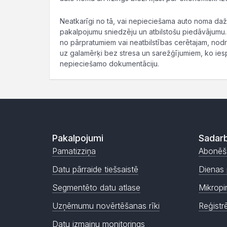
Neatkarīgi no tā, vai nepieciešama auto noma dažā
pakalpojumu sniedzēju un atbilstošu piedāvājumu. P
no pārpratumiem vai neatbilstības cerētajam, nodr
uz galamērķi bez stresa un sarežģījumiem, ko iesp
nepieciešamo dokumentāciju.
Pakalpojumi
Sadarb
Pamatizziņa
Abonēš
Datu pārraide tiešsaistē
Dienas 
Segmentēto datu atlase
Mikropi
Uzņēmumu novērtēšanas rīki
Reģistr
Datu izmaiņu monitorings