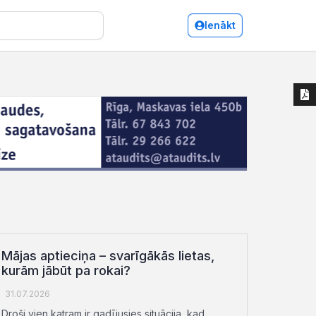
Ienākt
Mājas aptieciņa – svarīgākās lietas,
kurām jābūt pa rokai?
31.07.2026
Droši vien katram ir gadījusies situācija, kad