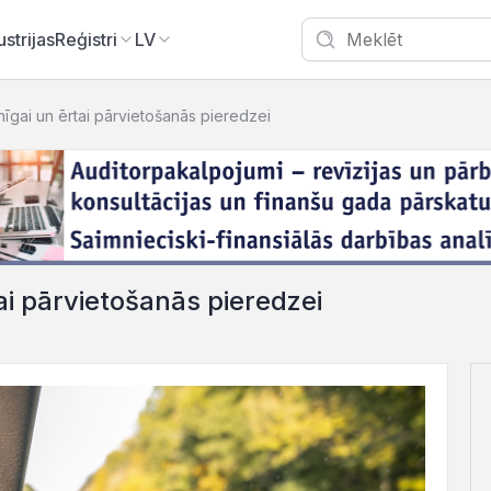
ustrijas
Reģistri
LV
gai un ērtai pārvietošanās pieredzei
i pārvietošanās pieredzei