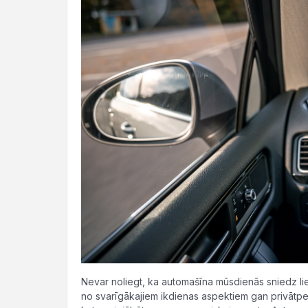
Nevar noliegt, ka automašīna mūsdienās sniedz liel
no svarīgākajiem ikdienas aspektiem gan privāt