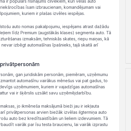
a ir populārs risinājums cilvēkiem, kuri vēlas auto
ā priekšrocības īsam izbraucienam, komandējumam vai
pojumiem, kuriem ir plašas izvēles iespējas.
bilstošu auto nomas pakalpojumu, iespējams atrast dažādu
deļiem līdz Premium (augstākās klases) segmenta auto. Tā
 no uzturēšanas izmaksām, tehniskās skates, riepu maiņas, kā
 nevar izbēgt automašīnas īpašnieks, tajā skaitā arī
 privātpersonām
tpersonām, gan juridiskām personām, piemēram, uzņēmumu
j izmantot automašīnu vairākus mēnešus vai pat gadus, to
i izdevīgs uzņēmumiem, kuriem ir vajadzīgas automašīnas
attur vai ir šķērslis uzsākt savu uzņēmējdarbību.
izmaksas, jo ikmēneša maksājumā bieži jau ir iekļauta
arī privātpersonas arvien biežāk izvēlas ilgtermiņa auto
drošu auto bez kredītsaistībām un lieliem izdevumiem. Tā
rbaudīt vairāk par īsu testa braucienu, lai vairāk izprastu