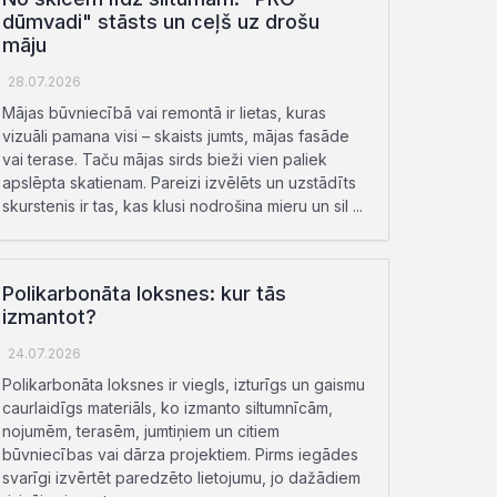
dūmvadi" stāsts un ceļš uz drošu
māju
28.07.2026
Mājas būvniecībā vai remontā ir lietas, kuras
vizuāli pamana visi – skaists jumts, mājas fasāde
vai terase. Taču mājas sirds bieži vien paliek
apslēpta skatienam. Pareizi izvēlēts un uzstādīts
skurstenis ir tas, kas klusi nodrošina mieru un sil ...
Polikarbonāta loksnes: kur tās
izmantot?
24.07.2026
Polikarbonāta loksnes ir viegls, izturīgs un gaismu
caurlaidīgs materiāls, ko izmanto siltumnīcām,
nojumēm, terasēm, jumtiņiem un citiem
būvniecības vai dārza projektiem. Pirms iegādes
svarīgi izvērtēt paredzēto lietojumu, jo dažādiem