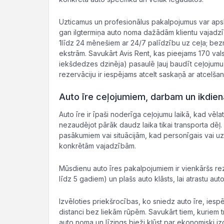
Uzticamus un profesionālus pakalpojumus var aps
gan ilgtermiņa auto noma dažādām klientu vajadzī
1līdz 24 mēnešiem ar 24/7 palīdzību uz ceļa; be
ekstrām. Savukārt Avis Rent, kas pieejams 170 vals
iekšdedzes dzinēja) pasaulē ļauj baudīt ceļojumu 
rezervāciju ir iespējams atcelt saskaņā ar atcelša
Auto īre ceļojumiem, darbam un ikdien
Auto īre ir īpaši noderīga ceļojumu laikā, kad vēla
nezaudējot pārāk daudz laika tikai transporta dēļ.
pasākumiem vai situācijām, kad personīgais vai uz
konkrētām vajadzībām.
Mūsdienu auto īres pakalpojumiem ir vienkāršs rez
līdz 5 gadiem) un plašs auto klāsts, lai atrastu au
Izvēloties priekšrocības, ko sniedz auto īre, iesp
distanci bez liekām rūpēm. Savukārt tiem, kuriem t
auto noma un līzings bieži kļūst par ekonomiski iz