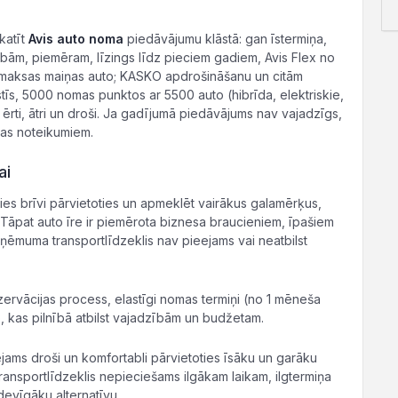
katīt
Avis auto noma
piedāvājumu klāstā: gan īstermiņa,
bām, piemēram, līzings līdz pieciem gadiem, Avis Flex no
zmaksas maiņas auto; KASKO apdrošināšanu un citām
tīs, 5000 nomas punktos ar 5500 auto (hibrīda, elektriskie,
ērti, ātri un droši. Ja gadījumā piedāvājums nav vajadzīgs,
nas noteikumiem.
ai
ties brīvi pārvietoties un apmeklēt vairākus galamērķus,
 Tāpat auto īre ir piemērota biznesa braucieniem, īpašiem
ņēmuma transportlīdzeklis nav pieejams vai neatbilst
ervācijas process, elastīgi nomas termiņi (no 1 mēneša
to, kas pilnībā atbilst vajadzībām un budžetam.
ējams droši un komfortabli pārvietoties īsāku un garāku
ransportlīdzeklis nepieciešams ilgākam laikam, ilgtermiņa
devīgāku alternatīvu.