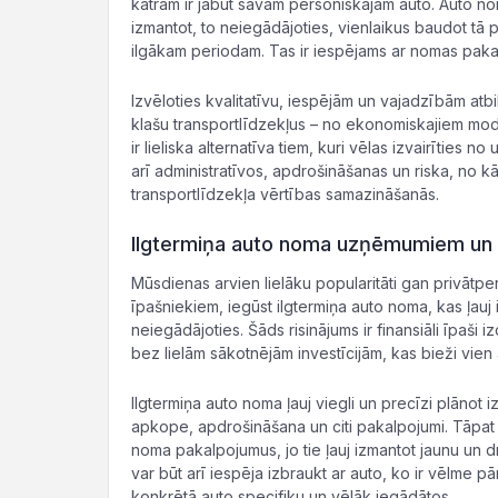
katram ir jābūt savam personiskajam auto. Auto nom
izmantot, to neiegādājoties, vienlaikus baudot t
ilgākam periodam. Tas ir iespējams ar nomas pakal
Izvēloties kvalitatīvu, iespējām un vajadzībām at
klašu transportlīdzekļus – no ekonomiskajiem mo
ir lieliska alternatīva tiem, kuri vēlas izvairīties
arī administratīvos, apdrošināšanas un riska, no kā
transportlīdzekļa vērtības samazināšanās.
Ilgtermiņa auto noma uzņēmumiem un
Mūsdienas arvien lielāku popularitāti gan privā
īpašniekiem, iegūst ilgtermiņa auto noma, kas ļau
neiegādājoties. Šāds risinājums ir finansiāli īpaš
bez lielām sākotnējām investīcijām, kas bieži vien 
Ilgtermiņa auto noma ļauj viegli un precīzi plānot 
apkope, apdrošināšana un citi pakalpojumi. Tāpat 
noma pakalpojumus, jo tie ļauj izmantot jaunu un 
var būt arī iespēja izbraukt ar auto, ko ir vēlme pā
konkrētā auto specifiku un vēlāk iegādātos.