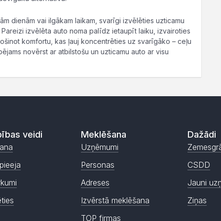
m dienām vai ilgākam laikam, svarīgi izvēlēties uzticamu
areizi izvēlēta auto noma palīdz ietaupīt laiku, izvairoties
ošinot komfortu, kas ļauj koncentrēties uz svarīgāko – ceļu
ējams novērst ar atbilstošu un uzticamu auto ar visu
ības veidi
Meklēšana
Dažādi
ana
Uzņēmumi
Zemesgr
pieeja
Personas
CSDD
rkumi
Adreses
Jauni uz
ēties
Izvērstā meklēšana
Ziņas
TOP firmas