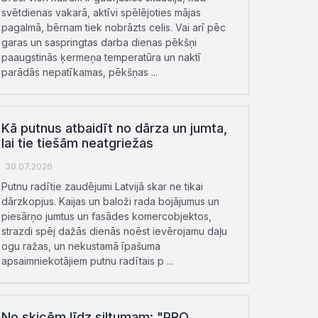
svētdienas vakarā, aktīvi spēlējoties mājas
pagalmā, bērnam tiek nobrāzts celis. Vai arī pēc
garas un saspringtas darba dienas pēkšņi
paaugstinās ķermeņa temperatūra un naktī
parādās nepatīkamas, pēkšņas ...
Kā putnus atbaidīt no dārza un jumta,
lai tie tiešām neatgriežas
30.07.2026
Putnu radītie zaudējumi Latvijā skar ne tikai
dārzkopjus. Kaijas un baloži rada bojājumus un
piesārņo jumtus un fasādes komercobjektos,
strazdi spēj dažās dienās noēst ievērojamu daļu
ogu ražas, un nekustamā īpašuma
apsaimniekotājiem putnu radītais p ...
No skicēm līdz siltumam: "PRO