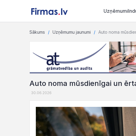
Uzņēmumi
Ind
Sākums
Uzņēmumu jaunumi
Auto noma mūsdienī
Auto noma mūsdienīgai un ērta
30.06.2026