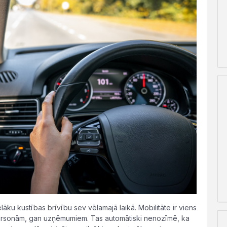
āku kustības brīvību sev vēlamajā laikā. Mobilitāte ir viens
personām, gan uzņēmumiem. Tas automātiski nenozīmē, ka