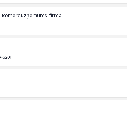
ais komercuzņēmums firma
LV-5201