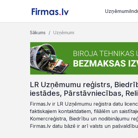
Uzņēmumi
Ind
Sākums
Uzņēmumi
LR Uzņēmumu reģistrs, Biedrība
iestādes, Pārstāvniecības, Rel
Firmas.lv ir LR Uzņēmumu reģistra datu licenc
faktiskajiem kontaktdatiem, filiālēm un saistīt
Komercreģistra, Biedrību un nodibinājumu reģis
Firmas.lv datu bāzē ir arī valsts un pašvaldību