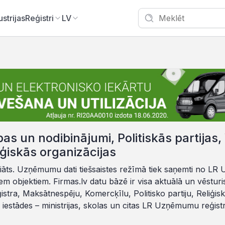
ustrijas
Reģistri
LV
s un nodibinājumi, Politiskās partijas,
iģiskās organizācijas
iāts. Uzņēmumu dati tiešsaistes režīmā tiek saņemti no LR U
ajiem objektiem. Firmas.lv datu bāzē ir visa aktuālā un vēstu
tra, Maksātnespēju, Komercķīlu, Politisko partiju, Reliģisk
 iestādes – ministrijas, skolas un citas LR Uzņēmumu reģistr