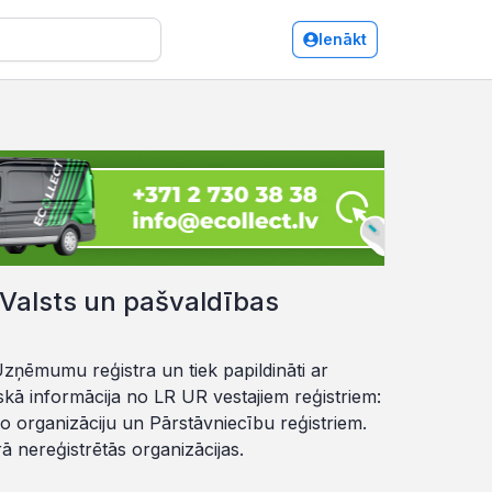
Ienākt
 Valsts un pašvaldības
zņēmumu reģistra un tiek papildināti ar
riskā informācija no LR UR vestajiem reģistriem:
o organizāciju un Pārstāvniecību reģistriem.
ā nereģistrētās organizācijas.