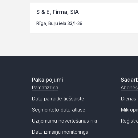
S & E, Firma, SIA
Rīga, Buļļu iela 33/1-39
Pakalpojumi
Sadarb
Pamatizziņa
Abonēš
Datu pārraide tiešsaistē
Dienas 
Segmentēto datu atlase
Mikropi
Uzņēmumu novērtēšanas rīki
Reģistr
Datu izmaiņu monitorings