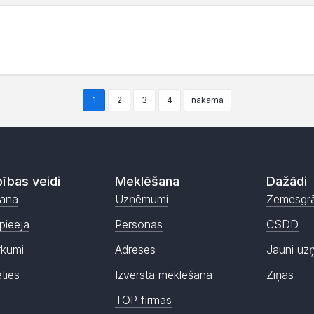
1
2
3
4
nākamā
ības veidi
Meklēšana
Dažādi
ana
Uzņēmumi
Zemesgr
pieeja
Personas
CSDD
rkumi
Adreses
Jauni uz
ēties
Izvērstā meklēšana
Ziņas
TOP firmas