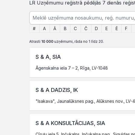
LR Uzņēmumu reģistrā pēdējās 7 dienās reģis
#
A
Ā
B
C
Č
D
E
Ē
F
Atrasti
10 000
uzņēmumi, rāda no 1 līdz 20.
S & A, SIA
Āgenskalna iela 7 – 2, Rīga, LV-1048
S & A DADZIS, IK
"Isakava", Jaunalūksnes pag., Alūksnes nov., LV-
S & A KONSULTĀCIJAS, SIA
Cīruļu iela 5, Inčukalns, Inčukalna pag., Siguldas n