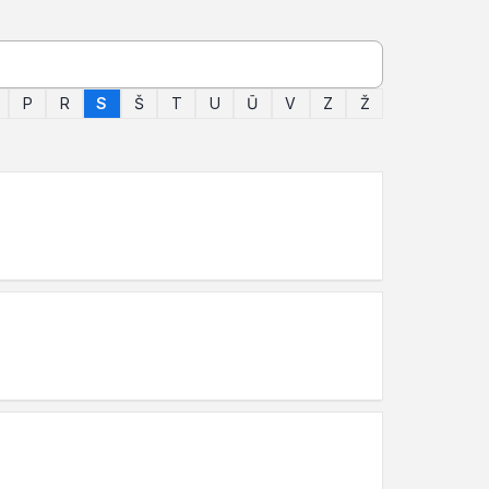
P
R
S
Š
T
U
Ū
V
Z
Ž