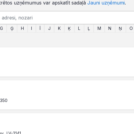
trētos uzņēmumus var apskatīt sadaļā
Jauni uzņēmumi
.
G
Ģ
H
I
Ī
J
K
Ķ
L
Ļ
M
N
Ņ
O
4350
ov., LV-2141