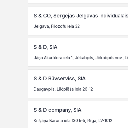
S & CO, Sergejas Jelgavas individuāl
Jelgava, Filozofu iela 32
S & D, SIA
Jāņa Akurātera iela 1, Jēkabpils, Jēkabpils nov., 
S & D Būvserviss, SIA
Daugavpils, Lāčplēša iela 26-12
S & D company, SIA
Krišjāņa Barona iela 130 k-5, Rīga, LV-1012