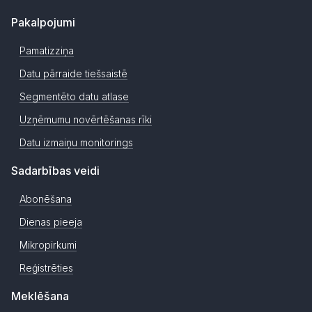
Pakalpojumi
Pamatizziņa
Datu pārraide tiešsaistē
Segmentēto datu atlase
Uzņēmumu novērtēšanas rīki
Datu izmaiņu monitorings
Sadarbības veidi
Abonēšana
Dienas pieeja
Mikropirkumi
Reģistrēties
Meklēšana