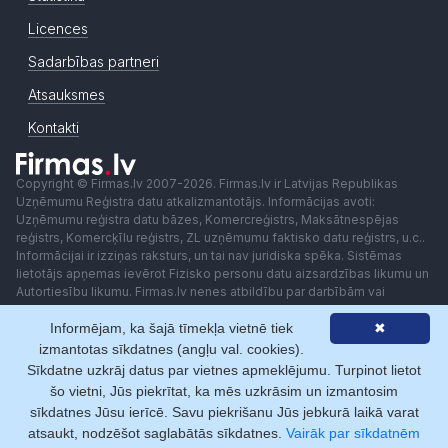
Licences
Sadarbības partneri
Atsauksmes
Kontakti
Copyright © Firmas.lv 2007-2026. Firmas.lv ir Latvijas Republikas
Uzņēmumu Reģistra datu atkalizmantotājs. Informācijas avoti:
Uzņēmumu reģistra datu bāzes, Komercreģistrs, Maksātnespējas
reģistrs, Komercķīlu reģistrs, ZL uzņēmumu faktisko datu reģistrs, u.c..
Informācijai ir izziņas raksturs, un tai nav juridiska spēka. Sistēmas
lietotājs apņemas ievērot Fizisko personu datu aizsardzības likumu un
Autortiesību likumu. Firmas.lv nenes atbildību par darbībām vai
lēmumiem, kas balstīti uz saņemto pakalpojumu. Lietotājam aizliegts
Informējam, ka šajā tīmekļa vietnē tiek
✖
izmantot jebkādas automatizētas sistēmas vai iekārtas (robotus)
piekļuvei sistēmai bez rakstiskas saskaņošanas ar Firmas.lv. Galvenā
izmantotas sīkdatnes (angļu val. cookies).
redaktore: Ingūna Pempere.
Sīkdatne uzkrāj datus par vietnes apmeklējumu. Turpinot lietot
Lietošanas noteikumi
Privātuma politika
Norēķini ar
šo vietni, Jūs piekrītat, ka mēs uzkrāsim un izmantosim
sīkdatnes Jūsu ierīcē. Savu piekrišanu Jūs jebkurā laikā varat
atsaukt, nodzēšot saglabātās sīkdatnes.
Vairāk par sīkdatnēm