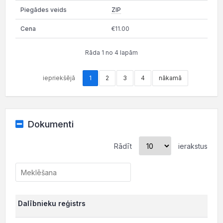
ZIP
€11.00
Rāda 1 no 4 lapām
iepriekšējā
1
2
3
4
nākamā
Dokumenti
Rādīt
ierakstus
Dalībnieku reģistrs