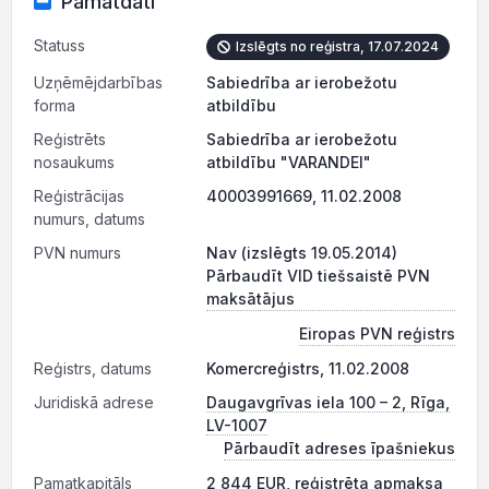
Pamatdati
Statuss
Izslēgts no reģistra, 17.07.2024
Uzņēmējdarbības
Sabiedrība ar ierobežotu
forma
atbildību
Reģistrēts
Sabiedrība ar ierobežotu
nosaukums
atbildību "VARANDEI"
Reģistrācijas
40003991669, 11.02.2008
numurs, datums
PVN numurs
Nav (izslēgts 19.05.2014)
Pārbaudīt VID tiešsaistē PVN
maksātājus
Eiropas PVN reģistrs
Reģistrs, datums
Komercreģistrs, 11.02.2008
Juridiskā adrese
Daugavgrīvas iela 100 – 2, Rīga,
LV-1007
Pārbaudīt adreses īpašniekus
Pamatkapitāls
2 844 EUR, reģistrēta apmaksa