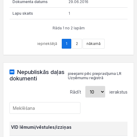
29.06.2016
1
Rāda 1 no 2 lapām
iepriekšējā
1
2
nākamā
Nepubliskās daļas
pieejami pēc pieprasījuma LR
dokumenti
Uzņēmumu reģistrā
Rādīt
ierakstus
VID lēmumi/vēstules/izziņas