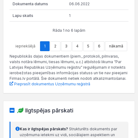
06.06.2022
1
Rāda 1 no 6 lapām
iepriekšējā
1
2
3
4
5
6
nākamā
Nepubliskās daļas dokumentiem (piem., protokoli, pilnvaras,
valsts notāra lēmumi, tiesas lēmumi, u.c.) atbilstoši likuma “Par
Latvijas Republikas Uzņēmumu reģistru” regulējumam ir noteikts
ierobežotas pieejamības informācijas statuss un tie nav pieejami
Firmas.lv portālā. Šie dokumenti netiek nodoti atkalizmantošanai.
Pieprasīt dokumentus Uzņēmumu reģistrā
Ilgtspējas pārskati
Kas ir ilgtspējas pārskats?
Strukturēts dokuments par
uzņēmuma ietekmi uz vidi, sociālajiem aspektiem un