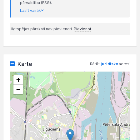
pārvaldību (ESG).
Lasīt vairāk
Ilgtspējas pārskati nav pievienoti.
Pievienot
Karte
Rādīt
juridisko
adresi
+
−