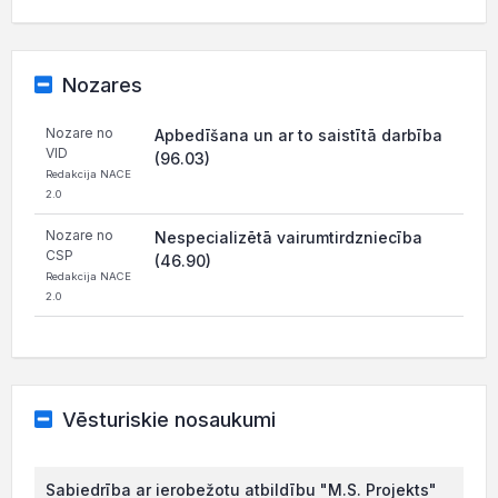
Nozares
Nozare no
Apbedīšana un ar to saistītā darbība
VID
(96.03)
Redakcija NACE
2.0
Nozare no
Nespecializētā vairumtirdzniecība
CSP
(46.90)
Redakcija NACE
2.0
Vēsturiskie nosaukumi
Sabiedrība ar ierobežotu atbildību "M.S. Projekts"