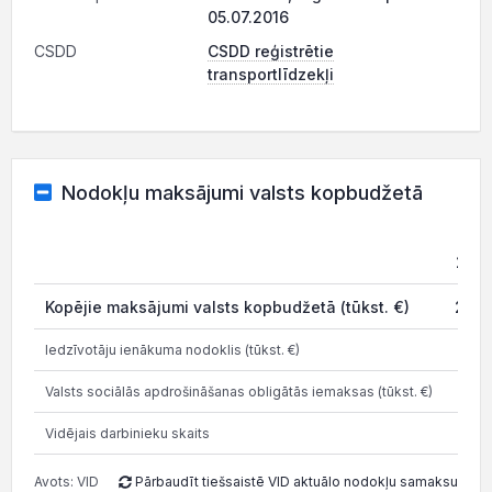
05.07.2016
CSDD
CSDD reģistrētie
transportlīdzekļi
Nodokļu maksājumi valsts kopbudžetā
202
Kopējie maksājumi valsts kopbudžetā (tūkst. €)
27.0
Iedzīvotāju ienākuma nodoklis (tūkst. €)
2.5
Valsts sociālās apdrošināšanas obligātās iemaksas (tūkst. €)
5.3
Vidējais darbinieku skaits
Avots: VID
Pārbaudīt tiešsaistē VID aktuālo nodokļu samaksu