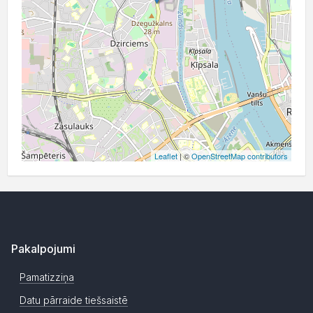
Leaflet
| ©
OpenStreetMap contributors
Pakalpojumi
Pamatizziņa
Datu pārraide tiešsaistē