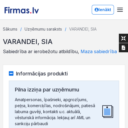
Ienākt
Sākums
Uzņēmumu saraksts
VARANDEI, SIA
VARANDEI, SIA
Sabiedrība ar ierobežotu atbildību,
Maza sabiedrība
Informācijas produkti
Pilna izziņa par uzņēmumu
Amatpersonas, īpašnieki, apgrozījums,
peļņa, komercķīlas, nodrošinājumi, patiesā
labuma guvēji, kontakti u.c. aktuālā,
vēsturiskā informācija. Iekļauj arī AML un
sankciju pārbaudi