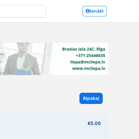
Ienākt
Atpakaļ
€5.00