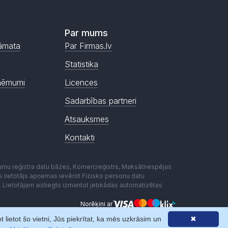
Par mums
āmata
Par Firmas.lv
Statistika
ņēmumi
Licences
Sadarbības partneri
Atsauksmes
Kontakti
mumu reģistra datu bāzes, Komercreģistrs, Maksātnespējas
ēmas lietotājs apņemas ievērot Fizisko personu datu
. Lietotājam aizliegts izmantot jebkādas automatizētas
Norēķini ar
lietot šo vietni, Jūs piekrītat, ka mēs uzkrāsim un
✖