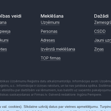
ības veidi
Meklēšana
Dažādi
ana
Uzņēmumi
Zemesgr
pieeja
Personas
CSDD
rkumi
Adreses
Jauni uz
ēties
Izvērstā meklēšana
Ziņas
TOP firmas
publikas Uzņēmumu Reģistra datu atkalizmantotājs. Informācijas avoti: Uzņē
istrs, u.c.. Informācijai ir izziņas raksturs, un tai nav juridiska spēka. Sist
es atbildību par darbībām vai lēmumiem, kas balstīti uz saņemto pakalpojumu
kstiskas saskaņošanas ar Firmas.lv. Galvenā redaktore: Ingūna Pempere.
 val. cookies). Sīkdatne uzkrāj datus par vietnes apmeklējumu. Turpinot 