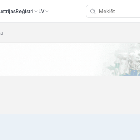
ustrijas
Reģistri
LV
ņu