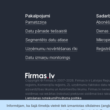
Pakalpojumi
Sadarb
Pamatizziņa
Abonēš
Datu pārraide tiešsaistē
Dienas 
Segmentēto datu atlase
Mikropi
Uzņēmumu novērtēšanas rīki
Reģistr
Datu izmaiņu monitorings
Copyright © Firmas.lv 2007-2026. Firmas.lv ir Latvijas Re
reģistrs, Komercķīlu reģistrs, ZL uzņēmumu faktisko datu reģ
aizsardzības likumu un Autortiesību likumu. Firmas.lv nen
sistēmas vai iekārtas (robotus) piekļuvei sistēmai bez ra
Lietošanas noteikumi
Privātuma politika
Informējam, ka šajā tīmekļa vietnē tiek izmantotas sīkdatnes (angļu