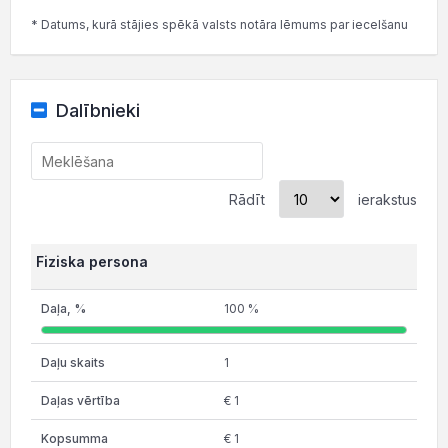
* Datums, kurā stājies spēkā valsts notāra lēmums par iecelšanu
Dalībnieki
Rādīt
ierakstus
Fiziska persona
100 %
1
€ 1
€ 1