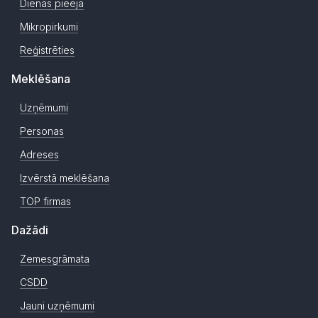
Dienas pieeja
Mikropirkumi
Reģistrēties
Meklēšana
Uzņēmumi
Personas
Adreses
Izvērstā meklēšana
TOP firmas
Dažādi
Zemesgrāmata
CSDD
Jauni uzņēmumi