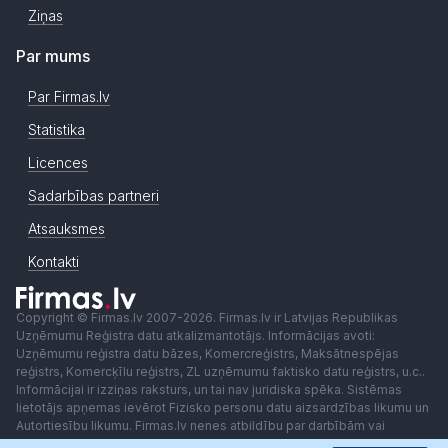
Ziņas
Par mums
Par Firmas.lv
Statistika
Licences
Sadarbības partneri
Atsauksmes
Kontakti
Copyright © Firmas.lv 2007-2026. Firmas.lv ir Latvijas Republikas
Uzņēmumu Reģistra datu atkalizmantotājs. Informācijas avoti:
Uzņēmumu reģistra datu bāzes, Komercreģistrs, Maksātnespējas
reģistrs, Komercķīlu reģistrs, ZL uzņēmumu faktisko datu reģistrs, u.c..
Informācijai ir izziņas raksturs, un tai nav juridiska spēka. Sistēmas
lietotājs apņemas ievērot Fizisko personu datu aizsardzības likumu un
Autortiesību likumu. Firmas.lv nenes atbildību par darbībām vai
lēmumiem, kas balstīti uz saņemto pakalpojumu. Lietotājam aizliegts