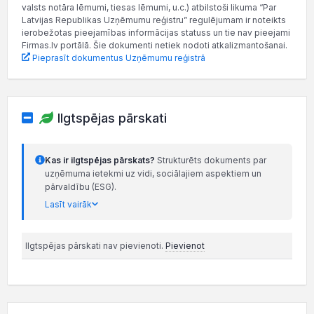
valsts notāra lēmumi, tiesas lēmumi, u.c.) atbilstoši likuma “Par
Latvijas Republikas Uzņēmumu reģistru” regulējumam ir noteikts
ierobežotas pieejamības informācijas statuss un tie nav pieejami
Firmas.lv portālā. Šie dokumenti netiek nodoti atkalizmantošanai.
Pieprasīt dokumentus Uzņēmumu reģistrā
Ilgtspējas pārskati
Kas ir ilgtspējas pārskats?
Strukturēts dokuments par
uzņēmuma ietekmi uz vidi, sociālajiem aspektiem un
pārvaldību (ESG).
Lasīt vairāk
Ilgtspējas pārskati nav pievienoti.
Pievienot