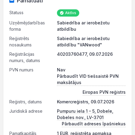
Pamatdati
Statuss
Aktīvs
Uzņēmējdarbības
Sabiedrība ar ierobežotu
forma
atbildību
Reģistrēts
Sabiedrība ar ierobežotu
nosaukums
atbildību "VANwood"
Reģistrācijas
40203760477, 09.07.2026
numurs, datums
PVN numurs
Nav
Pārbaudīt VID tiešsaistē PVN
maksātājus
Eiropas PVN reģistrs
Reģistrs, datums
Komercreģistrs, 09.07.2026
Juridiskā adrese
Pumpuru iela 1 – 5, Dobele,
Dobeles nov., LV-3701
Pārbaudīt adreses īpašniekus
Pamatkapitāls
1 EUR, reģistrēta apmaksa