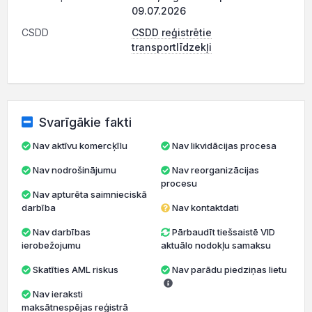
09.07.2026
CSDD
CSDD reģistrētie
transportlīdzekļi
Svarīgākie fakti
Nav aktīvu komercķīlu
Nav likvidācijas procesa
Nav nodrošinājumu
Nav reorganizācijas
procesu
Nav apturēta saimnieciskā
darbība
Nav kontaktdati
Nav darbības
Pārbaudīt tiešsaistē VID
ierobežojumu
aktuālo nodokļu samaksu
Skatīties AML riskus
Nav parādu piedziņas lietu
Nav ieraksti
maksātnespējas reģistrā