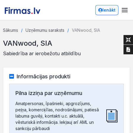
Ienākt
Sākums
Uzņēmumu saraksts
VANwood, SIA
VANwood, SIA
Sabiedrība ar ierobežotu atbildību
Informācijas produkti
Pilna izziņa par uzņēmumu
Amatpersonas, īpašnieki, apgrozījums,
peļņa, komercķīlas, nodrošinājumi, patiesā
labuma guvēji, kontakti u.c. aktuālā,
vēsturiskā informācija. Iekļauj arī AML un
sankciju pārbaudi