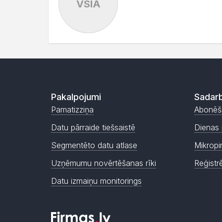
VSIA
Pakalpojumi
Sadarb
Pamatizziņa
Abonēš
Datu pārraide tiešsaistē
Dienas 
Segmentēto datu atlase
Mikropi
Uzņēmumu novērtēšanas rīki
Reģistr
Datu izmaiņu monitorings