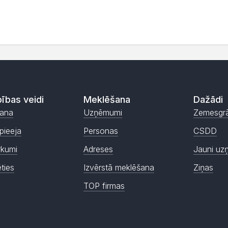
ības veidi
Meklēšana
Dažādi
ana
Uzņēmumi
Zemesgr
pieeja
Personas
CSDD
rkumi
Adreses
Jauni uz
ēties
Izvērstā meklēšana
Ziņas
TOP firmas