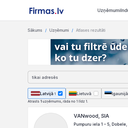
Uzņēmumi
Ind
Sākums
Uzņēmumi
Atlases rezultāti
Latvijā
Lietuvā
Igaunijā
1
Atrasts
1
uzņēmums, rāda no 1 līdz 1.
VANwood, SIA
Pumpuru iela 1 – 5, Dobele