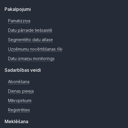
Pakalpojumi
Pamatizziņa
Datu pārraide tiešsaistē
Segmentēto datu atlase
Uzņēmumu novērtēšanas rīki
Datu izmaiņu monitorings
Sadarbības veidi
Abonēšana
Dienas pieeja
Mikropirkumi
Reģistrēties
Meklēšana