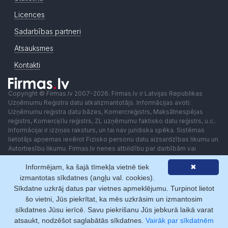
Licences
Sadarbības partneri
Atsauksmes
Kontakti
Copyright © Firmas.lv 2007-2026. Firmas.lv ir Latvijas Republikas
Uzņēmumu Reģistra datu atkalizmantotājs. Informācijas avoti:
Uzņēmumu reģistra datu bāzes, Komercreģistrs, Maksātnespējas
reģistrs, Komercķīlu reģistrs, ZL uzņēmumu faktisko datu reģistrs, u.c..
Informācijai ir izziņas raksturs, un tai nav juridiska spēka. Sistēmas
lietotājs apņemas ievērot Fizisko personu datu aizsardzības likumu un
Autortiesību likumu. Firmas.lv nenes atbildību par darbībām vai
lēmumiem, kas balstīti uz saņemto pakalpojumu. Lietotājam aizliegts
Informējam, ka šajā tīmekļa vietnē tiek
✖
izmantot jebkādas automatizētas sistēmas vai iekārtas (robotus)
piekļuvei sistēmai bez rakstiskas saskaņošanas ar Firmas.lv. Galvenā
izmantotas sīkdatnes (angļu val. cookies).
redaktore: Ingūna Pempere.
Sīkdatne uzkrāj datus par vietnes apmeklējumu. Turpinot lietot
Lietošanas noteikumi
Privātuma politika
Norēķini ar
šo vietni, Jūs piekrītat, ka mēs uzkrāsim un izmantosim
sīkdatnes Jūsu ierīcē. Savu piekrišanu Jūs jebkurā laikā varat
atsaukt, nodzēšot saglabātās sīkdatnes.
Vairāk par sīkdatnēm