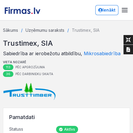
Ienākt
Sākums
Uzņēmumu saraksts
Trustimex, SIA
Trustimex, SIA
Sabiedrība ar ierobežotu atbildību,
Mikrosabiedrība
VIETA NOZARĒ
113
PĒC APGROZĪJUMA
36
PĒC DARBINIEKU SKAITA
Pamatdati
Statuss
Aktīvs