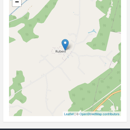
−
Leaflet
| ©
OpenStreetMap contributors