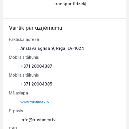
transportlīdzekļi
Vairāk par uzņēmumu
Faktiskā adrese
Anšlava Eglīša 9, Rīga, LV-1024
Mobilais tālrunis
+371 20004387
Mobilais tālrunis
+371 20004385
Mājaslapa
www.trustimex.lv
E-pasts
info@trustimex.lv
GBP