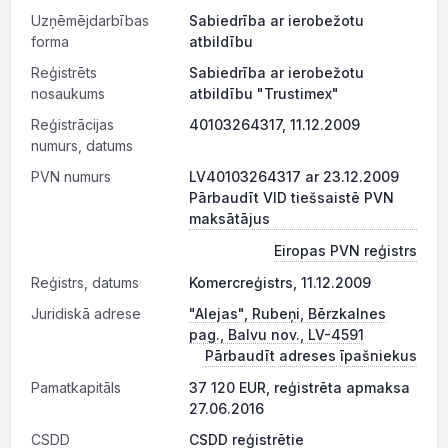
Uzņēmējdarbības
Sabiedrība ar ierobežotu
forma
atbildību
Reģistrēts
Sabiedrība ar ierobežotu
nosaukums
atbildību "Trustimex"
Reģistrācijas
40103264317, 11.12.2009
numurs, datums
PVN numurs
LV40103264317 ar 23.12.2009
Pārbaudīt VID tiešsaistē PVN
maksātājus
Eiropas PVN reģistrs
Reģistrs, datums
Komercreģistrs, 11.12.2009
Juridiskā adrese
"Alejas", Rubeņi, Bērzkalnes
pag., Balvu nov., LV-4591
Pārbaudīt adreses īpašniekus
Pamatkapitāls
37 120 EUR, reģistrēta apmaksa
27.06.2016
CSDD
CSDD reģistrētie