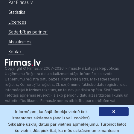
Par Firmas.lv
Statistika
Licences
Sadarbības partneri
Atsauksmes
Kontakti
Copyright © Firmas.lv 2007-2026. Firmas.lv ir Latvijas Republikas
Uzņēmumu Reģistra datu atkalizmantotājs. Informācijas avoti:
Uzņēmumu reģistra datu bāzes, Komercreģistrs, Maksātnespējas
reģistrs, Komercķīlu reģistrs, ZL uzņēmumu faktisko datu reģistrs, u.c..
Informācijai ir izziņas raksturs, un tai nav juridiska spēka. Sistēmas
lietotājs apņemas ievērot Fizisko personu datu aizsardzības likumu un
Autortiesību likumu. Firmas.lv nenes atbildību par darbībām vai
lēmumiem, kas balstīti uz saņemto pakalpojumu. Lietotājam aizliegts
izmantot jebkādas automatizētas sistēmas vai iekārtas (robotus)
Informējam, ka šajā tīmekļa vietnē tiek
✖
piekļuvei sistēmai bez rakstiskas saskaņošanas ar Firmas.lv. Galvenā
izmantotas sīkdatnes (angļu val. cookies).
redaktore: Ingūna Pempere.
Sīkdatne uzkrāj datus par vietnes apmeklējumu. Turpinot lietot
Lietošanas noteikumi
Privātuma politika
Norēķini ar
šo vietni, Jūs piekrītat, ka mēs uzkrāsim un izmantosim