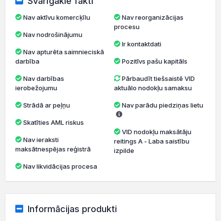
Svarīgākie fakti
Nav aktīvu komercķīlu
Nav reorganizācijas
procesu
Nav nodrošinājumu
Ir kontaktdati
Nav apturēta saimnieciskā
darbība
Pozitīvs pašu kapitāls
Nav darbības
Pārbaudīt tiešsaistē VID
ierobežojumu
aktuālo nodokļu samaksu
Strādā ar peļņu
Nav parādu piedziņas lietu
Skatīties AML riskus
VID nodokļu maksātāju
Nav ieraksti
reitings A - Laba saistību
maksātnespējas reģistrā
izpilde
Nav likvidācijas procesa
Informācijas produkti