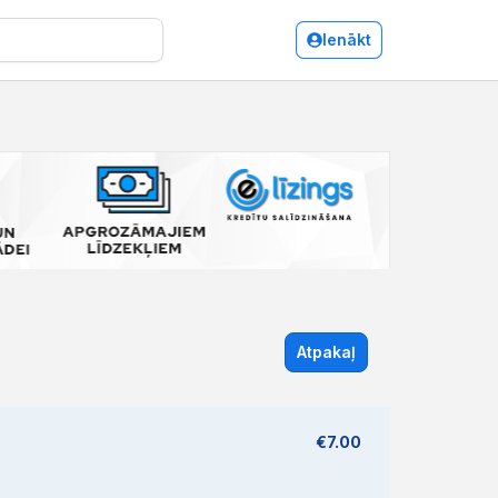
Ienākt
Atpakaļ
€7.00