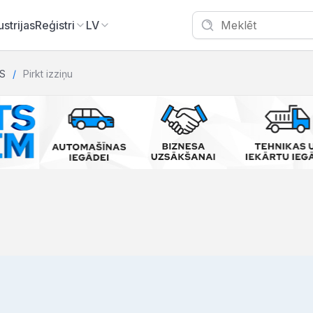
ustrijas
Reģistri
LV
S
Pirkt izziņu