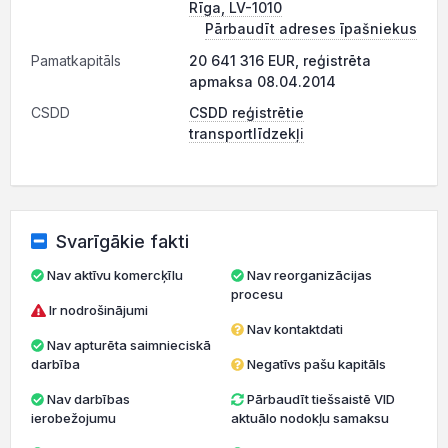
Rīga, LV-1010
Pārbaudīt adreses īpašniekus
Pamatkapitāls
20 641 316 EUR, reģistrēta
apmaksa 08.04.2014
CSDD
CSDD reģistrētie
transportlīdzekļi
Svarīgākie fakti
Nav aktīvu komercķīlu
Nav reorganizācijas
procesu
Ir nodrošinājumi
Nav kontaktdati
Nav apturēta saimnieciskā
darbība
Negatīvs pašu kapitāls
Nav darbības
Pārbaudīt tiešsaistē VID
ierobežojumu
aktuālo nodokļu samaksu