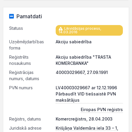
Pamatdati
Statuss
Likvidācijas process,
14.03.2016
Uzņēmējdarbības
Akciju sabiedrība
forma
Reģistrēts
Akciju sabiedrība "TRASTA
nosaukums
KOMERCBANKA"
Reģistrācijas
40003029667, 27.09.1991
numurs, datums
PVN numurs
LV40003029667 ar 12.12.1996
Pārbaudīt VID tiešsaistē PVN
maksātājus
Eiropas PVN reģistrs
Reģistrs, datums
Komercreģistrs, 28.04.2003
Juridiskā adrese
Krišjāņa Valdemāra iela 33 – 1,