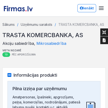
Ienākt
Sākums
Uzņēmumu saraksts
TRASTA KOMERCBANKA, AS
TRASTA KOMERCBANKA, AS
Akciju sabiedrība,
Mikrosabiedrība
VIETA NOZARĒ
19
PĒC APGROZĪJUMA
Informācijas produkti
Pilna izziņa par uzņēmumu
Amatpersonas, īpašnieki, apgrozījums,
peļņa, komercķīlas, nodrošinājumi, patiesā
labuma guvēji, kontakti u.c. aktuālā,