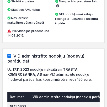
Strādā ar peļņu
Nav parādu piedziņas lietu
Skatīties AML riskus
VID nodokļu maksātāju
Nav ieraksti
reitings B - Jāuzlabo saistību
maksātnespējas reģistrā
izpilde
Ir likvidācijas process (no
14.03.2016)
VID administrēto nodokļu (nodevu)
parādu dati
Uz
17.11.2023
nodokļu maksātājam
TRASTA
KOMERCBANKA, AS
nav VID administrēto nodokļu
(nodevu) parāda, kas kopsummā pārsniedz 150 euro.
Datums*
VID administrēto nodokļu (nodevu) parāds, 
0.0
15.11.2023