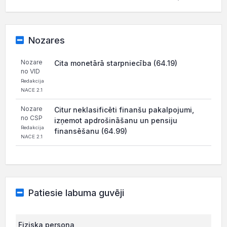
Nozares
Nozare
Cita monetārā starpniecība (64.19)
no VID
Redakcija
NACE 2.1
Nozare
Citur neklasificēti finanšu pakalpojumi,
no CSP
izņemot apdrošināšanu un pensiju
Redakcija
finansēšanu (64.99)
NACE 2.1
Patiesie labuma guvēji
Fiziska persona