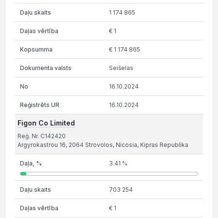
1 174 865
€ 1
€ 1 174 865
Seišelas
16.10.2024
16.10.2024
Figon Co Limited
Reģ. Nr. C142420
Argyrokastrou 16, 2064 Strovolos, Nicosia, Kipras Republika
3.41 %
703 254
€ 1