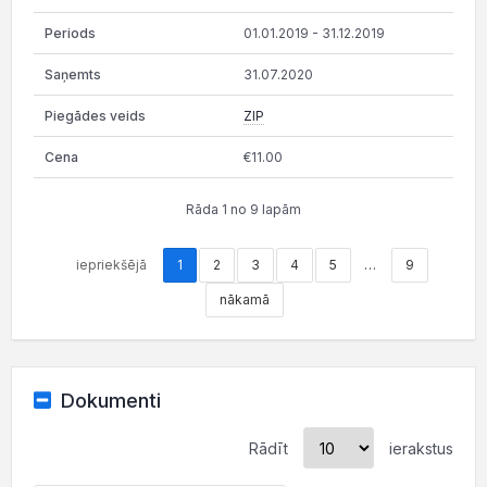
01.01.2019 - 31.12.2019
31.07.2020
ZIP
€11.00
Rāda 1 no 9 lapām
iepriekšējā
1
2
3
4
5
…
9
nākamā
Dokumenti
Rādīt
ierakstus