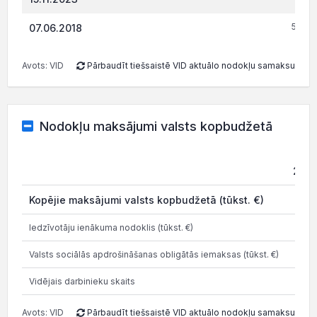
558.9
07.06.2018
Avots: VID
Pārbaudīt tiešsaistē VID aktuālo nodokļu samaksu
Nodokļu maksājumi valsts kopbudžetā
202
Kopējie maksājumi valsts kopbudžetā (tūkst. €)
0.0
Iedzīvotāju ienākuma nodoklis (tūkst. €)
Valsts sociālās apdrošināšanas obligātās iemaksas (tūkst. €)
Vidējais darbinieku skaits
Avots: VID
Pārbaudīt tiešsaistē VID aktuālo nodokļu samaksu