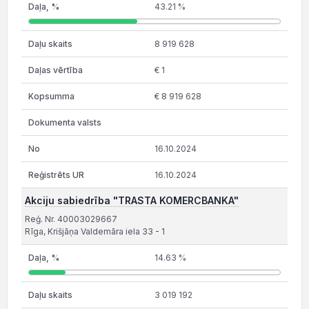
43.21 %
8 919 628
€ 1
€ 8 919 628
16.10.2024
16.10.2024
Akciju sabiedrība "TRASTA KOMERCBANKA"
Reģ. Nr. 40003029667
Rīga, Krišjāņa Valdemāra iela 33 - 1
14.63 %
3 019 192