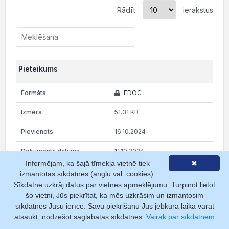
Rādīt
ierakstus
Pieteikums
EDOC
51.31 KB
16.10.2024
11.10.2024
Informējam, ka šajā tīmekļa vietnē tiek
✖
1
izmantotas sīkdatnes (angļu val. cookies).
Sīkdatne uzkrāj datus par vietnes apmeklējumu. Turpinot lietot
Valsts notāru lēmumi / vēstules / protokoli
šo vietni, Jūs piekrītat, ka mēs uzkrāsim un izmantosim
sīkdatnes Jūsu ierīcē. Savu piekrišanu Jūs jebkurā laikā varat
EDOC
atsaukt, nodzēšot saglabātās sīkdatnes.
Vairāk par sīkdatnēm