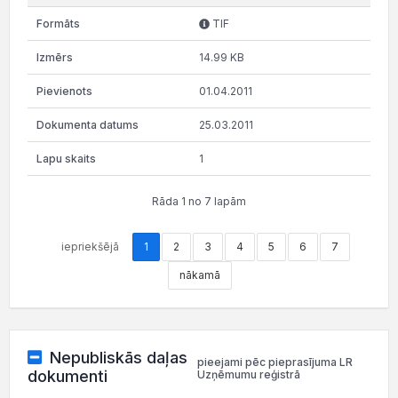
TIF
14.99 KB
01.04.2011
25.03.2011
1
Rāda 1 no 7 lapām
iepriekšējā
1
2
3
4
5
6
7
nākamā
Nepubliskās daļas
pieejami pēc pieprasījuma LR
dokumenti
Uzņēmumu reģistrā