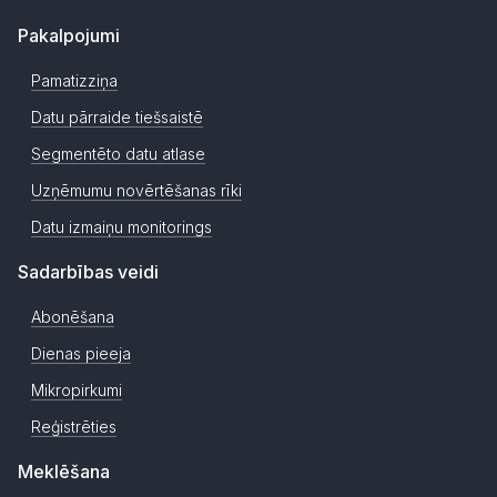
Pakalpojumi
Pamatizziņa
Datu pārraide tiešsaistē
Segmentēto datu atlase
Uzņēmumu novērtēšanas rīki
Datu izmaiņu monitorings
Sadarbības veidi
Abonēšana
Dienas pieeja
Mikropirkumi
Reģistrēties
Meklēšana