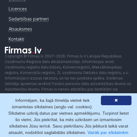
Licences
Sadarbības partneri
Atsauksmes
Kontakti
Copyright © Firmas.lv 2007-2026. Firmas.lv ir Latvijas Republikas
Uzņēmumu Reģistra datu atkalizmantotājs. Informācijas avoti:
Uzņēmumu reģistra datu bāzes, Komercreģistrs, Maksātnespējas
reģistrs, Komercķīlu reģistrs, ZL uzņēmumu faktisko datu reģistrs, u.c..
Informācijai ir izziņas raksturs, un tai nav juridiska spēka. Sistēmas
lietotājs apņemas ievērot Fizisko personu datu aizsardzības likumu un
Autortiesību likumu. Firmas.lv nenes atbildību par darbībām vai
lēmumiem, kas balstīti uz saņemto pakalpojumu. Lietotājam aizliegts
Informējam, ka šajā tīmekļa vietnē tiek
✖
izmantot jebkādas automatizētas sistēmas vai iekārtas (robotus)
piekļuvei sistēmai bez rakstiskas saskaņošanas ar Firmas.lv. Galvenā
izmantotas sīkdatnes (angļu val. cookies).
redaktore: Ingūna Pempere.
Sīkdatne uzkrāj datus par vietnes apmeklējumu. Turpinot lietot
Lietošanas noteikumi
Privātuma politika
Norēķini ar
šo vietni, Jūs piekrītat, ka mēs uzkrāsim un izmantosim
sīkdatnes Jūsu ierīcē. Savu piekrišanu Jūs jebkurā laikā varat
atsaukt, nodzēšot saglabātās sīkdatnes.
Vairāk par sīkdatnēm