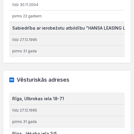
līdz 30.11.2004
pirms 22 gadiem
Sabiedrība ar ierobežotu atbildību "HANSA LEASING LTD"
līdz 27.12.1995
pirms 31 gada
Vēsturiskās adreses
Rīga, Ulbrokas iela 18-71
līdz 27.12.1995
pirms 31 gada
Rīga, Jēkaba iela 3/5