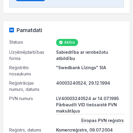
Pamatdati
Statuss
Aktīvs
Uzņēmējdarbības
Sabiedrība ar ierobežotu
forma
atbildību
Reģistrēts
"Swedbank Līzings" SIA
nosaukums
Reģistrācijas
40003240524, 29.12.1994
numurs, datums
PVN numurs
LV40003240524 ar 14.07.1995
Pārbaudīt VID tiešsaistē PVN
maksātājus
Eiropas PVN reģistrs
Reģistrs, datums
Komercreģistrs, 09.07.2004