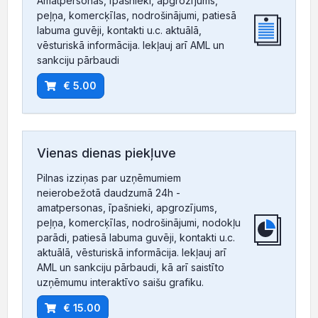
Amatpersonas, īpašnieki, apgrozījums,
peļņa, komercķīlas, nodrošinājumi, patiesā
labuma guvēji, kontakti u.c. aktuālā,
vēsturiskā informācija. Iekļauj arī AML un
sankciju pārbaudi
€ 5.00
Vienas dienas piekļuve
Pilnas izziņas par uzņēmumiem
neierobežotā daudzumā 24h -
amatpersonas, īpašnieki, apgrozījums,
peļņa, komercķīlas, nodrošinājumi, nodokļu
parādi, patiesā labuma guvēji, kontakti u.c.
aktuālā, vēsturiskā informācija. Iekļauj arī
AML un sankciju pārbaudi, kā arī saistīto
uzņēmumu interaktīvo saišu grafiku.
€ 15.00