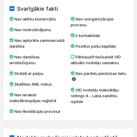
Svarīgākie fakti
Nav aktīvu komercķīlu
Nav reorganizācijas
procesu
Nav nodrošinājumu
Ir kontaktdati
Nav apturēta saimnieciskā
darbība
Pozitīvs pašu kapitāls
Nav darbības
Pārbaudīt tiešsaistē VID
ierobežojumu
aktuālo nodokļu samaksu
Strādā ar peļņu
Nav parādu piedziņas lietu
Skatīties AML riskus
VID nodokļu maksātāju
Nav ieraksti
reitings A - Laba saistību
maksātnespējas reģistrā
izpilde
Nav likvidācijas procesa