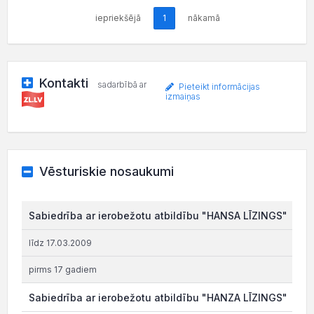
iepriekšējā
1
nākamā
Kontakti
sadarbībā ar
Pieteikt informācijas
izmaiņas
Vēsturiskie nosaukumi
Sabiedrība ar ierobežotu atbildību "HANSA LĪZINGS"
līdz 17.03.2009
pirms 17 gadiem
Sabiedrība ar ierobežotu atbildību "HANZA LĪZINGS"