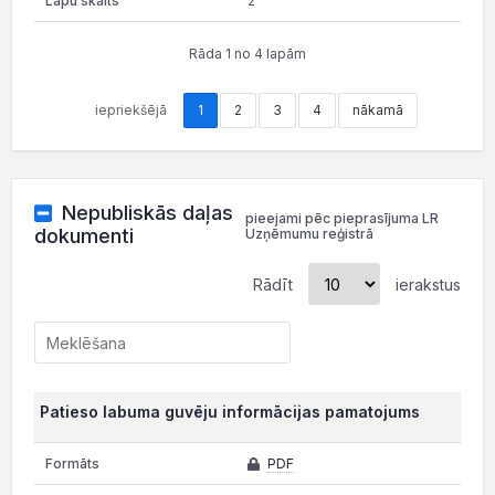
2
Rāda 1 no 4 lapām
iepriekšējā
1
2
3
4
nākamā
Nepubliskās daļas
pieejami pēc pieprasījuma LR
dokumenti
Uzņēmumu reģistrā
Rādīt
ierakstus
Patieso labuma guvēju informācijas pamatojums
PDF