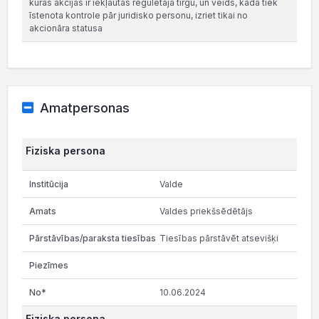
kuras akcijas ir iekļautas regulētajā tirgū, un veids, kādā tiek
īstenota kontrole pār juridisko personu, izriet tikai no
akcionāra statusa
Amatpersonas
Fiziska persona
Valde
Valdes priekšsēdētājs
Tiesības pārstāvēt atsevišķi
10.06.2024
Fiziska persona