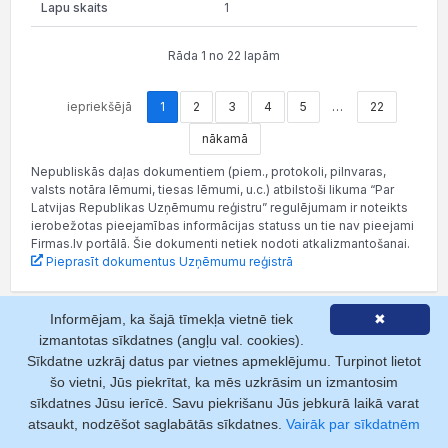
1
Rāda 1 no 22 lapām
iepriekšējā
1
2
3
4
5
…
22
nākamā
Nepubliskās daļas dokumentiem (piem., protokoli, pilnvaras,
valsts notāra lēmumi, tiesas lēmumi, u.c.) atbilstoši likuma “Par
Latvijas Republikas Uzņēmumu reģistru” regulējumam ir noteikts
ierobežotas pieejamības informācijas statuss un tie nav pieejami
Firmas.lv portālā. Šie dokumenti netiek nodoti atkalizmantošanai.
Pieprasīt dokumentus Uzņēmumu reģistrā
Informējam, ka šajā tīmekļa vietnē tiek
✖
izmantotas sīkdatnes (angļu val. cookies).
Saistītie raksti
Sīkdatne uzkrāj datus par vietnes apmeklējumu. Turpinot lietot
šo vietni, Jūs piekrītat, ka mēs uzkrāsim un izmantosim
sīkdatnes Jūsu ierīcē. Savu piekrišanu Jūs jebkurā laikā varat
26.06.2024
atsaukt, nodzēšot saglabātās sīkdatnes.
Vairāk par sīkdatnēm