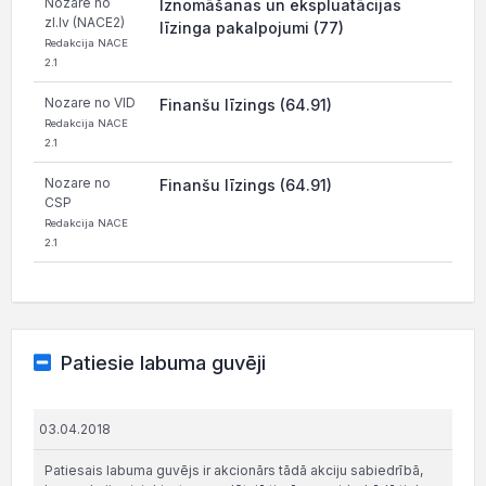
Nozare no
Iznomāšanas un ekspluatācijas
zl.lv (NACE2)
līzinga pakalpojumi (77)
Redakcija NACE
2.1
Nozare no VID
Finanšu līzings (64.91)
Redakcija NACE
2.1
Nozare no
Finanšu līzings (64.91)
CSP
Redakcija NACE
2.1
Patiesie labuma guvēji
03.04.2018
Patiesais labuma guvējs ir akcionārs tādā akciju sabiedrībā,