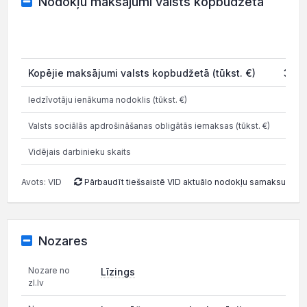
Nodokļu maksājumi valsts kopbudžetā
Kopējie maksājumi valsts kopbudžetā (tūkst. €)
3 24
Iedzīvotāju ienākuma nodoklis (tūkst. €)
1
Valsts sociālās apdrošināšanas obligātās iemaksas (tūkst. €)
3
Vidējais darbinieku skaits
Avots: VID
Pārbaudīt tiešsaistē VID aktuālo nodokļu samaksu
Nozares
Nozare no
Līzings
zl.lv