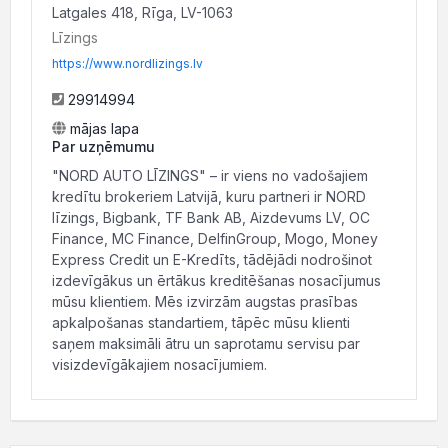
Latgales 418, Rīga, LV-1063
Līzings
https://www.nordlizings.lv
29914994
mājas lapa
Par uzņēmumu
"NORD AUTO LĪZINGS" – ir viens no vadošajiem
kredītu brokeriem Latvijā, kuru partneri ir NORD
līzings, Bigbank, TF Bank AB, Aizdevums LV, OC
Finance, MC Finance, DelfinGroup, Mogo, Money
Express Credit un E-Kredīts, tādējādi nodrošinot
izdevīgākus un ērtākus kreditēšanas nosacījumus
mūsu klientiem. Mēs izvirzām augstas prasības
apkalpošanas standartiem, tāpēc mūsu klienti
saņem maksimāli ātru un saprotamu servisu par
visizdevīgākajiem nosacījumiem.