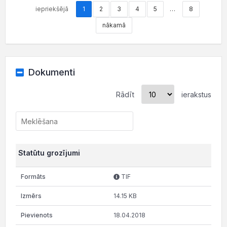
iepriekšējā
1
2
3
4
5
…
8
nākamā
Dokumenti
Rādīt
ierakstus
Statūtu grozījumi
TIF
14.15 KB
18.04.2018