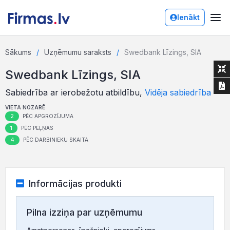
Ienākt
Sākums
Uzņēmumu saraksts
Swedbank Līzings, SIA
Swedbank Līzings, SIA
Sabiedrība ar ierobežotu atbildību,
Vidēja sabiedrība
VIETA NOZARĒ
2
PĒC APGROZĪJUMA
1
PĒC PEĻŅAS
4
PĒC DARBINIEKU SKAITA
Informācijas produkti
Pilna izziņa par uzņēmumu