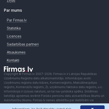
Ziņas
Par mums
Par Firmas.lv
Statistika
Licences
Sadarbības partneri
Atsauksmes
Kontakti
Copyright © Firmas.lv 2007-2026. Firmas.lv ir Latvijas Republikas
Uzņēmumu Reģistra datu atkalizmantotājs. Informācijas avoti:
Uzņēmumu reģistra datu bāzes, Komercreģistrs, Maksātnespējas
reģistrs, Komercķīlu reģistrs, ZL uzņēmumu faktisko datu reģistrs, u.c..
Informācijai ir izziņas raksturs, un tai nav juridiska spēka. Sistēmas
lietotājs apņemas ievērot Fizisko personu datu aizsardzības likumu un
Autortiesību likumu. Firmas.lv nenes atbildību par darbībām vai
lēmumiem, kas balstīti uz saņemto pakalpojumu. Lietotājam aizliegts
izmantot jebkādas automatizētas sistēmas vai iekārtas (robotus)