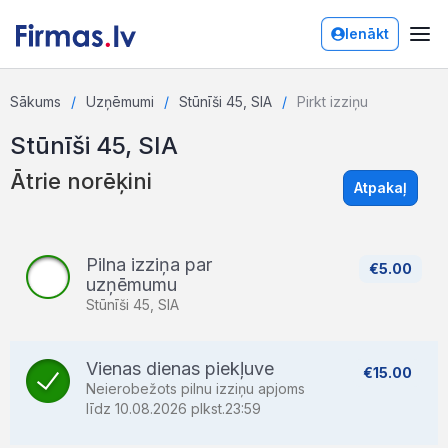
Ienākt
Sākums
Uzņēmumi
Stūnīši 45, SIA
Pirkt izziņu
Stūnīši 45, SIA
Ātrie norēķini
Atpakaļ
Pilna izziņa par
€5.00
uzņēmumu
Stūnīši 45, SIA
Vienas dienas piekļuve
€15.00
Neierobežots pilnu izziņu apjoms
līdz 10.08.2026 plkst.23:59