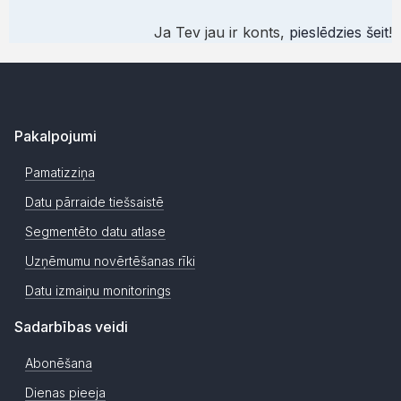
Ja Tev jau ir konts,
pieslēdzies šeit
!
Pakalpojumi
Pamatizziņa
Datu pārraide tiešsaistē
Segmentēto datu atlase
Uzņēmumu novērtēšanas rīki
Datu izmaiņu monitorings
Sadarbības veidi
Abonēšana
Dienas pieeja