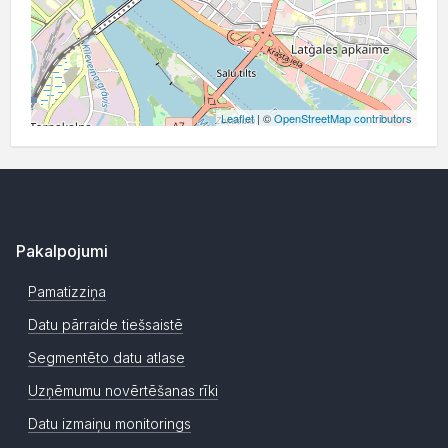
Leaflet
| ©
OpenStreetMap contributors
Pakalpojumi
Pamatizziņa
Datu pārraide tiešsaistē
Segmentēto datu atlase
Uzņēmumu novērtēšanas rīki
Datu izmaiņu monitorings