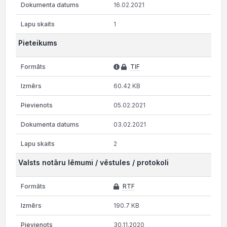
16.02.2021
1
Pieteikums
TIF
60.42 KB
05.02.2021
03.02.2021
2
Valsts notāru lēmumi / vēstules / protokoli
RTF
190.7 KB
30.11.2020