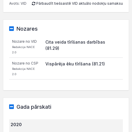
Avots: VID
Pārbaudīt tiešsaistē VID aktuālo nodokļu samaksu
Nozares
Nozare no VID
Cita veida tīrīšanas darbības
Redakcija NACE
(81.29)
2.0
Nozare no CSP
Vispārēja ēku tīrīšana (81.21)
Redakcija NACE
2.0
Gada pārskati
2020