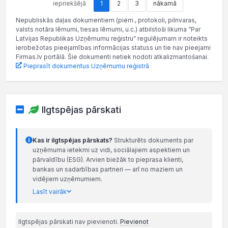
iepriekšējā
1
2
3
nākamā
Nepubliskās daļas dokumentiem (piem., protokoli, pilnvaras,
valsts notāra lēmumi, tiesas lēmumi, u.c.) atbilstoši likuma “Par
Latvijas Republikas Uzņēmumu reģistru” regulējumam ir noteikts
ierobežotas pieejamības informācijas statuss un tie nav pieejami
Firmas.lv portālā. Šie dokumenti netiek nodoti atkalizmantošanai.
Pieprasīt dokumentus Uzņēmumu reģistrā
Ilgtspējas pārskati
Kas ir ilgtspējas pārskats?
Strukturēts dokuments par
uzņēmuma ietekmi uz vidi, sociālajiem aspektiem un
pārvaldību (ESG). Arvien biežāk to pieprasa klienti,
bankas un sadarbības partneri — arī no maziem un
vidējiem uzņēmumiem.
Lasīt vairāk
Ilgtspējas pārskati nav pievienoti.
Pievienot