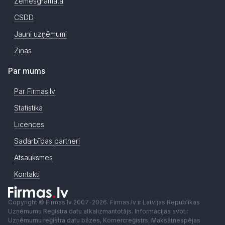
Zemesgrāmata
CSDD
Jauni uzņēmumi
Ziņas
Par mums
Par Firmas.lv
Statistika
Licences
Sadarbības partneri
Atsauksmes
Kontakti
Copyright © Firmas.lv 2007-2026. Firmas.lv ir Latvijas Republikas
Uzņēmumu Reģistra datu atkalizmantotājs. Informācijas avoti:
Uzņēmumu reģistra datu bāzes, Komercreģistrs, Maksātnespējas