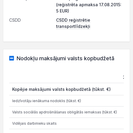
(reģistrēta apmaksa 17.08.2015:
5 EUR)
CSDD
CSDD reģistrētie
transportlīdzekļi
Nodokļu maksājumi valsts kopbudžetā
2021
Kopējie maksājumi valsts kopbudžetā (tūkst. €)
0
Iedzīvotāju ienākuma nodoklis (tūkst. €)
0
Valsts sociālās apdrošināšanas obligātās iemaksas (tūkst. €)
0
Vidējais darbinieku skaits
0