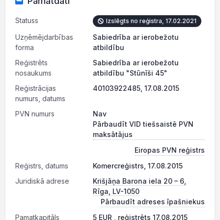
Pamatdati
Statuss
Izslēgts no reģistra, 17.02.2021
Uzņēmējdarbības
Sabiedrība ar ierobežotu
forma
atbildību
Reģistrēts
Sabiedrība ar ierobežotu
nosaukums
atbildību "Stūnīši 45"
Reģistrācijas
40103922485, 17.08.2015
numurs, datums
PVN numurs
Nav
Pārbaudīt VID tiešsaistē PVN
maksātājus
Eiropas PVN reģistrs
Reģistrs, datums
Komercreģistrs, 17.08.2015
Juridiskā adrese
Krišjāņa Barona iela 20 – 6,
Rīga, LV-1050
Pārbaudīt adreses īpašniekus
Pamatkapitāls
5 EUR , reģistrēts 17.08.2015