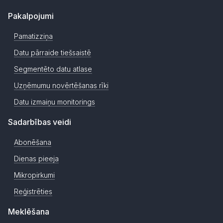
Pakalpojumi
Pamatizziņa
Datu pārraide tiešsaistē
Segmentēto datu atlase
Uzņēmumu novērtēšanas rīki
Datu izmaiņu monitorings
Sadarbības veidi
Abonēšana
Dienas pieeja
Mikropirkumi
Reģistrēties
Meklēšana