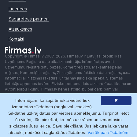
Licences
Sadarbības partneri
Atsauksmes
Kontakti
Copyright © Firmas.lv 2007-2026. Firmas.lv ir Latvijas Republikas
Uzņēmumu Reģistra datu atkalizmantotājs. Informācijas avoti:
Uzņēmumu reģistra datu bāzes, Komercreģistrs, Maksātnespējas
reģistrs, Komercķīlu reģistrs, ZL uzņēmumu faktisko datu reģistrs, u.c..
Informācijai ir izziņas raksturs, un tai nav juridiska spēka. Sistēmas
lietotājs apņemas ievērot Fizisko personu datu aizsardzības likumu un
Autortiesību likumu. Firmas.lv nenes atbildību par darbībām vai
lēmumiem, kas balstīti uz saņemto pakalpojumu. Lietotājam aizliegts
Informējam, ka šajā tīmekļa vietnē tiek
✖
izmantot jebkādas automatizētas sistēmas vai iekārtas (robotus)
piekļuvei sistēmai bez rakstiskas saskaņošanas ar Firmas.lv. Galvenā
izmantotas sīkdatnes (angļu val. cookies).
redaktore: Ingūna Pempere.
Sīkdatne uzkrāj datus par vietnes apmeklējumu. Turpinot lietot
Lietošanas noteikumi
Privātuma politika
Norēķini ar
šo vietni, Jūs piekrītat, ka mēs uzkrāsim un izmantosim
sīkdatnes Jūsu ierīcē. Savu piekrišanu Jūs jebkurā laikā varat
atsaukt, nodzēšot saglabātās sīkdatnes.
Vairāk par sīkdatnēm