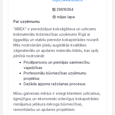
https://www.doski.lv
29616364
mājas lapa
Par uzņēmumu
"AIREX" ir pieredzējusi kokzāģētava un uzticams
kokmateriālu tirdzniecības uzņēmums Rīgā ar
ilggadēju un stabilu pieredzi kokapstrādes nozarē.
Mēs nodrošinām plašu augstākās kvalitātes
zāģmateriālu un apdares materiālu klāstu, kas spēj
pilnībā nodrošināt:
Privātpersonu un piemājas saimniecību
vajadzības
Profesionālu būvniecības uzņēmumu
projektus
Dažāda apjoma ražošanas procesus
Mūsu galvenais mērķis ir sniegt klientiem uzticamus,
ilgmūžīgus un ekonomiski izdevīgus kokapstrādes
risinājumus jebkura mēroga būvniecības,
remontdarbu un apdares projektiem.