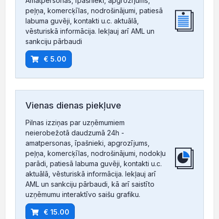
Amatpersonas, īpašnieki, apgrozījums,
peļņa, komercķīlas, nodrošinājumi, patiesā
labuma guvēji, kontakti u.c. aktuālā,
vēsturiskā informācija. Iekļauj arī AML un
sankciju pārbaudi
€ 5.00
Vienas dienas piekļuve
Pilnas izziņas par uzņēmumiem
neierobežotā daudzumā 24h -
amatpersonas, īpašnieki, apgrozījums,
peļņa, komercķīlas, nodrošinājumi, nodokļu
parādi, patiesā labuma guvēji, kontakti u.c.
aktuālā, vēsturiskā informācija. Iekļauj arī
AML un sankciju pārbaudi, kā arī saistīto
uzņēmumu interaktīvo saišu grafiku.
€ 15.00