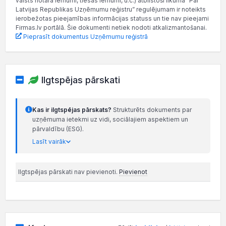
valsts notāra lēmumi, tiesas lēmumi, u.c.) atbilstoši likuma “Par
Latvijas Republikas Uzņēmumu reģistru” regulējumam ir noteikts
ierobežotas pieejamības informācijas statuss un tie nav pieejami
Firmas.lv portālā. Šie dokumenti netiek nodoti atkalizmantošanai.
Pieprasīt dokumentus Uzņēmumu reģistrā
Ilgtspējas pārskati
Kas ir ilgtspējas pārskats?
Strukturēts dokuments par
uzņēmuma ietekmi uz vidi, sociālajiem aspektiem un
pārvaldību (ESG).
Lasīt vairāk
Ilgtspējas pārskati nav pievienoti.
Pievienot