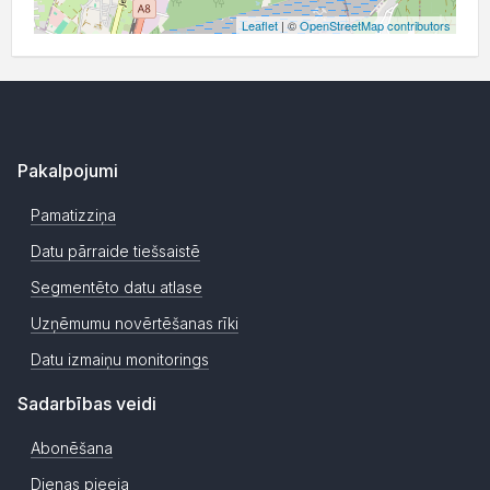
Leaflet
| ©
OpenStreetMap contributors
Pakalpojumi
Pamatizziņa
Datu pārraide tiešsaistē
Segmentēto datu atlase
Uzņēmumu novērtēšanas rīki
Datu izmaiņu monitorings
Sadarbības veidi
Abonēšana
Dienas pieeja