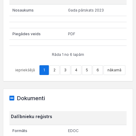
Gada pārskats 2023
PDF
Rāda 1 no 6 lapām
iepriekšējā
1
2
3
4
5
6
nākamā
Dokumenti
Dalībnieku reģistrs
EDOC