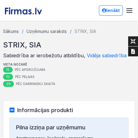
Ienākt
Sākums
Uzņēmumu saraksts
STRIX, SIA
STRIX, SIA
Sabiedrība ar ierobežotu atbildību,
Vidēja sabiedrība
VIETA NOZARĒ
15
PĒC APGROZĪJUMA
10
PĒC PEĻŅAS
29
PĒC DARBINIEKU SKAITA
Informācijas produkti
Pilna izziņa par uzņēmumu