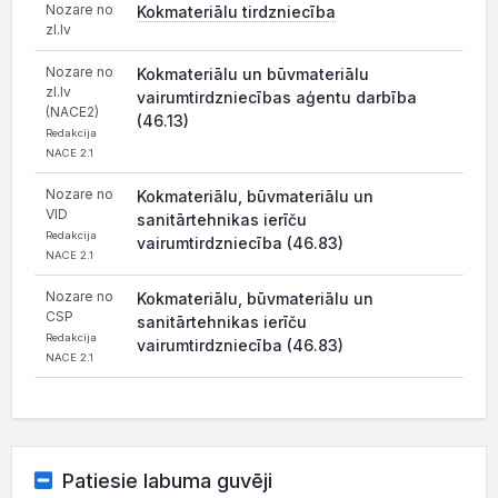
Nozare no
Kokmateriālu tirdzniecība
zl.lv
Nozare no
Kokmateriālu un būvmateriālu
zl.lv
vairumtirdzniecības aģentu darbība
(NACE2)
(46.13)
Redakcija
NACE 2.1
Nozare no
Kokmateriālu, būvmateriālu un
VID
sanitārtehnikas ierīču
Redakcija
vairumtirdzniecība (46.83)
NACE 2.1
Nozare no
Kokmateriālu, būvmateriālu un
CSP
sanitārtehnikas ierīču
Redakcija
vairumtirdzniecība (46.83)
NACE 2.1
Patiesie labuma guvēji