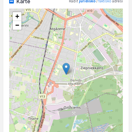
Karte
Rādīt
juridisko
/
faktisko
adresi
+
−