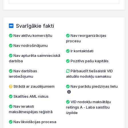
Svarīgākie fakti
Nav aktīvu komercķīlu
Nav reorganizācijas
procesu
Nav nodrošinājumu
Ir kontaktdati
Nav apturēta saimnieciskā
darbība
Pozitīvs pašu kapitāls
Nav darbības
Pārbaudīt tiešsaistē VID
ierobežojumu
aktuālo nodokļu samaksu
Strādā ar zaudējumiem
Nav parādu piedziņas lietu
Skatīties AML riskus
VID nodokļu maksātāju
Nav ieraksti
reitings A - Laba saistību
maksātnespējas reģistrā
izpilde
Nav likvidācijas procesa