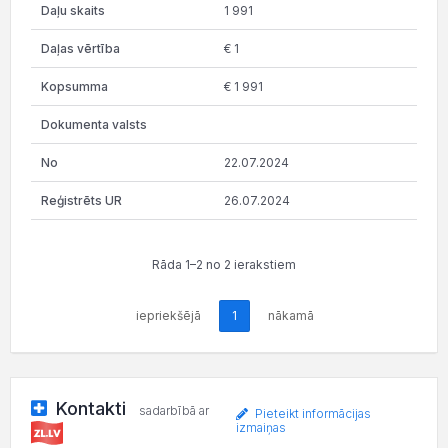
1 991
€ 1
€ 1 991
22.07.2024
26.07.2024
Rāda 1–2 no 2 ierakstiem
iepriekšējā
1
nākamā
Kontakti
sadarbībā ar
Pieteikt informācijas
izmaiņas