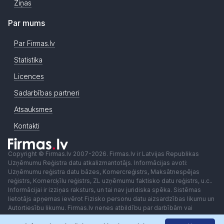
Ziņas
Par mums
Par Firmas.lv
Statistika
Licences
Sadarbības partneri
Atsauksmes
Kontakti
Copyright © Firmas.lv 2007-2026. Firmas.lv ir Latvijas Republikas
Uzņēmumu Reģistra datu atkalizmantotājs. Informācijas avoti:
Uzņēmumu reģistra datu bāzes, Komercreģistrs, Maksātnespējas
reģistrs, Komercķīlu reģistrs, ZL uzņēmumu faktisko datu reģistrs, u.c..
Informācijai ir izziņas raksturs, un tai nav juridiska spēka. Sistēmas
lietotājs apņemas ievērot Fizisko personu datu aizsardzības likumu un
Autortiesību likumu. Firmas.lv nenes atbildību par darbībām vai
lēmumiem, kas balstīti uz saņemto pakalpojumu. Lietotājam aizliegts