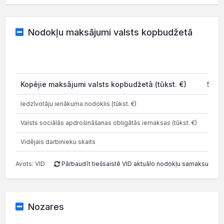
Nodokļu maksājumi valsts kopbudžetā
202
Kopējie maksājumi valsts kopbudžetā (tūkst. €)
52.9
Iedzīvotāju ienākuma nodoklis (tūkst. €)
50.2
Valsts sociālās apdrošināšanas obligātās iemaksas (tūkst. €)
82.4
Vidējais darbinieku skaits
1
Avots: VID
Pārbaudīt tiešsaistē VID aktuālo nodokļu samaksu
Nozares