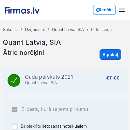
Ienākt
Sākums
Uzņēmumi
Quant Latvia, SIA
Pirkt izziņu
Quant Latvia, SIA
Ātrie norēķini
Atpakaļ
Gada pārskats 2021
€11.00
Quant Latvia, SIA
Es piekrītu
lietošanas noteikumiem