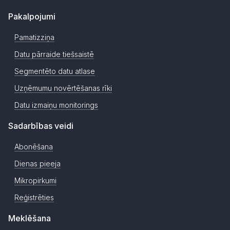
Pakalpojumi
Pamatizziņa
Datu pārraide tiešsaistē
Segmentēto datu atlase
Uzņēmumu novērtēšanas rīki
Datu izmaiņu monitorings
Sadarbības veidi
Abonēšana
Dienas pieeja
Mikropirkumi
Reģistrēties
Meklēšana