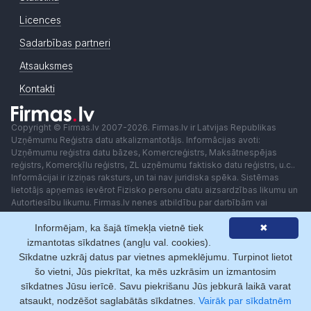
Licences
Sadarbības partneri
Atsauksmes
Kontakti
Copyright © Firmas.lv 2007-2026. Firmas.lv ir Latvijas Republikas
Uzņēmumu Reģistra datu atkalizmantotājs. Informācijas avoti:
Uzņēmumu reģistra datu bāzes, Komercreģistrs, Maksātnespējas
reģistrs, Komercķīlu reģistrs, ZL uzņēmumu faktisko datu reģistrs, u.c..
Informācijai ir izziņas raksturs, un tai nav juridiska spēka. Sistēmas
lietotājs apņemas ievērot Fizisko personu datu aizsardzības likumu un
Autortiesību likumu. Firmas.lv nenes atbildību par darbībām vai
lēmumiem, kas balstīti uz saņemto pakalpojumu. Lietotājam aizliegts
Informējam, ka šajā tīmekļa vietnē tiek
✖
izmantot jebkādas automatizētas sistēmas vai iekārtas (robotus)
piekļuvei sistēmai bez rakstiskas saskaņošanas ar Firmas.lv. Galvenā
izmantotas sīkdatnes (angļu val. cookies).
redaktore: Ingūna Pempere.
Sīkdatne uzkrāj datus par vietnes apmeklējumu. Turpinot lietot
Lietošanas noteikumi
Privātuma politika
Norēķini ar
šo vietni, Jūs piekrītat, ka mēs uzkrāsim un izmantosim
sīkdatnes Jūsu ierīcē. Savu piekrišanu Jūs jebkurā laikā varat
atsaukt, nodzēšot saglabātās sīkdatnes.
Vairāk par sīkdatnēm