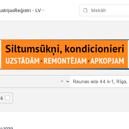
ustrijas
Reģistri
LV
jā
LV-1039