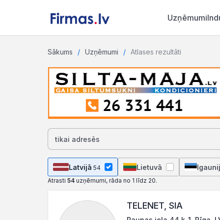
Uzņēmumi
Ind
Sākums
Uzņēmumi
Atlases rezultāti
Latvijā
Lietuvā
Igauni
54
Atrasti
54
uzņēmumi, rāda no 1 līdz 20.
TELENET, SIA
Raunas iela 44 k-1, Rīga, 