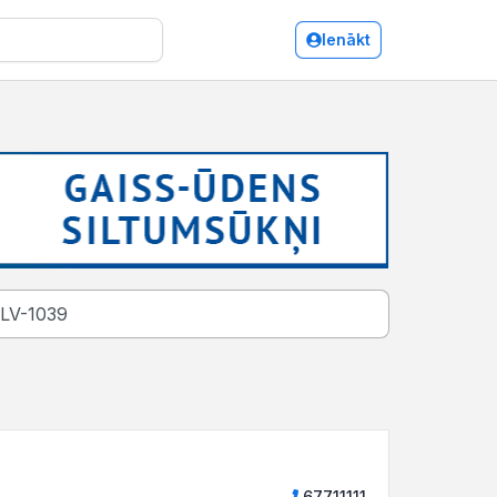
Ienākt
67711111