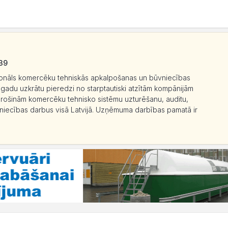
039
esionāls komercēku tehniskās apkalpošanas un būvniecības
adu uzkrātu pieredzi no starptautiski atzītām kompānijām
ošinām komercēku tehnisko sistēmu uzturēšanu, auditu,
vniecības darbus visā Latvijā. Uzņēmuma darbības pamatā ir