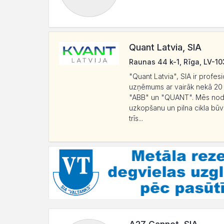
Quant Latvia, SIA
Raunas 44 k-1, Rīga, LV-1
"Quant Latvia", SIA ir prof
uzņēmums ar vairāk nekā 20 g
"ABB" un "QUANT". Mēs nodr
uzkopšanu un pilna cikla bū
trīs...