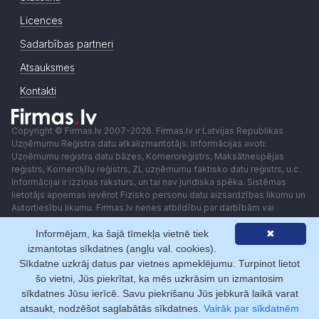
Licences
Sadarbības partneri
Atsauksmes
Kontakti
Copyright © Firmas.lv 2007-2026. Firmas.lv ir Latvijas Republikas
Uzņēmumu Reģistra datu atkalizmantotājs. Informācijas avoti:
Uzņēmumu reģistra datu bāzes, Komercreģistrs, Maksātnespējas
reģistrs, Komercķīlu reģistrs, ZL uzņēmumu faktisko datu reģistrs, u.c..
Informācijai ir izziņas raksturs, un tai nav juridiska spēka. Sistēmas
lietotājs apņemas ievērot Fizisko personu datu aizsardzības likumu un
Autortiesību likumu. Firmas.lv nenes atbildību par darbībām vai
lēmumiem, kas balstīti uz saņemto pakalpojumu. Lietotājam aizliegts
Informējam, ka šajā tīmekļa vietnē tiek
✖
izmantot jebkādas automatizētas sistēmas vai iekārtas (robotus)
piekļuvei sistēmai bez rakstiskas saskaņošanas ar Firmas.lv. Galvenā
izmantotas sīkdatnes (angļu val. cookies).
redaktore: Ingūna Pempere.
Sīkdatne uzkrāj datus par vietnes apmeklējumu. Turpinot lietot
Lietošanas noteikumi
Privātuma politika
Norēķini ar
šo vietni, Jūs piekrītat, ka mēs uzkrāsim un izmantosim
sīkdatnes Jūsu ierīcē. Savu piekrišanu Jūs jebkurā laikā varat
atsaukt, nodzēšot saglabātās sīkdatnes.
Vairāk par sīkdatnēm