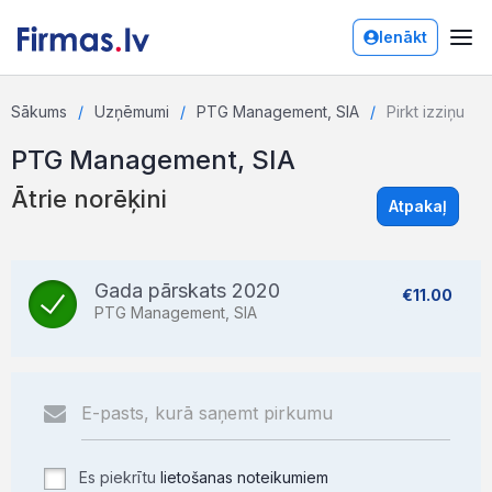
Ienākt
Sākums
Uzņēmumi
PTG Management, SIA
Pirkt izziņu
PTG Management, SIA
Ātrie norēķini
Atpakaļ
Gada pārskats 2020
€11.00
PTG Management, SIA
Es piekrītu
lietošanas noteikumiem