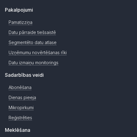
Pakalpojumi
Pamatizziņa
Datu pārraide tiešsaistē
Segmentēto datu atlase
Uzņēmumu novērtēšanas rīki
Datu izmaiņu monitorings
Sadarbības veidi
Abonēšana
Dienas pieeja
Mikropirkumi
Reģistrēties
Meklēšana