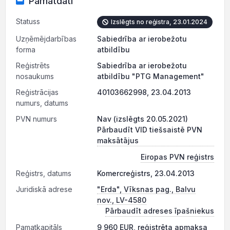
Pamatdati
Statuss
Izslēgts no reģistra, 23.01.2024
Uzņēmējdarbības
Sabiedrība ar ierobežotu
forma
atbildību
Reģistrēts
Sabiedrība ar ierobežotu
nosaukums
atbildību "PTG Management"
Reģistrācijas
40103662998, 23.04.2013
numurs, datums
PVN numurs
Nav (izslēgts 20.05.2021)
Pārbaudīt VID tiešsaistē PVN
maksātājus
Eiropas PVN reģistrs
Reģistrs, datums
Komercreģistrs, 23.04.2013
Juridiskā adrese
"Erda", Vīksnas pag., Balvu
nov., LV-4580
Pārbaudīt adreses īpašniekus
Pamatkapitāls
9 960 EUR, reģistrēta apmaksa