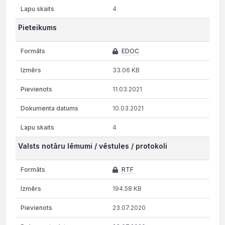
4
Pieteikums
EDOC
33.06 KB
11.03.2021
10.03.2021
4
Valsts notāru lēmumi / vēstules / protokoli
RTF
194.58 KB
23.07.2020