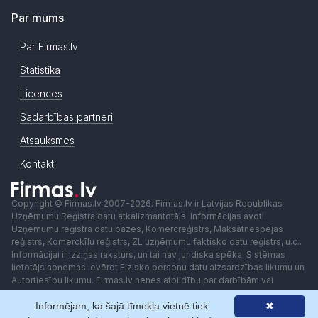
Par mums
Par Firmas.lv
Statistika
Licences
Sadarbības partneri
Atsauksmes
Kontakti
Copyright © Firmas.lv 2007-2026. Firmas.lv ir Latvijas Republikas
Uzņēmumu Reģistra datu atkalizmantotājs. Informācijas avoti:
Uzņēmumu reģistra datu bāzes, Komercreģistrs, Maksātnespējas
reģistrs, Komercķīlu reģistrs, ZL uzņēmumu faktisko datu reģistrs, u.c..
Informācijai ir izziņas raksturs, un tai nav juridiska spēka. Sistēmas
lietotājs apņemas ievērot Fizisko personu datu aizsardzības likumu un
Autortiesību likumu. Firmas.lv nenes atbildību par darbībām vai
lēmumiem, kas balstīti uz saņemto pakalpojumu. Lietotājam aizliegts
Informējam, ka šajā tīmekļa vietnē tiek
✖
izmantot jebkādas automatizētas sistēmas vai iekārtas (robotus)