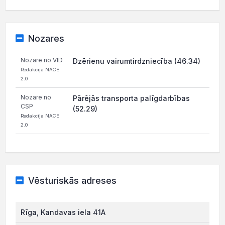
Nozares
Nozare no VID
Dzērienu vairumtirdzniecība (46.34)
Redakcija NACE
2.0
Nozare no
Pārējās transporta palīgdarbības
CSP
(52.29)
Redakcija NACE
2.0
Vēsturiskās adreses
Rīga, Kandavas iela 41A