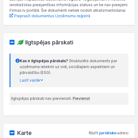
ierobežotas pieejamības informācijas statuss un tie nav pieejami
Firmas.lv portālā. Šie dokumenti netiek nodoti atkalizmantošanai.
Pieprasīt dokumentus Uzņēmumu reģistrā
Ilgtspējas pārskati
Kas ir ilgtspējas pārskats?
Strukturēts dokuments par
uzņēmuma ietekmi uz vidi, sociālajiem aspektiem un
pārvaldību (ESG).
Lasīt vairāk
Ilgtspējas pārskati nav pievienoti.
Pievienot
Karte
Rādīt
juridisko
adresi