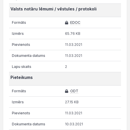
Valsts notāru lēmumi / vēstules / protokoli
EDOC
65.76 KB
11.03.2021
11.03.2021
2
Pieteikums
ODT
27.15 KB
11.03.2021
10.03.2021