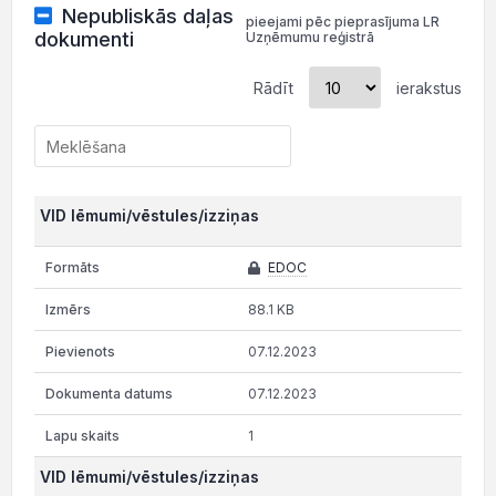
Nepubliskās daļas
pieejami pēc pieprasījuma LR
dokumenti
Uzņēmumu reģistrā
Rādīt
ierakstus
VID lēmumi/vēstules/izziņas
EDOC
88.1 KB
07.12.2023
07.12.2023
1
VID lēmumi/vēstules/izziņas