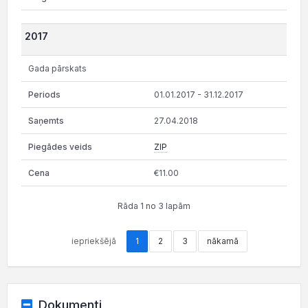
2017
Gada pārskats
01.01.2017 - 31.12.2017
27.04.2018
ZIP
€11.00
Rāda 1 no 3 lapām
iepriekšējā
1
2
3
nākamā
Dokumenti