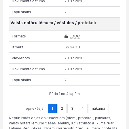
23.07.2020
2
Valsts notāru lēmumi / vēstules / protokoli
EDOC
66.34 KB
23.07.2020
23.07.2020
2
Rāda 1 no 4 lapām
iepriekšējā
1
2
3
4
nākamā
Nepubliskās daļas dokumentiem (piem., protokoli, pilnvaras,
valsts notāra lēmumi, tiesas lēmumi, u.c.) atbilstoši likuma “Par
Latvijas Republikas Uzņēmumu reģistru” regulējumam ir noteikts