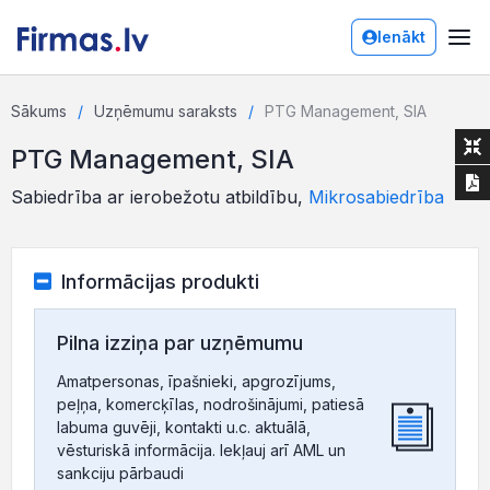
Ienākt
Sākums
Uzņēmumu saraksts
PTG Management, SIA
PTG Management, SIA
Sabiedrība ar ierobežotu atbildību,
Mikrosabiedrība
Informācijas produkti
Pilna izziņa par uzņēmumu
Amatpersonas, īpašnieki, apgrozījums,
peļņa, komercķīlas, nodrošinājumi, patiesā
labuma guvēji, kontakti u.c. aktuālā,
vēsturiskā informācija. Iekļauj arī AML un
sankciju pārbaudi