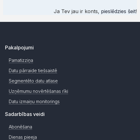
Ja Tev jau ir konts,
pieslēdzies šeit
!
Pakalpojumi
Pamatizziņa
Datu pārraide tiešsaistē
Segmentēto datu atlase
Uzņēmumu novērtēšanas rīki
Datu izmaiņu monitorings
Sadarbības veidi
Abonēšana
Dienas pieeja