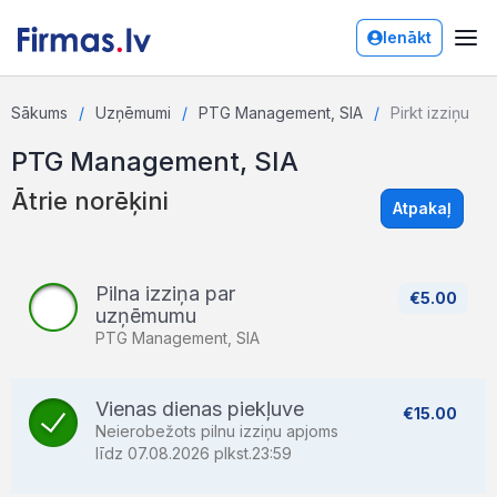
Ienākt
Sākums
Uzņēmumi
PTG Management, SIA
Pirkt izziņu
PTG Management, SIA
Ātrie norēķini
Atpakaļ
Pilna izziņa par
€5.00
uzņēmumu
PTG Management, SIA
Vienas dienas piekļuve
€15.00
Neierobežots pilnu izziņu apjoms
līdz 07.08.2026 plkst.23:59