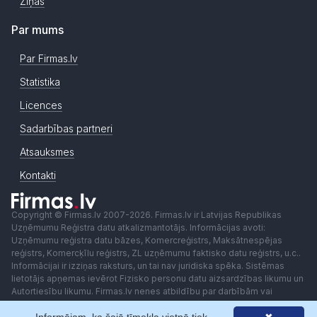
Ziņas
Par mums
Par Firmas.lv
Statistika
Licences
Sadarbības partneri
Atsauksmes
Kontakti
Copyright © Firmas.lv 2007-2026. Firmas.lv ir Latvijas Republikas
Uzņēmumu Reģistra datu atkalizmantotājs. Informācijas avoti:
Uzņēmumu reģistra datu bāzes, Komercreģistrs, Maksātnespējas
reģistrs, Komercķīlu reģistrs, ZL uzņēmumu faktisko datu reģistrs, u.c..
Informācijai ir izziņas raksturs, un tai nav juridiska spēka. Sistēmas
lietotājs apņemas ievērot Fizisko personu datu aizsardzības likumu un
Autortiesību likumu. Firmas.lv nenes atbildību par darbībām vai
lēmumiem, kas balstīti uz saņemto pakalpojumu. Lietotājam aizliegts
izmantot jebkādas automatizētas sistēmas vai iekārtas (robotus)