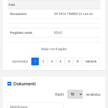
GP PATA TIMBER 24 vad zin
EDOC
Rāda 1 no 6 lapām
iepriekšējā
1
2
3
4
5
6
nākamā
Dokumenti
Rādīt
ierakstus