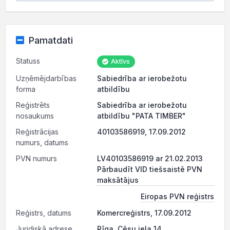
Pamatdati
Statuss
Aktīvs
Uzņēmējdarbības
Sabiedrība ar ierobežotu
forma
atbildību
Reģistrēts
Sabiedrība ar ierobežotu
nosaukums
atbildību "PATA TIMBER"
Reģistrācijas
40103586919, 17.09.2012
numurs, datums
PVN numurs
LV40103586919 ar 21.02.2013
Pārbaudīt VID tiešsaistē PVN
maksātājus
Eiropas PVN reģistrs
Reģistrs, datums
Komercreģistrs, 17.09.2012
Juridiskā adrese
Rīga, Cēsu iela 14