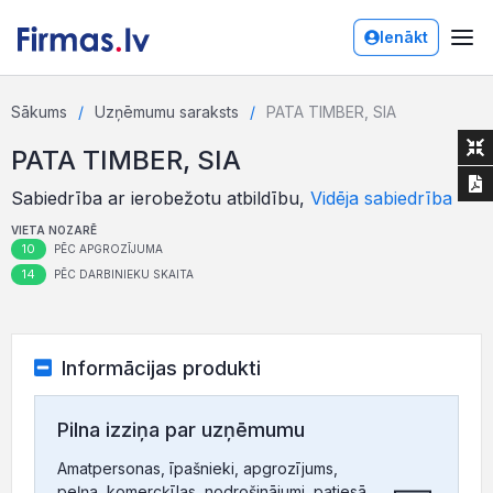
Ienākt
Sākums
Uzņēmumu saraksts
PATA TIMBER, SIA
PATA TIMBER, SIA
Sabiedrība ar ierobežotu atbildību,
Vidēja sabiedrība
VIETA NOZARĒ
10
PĒC APGROZĪJUMA
14
PĒC DARBINIEKU SKAITA
Informācijas produkti
Pilna izziņa par uzņēmumu
Amatpersonas, īpašnieki, apgrozījums,
peļņa, komercķīlas, nodrošinājumi, patiesā