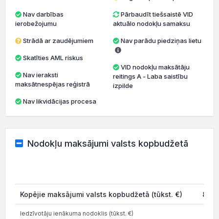
Nav darbības
Pārbaudīt tiešsaistē VID
ierobežojumu
aktuālo nodokļu samaksu
Strādā ar zaudējumiem
Nav parādu piedziņas lietu
Skatīties AML riskus
VID nodokļu maksātāju
Nav ieraksti
reitings A - Laba saistību
maksātnespējas reģistrā
izpilde
Nav likvidācijas procesa
Nodokļu maksājumi valsts kopbudžetā
20
Kopējie maksājumi valsts kopbudžetā (tūkst. €)
857.
Iedzīvotāju ienākuma nodoklis (tūkst. €)
178.