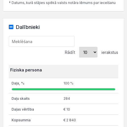
* Datums, kurā stājies spēkā valsts notāra lēmums par iecelšanu
Dalībnieki
Rādīt
ierakstus
Fiziska persona
100 %
284
€ 10
€ 2 840