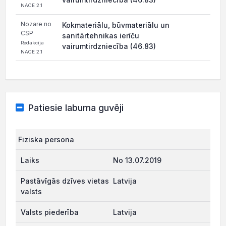
NACE 2.1
Nozare no
Kokmateriālu, būvmateriālu un
CSP
sanitārtehnikas ierīču
Redakcija
vairumtirdzniecība (46.83)
NACE 2.1
Patiesie labuma guvēji
Fiziska persona
No 13.07.2019
Latvija
Latvija