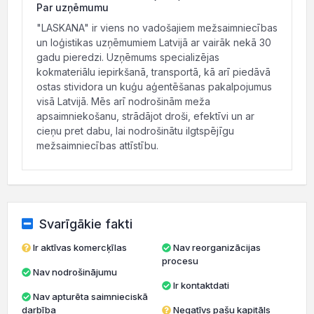
Par uzņēmumu
"LASKANA" ir viens no vadošajiem mežsaimniecības
un loģistikas uzņēmumiem Latvijā ar vairāk nekā 30
gadu pieredzi. Uzņēmums specializējas
kokmateriālu iepirkšanā, transportā, kā arī piedāvā
ostas stividora un kuģu aģentēšanas pakalpojumus
visā Latvijā. Mēs arī nodrošinām meža
apsaimniekošanu, strādājot droši, efektīvi un ar
cieņu pret dabu, lai nodrošinātu ilgtspējīgu
mežsaimniecības attīstību.
Svarīgākie fakti
Ir aktīvas komercķīlas
Nav reorganizācijas
procesu
Nav nodrošinājumu
Ir kontaktdati
Nav apturēta saimnieciskā
darbība
Negatīvs pašu kapitāls