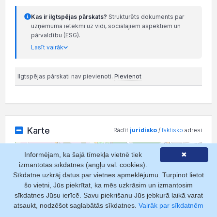
Kas ir ilgtspējas pārskats?
Strukturēts dokuments par
uzņēmuma ietekmi uz vidi, sociālajiem aspektiem un
pārvaldību (ESG).
Lasīt vairāk
Ilgtspējas pārskati nav pievienoti.
Pievienot
Karte
Rādīt
juridisko
/
faktisko
adresi
+
Informējam, ka šajā tīmekļa vietnē tiek
✖
izmantotas sīkdatnes (angļu val. cookies).
−
Sīkdatne uzkrāj datus par vietnes apmeklējumu. Turpinot lietot
šo vietni, Jūs piekrītat, ka mēs uzkrāsim un izmantosim
sīkdatnes Jūsu ierīcē. Savu piekrišanu Jūs jebkurā laikā varat
atsaukt, nodzēšot saglabātās sīkdatnes.
Vairāk par sīkdatnēm