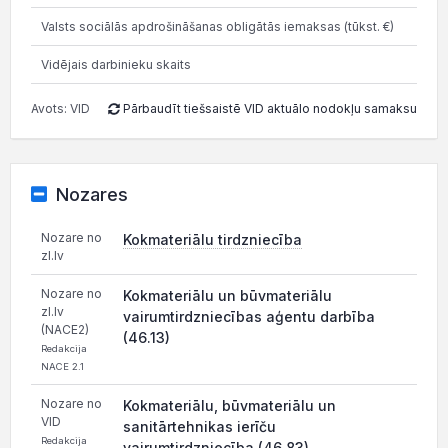
Valsts sociālās apdrošināšanas obligātās iemaksas (tūkst. €)
338.
Vidējais darbinieku skaits
Avots: VID
Pārbaudīt tiešsaistē VID aktuālo nodokļu samaksu
Nozares
Nozare no
Kokmateriālu tirdzniecība
zl.lv
Nozare no
Kokmateriālu un būvmateriālu
zl.lv
vairumtirdzniecības aģentu darbība
(NACE2)
(46.13)
Redakcija
NACE 2.1
Nozare no
Kokmateriālu, būvmateriālu un
VID
sanitārtehnikas ierīču
Redakcija
vairumtirdzniecība (46.83)