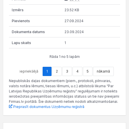
23.52 KB
27.09.2024
23.09.2024
1
Rāda 1 no 5 lapām
iepriekšējā
1
2
3
4
5
nākamā
Nepubliskās daļas dokumentiem (piem., protokoli, pilnvaras,
valsts notāra lēmumi, tiesas lēmumi, u.c.) atbilstoši likuma “Par
Latvijas Republikas Uzņēmumu reģistru” regulējumam ir noteikts
ierobežotas pieejamības informācijas statuss un tie nav pieejami
Firmas.lv portālā. Šie dokumenti netiek nodoti atkalizmantošanai.
Pieprasīt dokumentus Uzņēmumu reģistrā