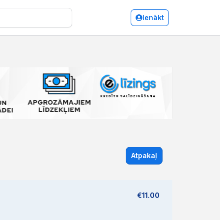
Ienākt
Atpakaļ
€11.00