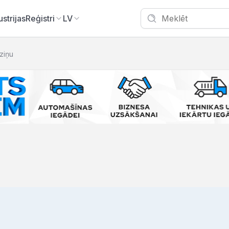
ustrijas
Reģistri
LV
zziņu