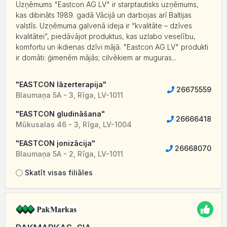
Uzņēmums "Eastcon AG LV" ir starptautisks uzņēmums,
kas dibināts 1989. gadā Vācijā un darbojas arī Baltijas
valstīs. Uzņēmuma galvenā ideja ir “kvalitāte – dzīves
kvalitātei”, piedāvājot produktus, kas uzlabo veselību,
komfortu un ikdienas dzīvi mājā. "Eastcon AG LV" produkti
ir domāti: ģimenēm mājās; cilvēkiem ar muguras...
"EASTCON lāzerterapija"
26675559
Blaumaņa 5A - 3, Rīga, LV-1011
"EASTCON gludināšana"
26666418
Mūkusalas 46 - 3, Rīga, LV-1004
"EASTCON jonizācija"
26668070
Blaumaņa 5A - 2, Rīga, LV-1011
Skatīt visas filiāles