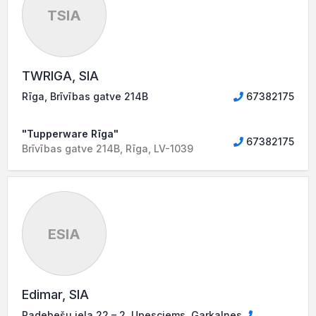
TSIA
TWRIGA, SIA
Rīga, Brīvības gatve 214B
67382175
"Tupperware Rīga"
67382175
Brīvības gatve 214B, Rīga, LV-1039
ESIA
Edimar, SIA
Padebešu iela 22 – 2, Upesciems, Garkalnes