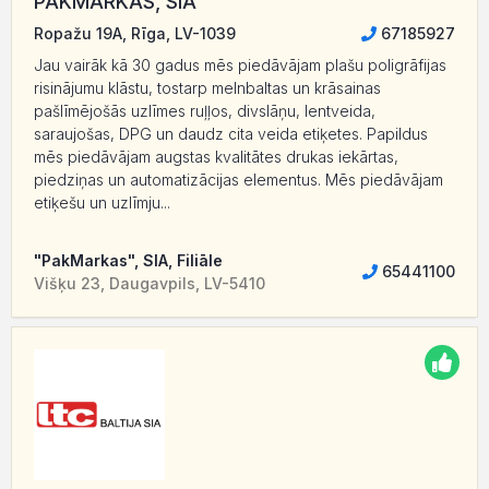
PAKMARKAS, SIA
Ropažu 19A, Rīga, LV-1039
67185927
Jau vairāk kā 30 gadus mēs piedāvājam plašu poligrāfijas
risinājumu klāstu, tostarp melnbaltas un krāsainas
pašlīmējošās uzlīmes ruļļos, ​​divslāņu, lentveida,
saraujošas, DPG un daudz cita veida etiķetes. Papildus
mēs piedāvājam augstas kvalitātes drukas iekārtas,
piedziņas un automatizācijas elementus. Mēs piedāvājam
etiķešu un uzlīmju...
"PakMarkas", SIA, Filiāle
65441100
Višķu 23, Daugavpils, LV-5410