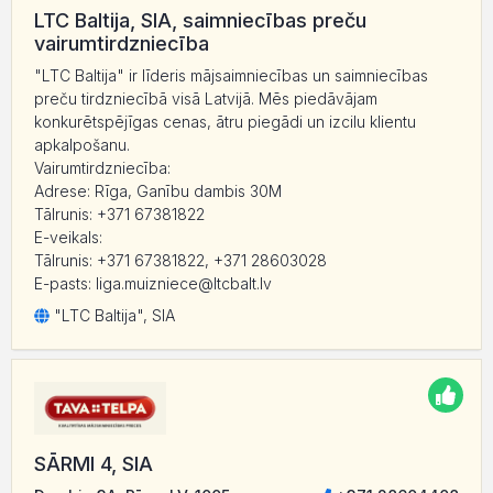
LTC Baltija, SIA, saimniecības preču
vairumtirdzniecība
"LTC Baltija" ir līderis mājsaimniecības un saimniecības
preču tirdzniecībā visā Latvijā. Mēs piedāvājam
konkurētspējīgas cenas, ātru piegādi un izcilu klientu
apkalpošanu.
Vairumtirdzniecība:
Adrese: Rīga, Ganību dambis 30M
Tālrunis: +371 67381822
E-veikals:
Tālrunis: +371 67381822, +371 28603028
E-pasts: liga.muizniece@ltcbalt.lv
"LTC Baltija", SIA
SĀRMI 4, SIA