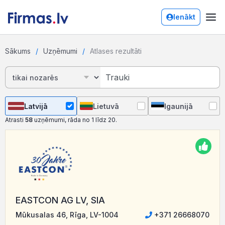
Ienākt
Sākums
Uzņēmumi
Atlases rezultāti
Latvijā
Lietuvā
Igaunijā
Atrasti
58
uzņēmumi, rāda no 1 līdz 20.
EASTCON AG LV, SIA
Mūkusalas 46, Rīga, LV-1004
+371 26668070