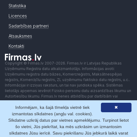
Statistika
Licences
Sadarbības partneri
Atsauksmes
Kontakti
Copyright © Firmas.lv 2007-2026. Firmas.lv ir Latvijas Republikas
Uzņēmumu Reģistra datu atkalizmantotājs. Informācijas avoti:
Uzņēmumu reģistra datu bāzes, Komercreģistrs, Maksātnespējas
reģistrs, Komercķīlu reģistrs, ZL uzņēmumu faktisko datu reģistrs, u.c..
Informācijai ir izziņas raksturs, un tai nav juridiska spēka. Sistēmas
lietotājs apņemas ievērot Fizisko personu datu aizsardzības likumu un
Autortiesību likumu. Firmas.lv nenes atbildību par darbībām vai
lēmumiem, kas balstīti uz saņemto pakalpojumu. Lietotājam aizliegts
Informējam, ka šajā tīmekļa vietnē tiek
✖
izmantot jebkādas automatizētas sistēmas vai iekārtas (robotus)
piekļuvei sistēmai bez rakstiskas saskaņošanas ar Firmas.lv. Galvenā
izmantotas sīkdatnes (angļu val. cookies).
redaktore: Ingūna Pempere.
Sīkdatne uzkrāj datus par vietnes apmeklējumu. Turpinot lietot
Lietošanas noteikumi
Privātuma politika
Norēķini ar
šo vietni, Jūs piekrītat, ka mēs uzkrāsim un izmantosim
sīkdatnes Jūsu ierīcē. Savu piekrišanu Jūs jebkurā laikā varat