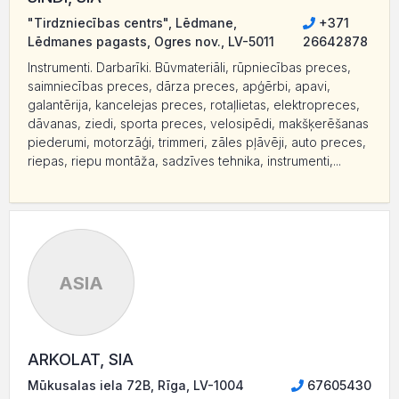
"Tirdzniecības centrs", Lēdmane,
+371
Lēdmanes pagasts, Ogres nov., LV-5011
26642878
Instrumenti. Darbarīki. Būvmateriāli, rūpniecības preces,
saimniecības preces, dārza preces, apģērbi, apavi,
galantērija, kancelejas preces, rotaļlietas, elektropreces,
dāvanas, ziedi, sporta preces, velosipēdi, makšķerēšanas
piederumi, motorzāģi, trimmeri, zāles pļāvēji, auto preces,
riepas, riepu montāža, sadzīves tehnika, instrumenti,...
ASIA
ARKOLAT, SIA
Mūkusalas iela 72B, Rīga, LV-1004
67605430