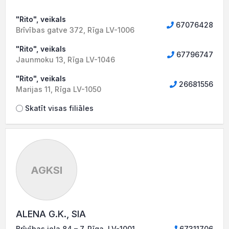
"Rito", veikals
67076428
Brīvības gatve 372, Rīga LV-1006
"Rito", veikals
67796747
Jaunmoku 13, Rīga LV-1046
"Rito", veikals
26681556
Marijas 11, Rīga LV-1050
Skatīt visas filiāles
AGKSI
ALENA G.K., SIA
Brīvības iela 84 – 7, Rīga, LV-1001
67311706