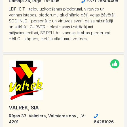
Dambja 3A, Rīga, LV-1005
+371 28604408
LEIFHEIT – telpu uzkopšanas piederumi, virtuves un
vannas istabas, piederumi, gludināmie dēļi, veļas žāvētāji,
SOEHNLE – personālie un virtuves svari, gaisa mitrinātāji
un attīrītāji, CURVER – plastmasas izstrādājumi
mājsaimniecībai, SPIRELLA – vannas istabas piederumi,
HAILO – kāpnes, metāla atkritumu tvertnes,...
VALREK, SIA
Rīgas 33, Valmiera, Valmieras nov., LV-
4201
64281026