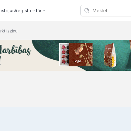
ustrijas
Reģistri
LV
irkt izziņu