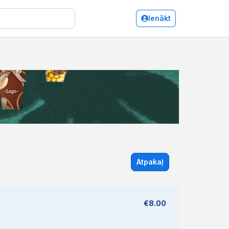
Ienākt
Atpakaļ
€8.00